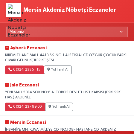
Mersin Akdeniz Nöbetçi Eczaneler
Ayberk Eczanesi
KİREMİTHANE MAH. 4413 SK. NO:1 A İSTİKLAL CD.ÖZGÜR ÇOCUK PARKI
CİVARI GELİNLİKÇİLER KÖŞESİ
0 (324) 233 51 15
Yol Tarifi Al
Jale Eczanesi
YENI MAH.5314 SOK.NO:6 A TOROS DEVLET HST KARŞISI (ESKİ SSK
HAS.) AKDENİZ
0 (324) 237 99 00
Yol Tarifi Al
Mersin Eczanesi
İHSANİYE MH. KUVAİ MİLLİYE CD. NO.109F HASTANE CD. AKDENİZ