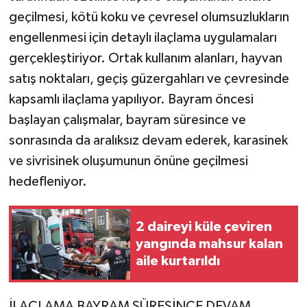
geçilmesi, kötü koku ve çevresel olumsuzlukların
engellenmesi için detaylı ilaçlama uygulamaları
gerçekleştiriyor. Ortak kullanım alanları, hayvan
satış noktaları, geçiş güzergahları ve çevresinde
kapsamlı ilaçlama yapılıyor. Bayram öncesi
başlayan çalışmalar, bayram süresince ve
sonrasında da aralıksız devam ederek, karasinek
ve sivrisinek oluşumunun önüne geçilmesi
hedefleniyor.
2 daireyi küle çeviren
yangında mahsur kalan
aile kurtarıldı
İLAÇLAMA BAYRAM SÜRESİNCE DEVAM