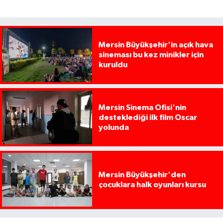
Mersin Büyükşehir'in açık hava
sineması bu kez minikler için
kuruldu
Mersin Sinema Ofisi'nin
desteklediği ilk film Oscar
yolunda
Mersin Büyükşehir'den
çocuklara halk oyunları kursu