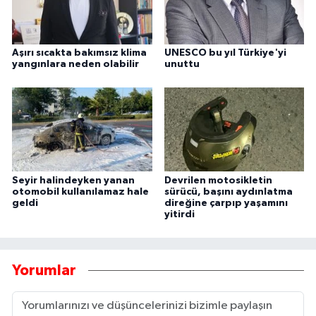
Aşırı sıcakta bakımsız klima
UNESCO bu yıl Türkiye'yi
yangınlara neden olabilir
unuttu
Seyir halindeyken yanan
Devrilen motosikletin
otomobil kullanılamaz hale
sürücü, başını aydınlatma
geldi
direğine çarpıp yaşamını
yitirdi
Yorumlar