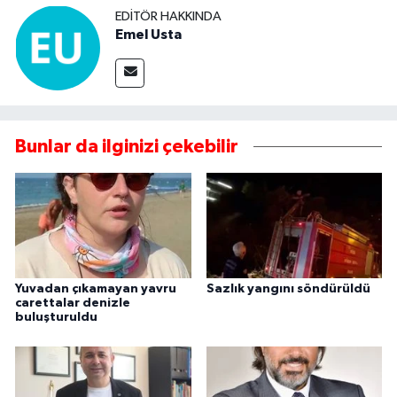
EDITÖR HAKKINDA
Emel Usta
Bunlar da ilginizi çekebilir
Yuvadan çıkamayan yavru
Sazlık yangını söndürüldü
carettalar denizle
buluşturuldu