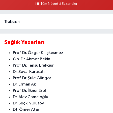
BELEDİYESİ ARKASI ZİRAAT BANKASI KURUÇEŞME ŞUBESİ KARŞISI
Tüm Nöbetçi Eczaneler
AKDENİZ
0 (324) 337 10 17
Yol Tarifi Al
Trabzon
Sağlık Yazarları
Prof. Dr. Özgür Kılıçkesmez
Op. Dr. Ahmet Bekin
Prof. Dr. Tansu Erakgün
Dr. Seval Karasatı
Prof. Dr. Şule Güngör
Dr. Erman Ak
Prof. Dr. İlknur Erol
Dr. Alev Çamcıoğlu
Dr. Seçkin Ulusoy
Dt. Ömer Atar