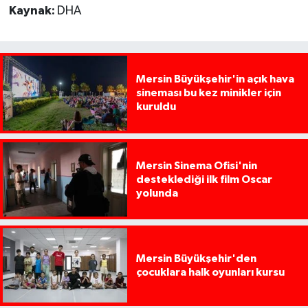
Kaynak:
DHA
Mersin Büyükşehir'in açık hava
sineması bu kez minikler için
kuruldu
Mersin Sinema Ofisi'nin
desteklediği ilk film Oscar
yolunda
Mersin Büyükşehir'den
çocuklara halk oyunları kursu