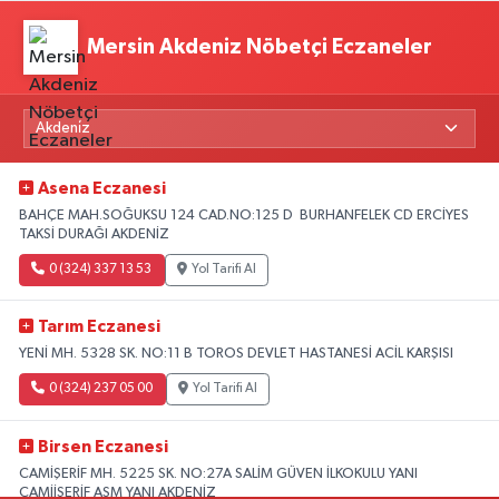
Mersin Akdeniz Nöbetçi Eczaneler
Asena Eczanesi
BAHÇE MAH.SOĞUKSU 124 CAD.NO:125 D BURHANFELEK CD ERCİYES
TAKSİ DURAĞI AKDENİZ
0 (324) 337 13 53
Yol Tarifi Al
Tarım Eczanesi
YENİ MH. 5328 SK. NO:11 B TOROS DEVLET HASTANESİ ACİL KARŞISI
0 (324) 237 05 00
Yol Tarifi Al
Birsen Eczanesi
CAMİŞERİF MH. 5225 SK. NO:27A SALİM GÜVEN İLKOKULU YANI
CAMİİŞERİF ASM YANI AKDENİZ