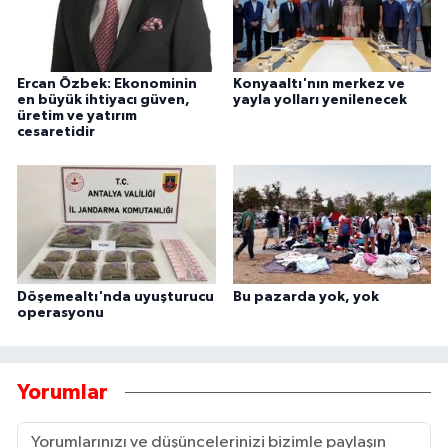
Ercan Özbek: Ekonominin
Konyaaltı'nın merkez ve
en büyük ihtiyacı güven,
yayla yolları yenilenecek
üretim ve yatırım
cesaretidir
Döşemealtı'nda uyuşturucu
Bu pazarda yok, yok
operasyonu
Yorumlar