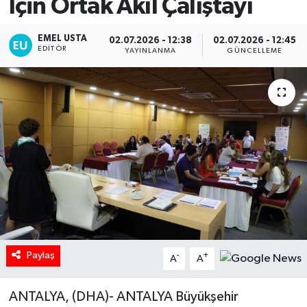
İçin Ortak Akıl Çalıştayı
EMEL USTA
02.07.2026 - 12:38
02.07.2026 - 12:45
EDITÖR
YAYINLANMA
GÜNCELLEME
Paylaş
-
+
A
A
ANTALYA, (DHA)- ANTALYA Büyükşehir