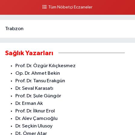
Tüm Nöbetçi Eczaneler
0 (324) 237 41 15
Yol Tarifi Al
Trabzon
Sağlık Yazarları
Prof. Dr. Özgür Kılıçkesmez
Op. Dr. Ahmet Bekin
Prof. Dr. Tansu Erakgün
Dr. Seval Karasatı
Prof. Dr. Şule Güngör
Dr. Erman Ak
Prof. Dr. İlknur Erol
Dr. Alev Çamcıoğlu
Dr. Seçkin Ulusoy
Dt. Ömer Atar