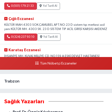
0 (501) 179 21 33
Yol Tarifi Al
Çığlı Eczanesi
KÜLTÜR MAH.4303 SOK.ÇAMLIBEL APT.NO:23 D sistem tıp merkezi acil
yanı KÜLTÜR MH. 4303 SK. 23 D SİSTEM TIP ACİL GİRİŞİ KARŞISI AKDENİZ
0 (324) 237 93 10
Yol Tarifi Al
Karataş Eczanesi
İHSANİYE MH. KUVAİ MİLLİYE CD. NO.159 A ESKİ DEVLET HASTANESİ
KARŞISI AKDENİZ
Tüm Nöbetçi Eczaneler
0 (324) 336 19 52
Yol Tarifi Al
Trabzon
Sağlık Yazarları