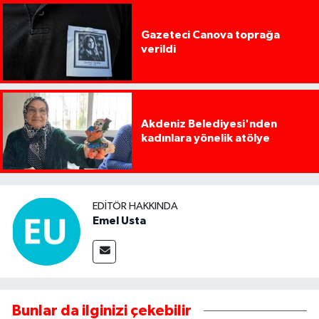
Gazeteci Canova toprağa
verildi
Akdeniz Belediyesi'nden
kadınlara yönelik atölye
EDITÖR HAKKINDA
Emel Usta
Bunlar da ilginizi çekebilir