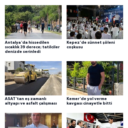
Antalya'da hissedilen
Kepez'de sünnet şöleni
sıcaklık 39 derece; tatilciler
coşkusu
denizde serinledi
ASAT'tan eş zamanlı
Kemer'de yol verme
altyapı ve asfalt çalışması
kavgası cinayetle bitti