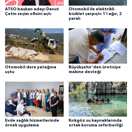
ATSO başkan adayı Davut
Otomobil ile elektrikli
Çetin seçim ofisini açtı
bisiklet çarpıştı: 1'i ağır, 2
yaralı
Otomobil dere yatağına
Büyükşehir'den üreticiye
uçtu
makine desteği
Evde sağlık hizmetlerinde
Kırkgöz su kaynaklarında
örnek uygulama
ortak koruma seferberliği