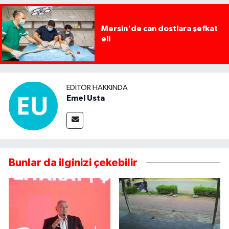
Mersin'de can dostlara şefkat
eli
EDITÖR HAKKINDA
Emel Usta
Bunlar da ilginizi çekebilir