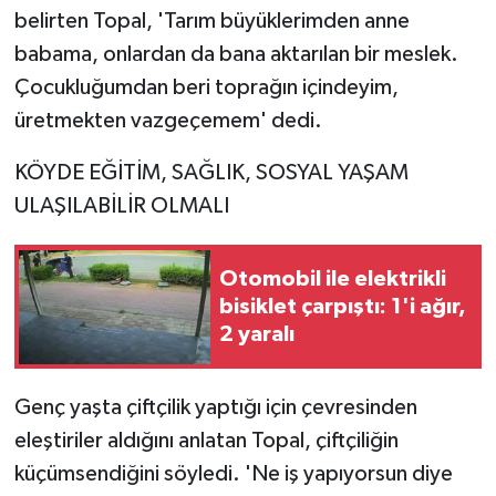
belirten Topal, 'Tarım büyüklerimden anne
babama, onlardan da bana aktarılan bir meslek.
Çocukluğumdan beri toprağın içindeyim,
üretmekten vazgeçemem' dedi.
KÖYDE EĞİTİM, SAĞLIK, SOSYAL YAŞAM
ULAŞILABİLİR OLMALI
Otomobil ile elektrikli
bisiklet çarpıştı: 1'i ağır,
2 yaralı
Genç yaşta çiftçilik yaptığı için çevresinden
eleştiriler aldığını anlatan Topal, çiftçiliğin
küçümsendiğini söyledi. 'Ne iş yapıyorsun diye