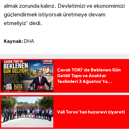
almak zorunda kalırız. Devletimizi ve ekonomimizi
güçlendirmek istiyorsak üretmeye devam
etmeliyiz' dedi.
Kaynak:
DHA
Çavak TOKİ'de Beklenen Gün
Geldi! Tapu ve Anahtar
Teslimleri 3 Ağustos'ta
Başlıyor
Vali Toros'tan huzurevi ziyareti