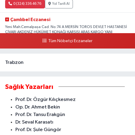
0 (324) 336 46 76
Yol Tarifi Al
Çamlıbel Eczanesi
Yeni Mah.Cemalpaşa Cad. No:74 A MERSİN TOROS DEVLET HASTANESİ
CİVARI AKDENİZ HÜKÜMET KONAĞI KARŞISI ARAS KARGO YANI
Tüm Nöbetçi Eczaneler
0 (324) 237 37 99
Yol Tarifi Al
Trabzon
Sağlık Yazarları
Prof. Dr. Özgür Kılıçkesmez
Op. Dr. Ahmet Bekin
Prof. Dr. Tansu Erakgün
Dr. Seval Karasatı
Prof. Dr. Şule Güngör