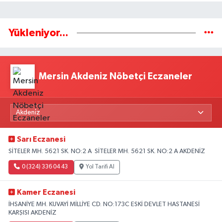
Yükleniyor...
Mersin Akdeniz Nöbetçi Eczaneler
Sarı Eczanesi
SİTELER MH. 5621 SK. NO:2 A SİTELER MH. 5621 SK. NO:2 A AKDENİZ
0 (324) 336 04 43
Yol Tarifi Al
Kamer Eczanesi
İHSANİYE MH. KUVAYİ MİLLİYE CD. NO:173C ESKİ DEVLET HASTANESİ
KARŞISI AKDENİZ