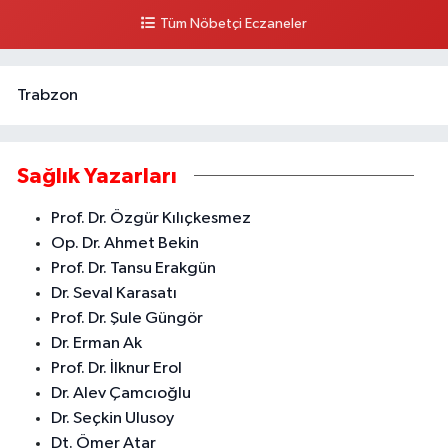
Tüm Nöbetçi Eczaneler
0 (324) 237 37 99
Yol Tarifi Al
Trabzon
Sağlık Yazarları
Prof. Dr. Özgür Kılıçkesmez
Op. Dr. Ahmet Bekin
Prof. Dr. Tansu Erakgün
Dr. Seval Karasatı
Prof. Dr. Şule Güngör
Dr. Erman Ak
Prof. Dr. İlknur Erol
Dr. Alev Çamcıoğlu
Dr. Seçkin Ulusoy
Dt. Ömer Atar