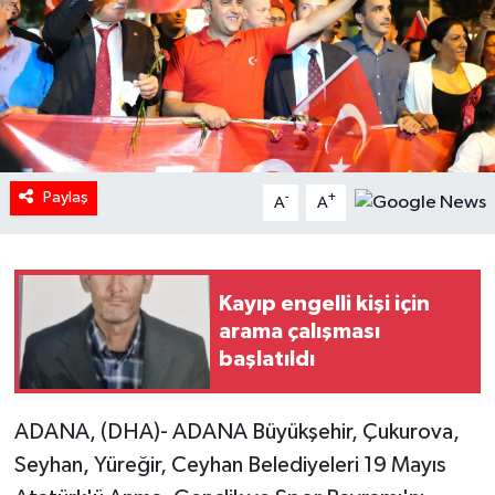
Paylaş
-
+
A
A
Kayıp engelli kişi için
arama çalışması
başlatıldı
ADANA, (DHA)- ADANA Büyükşehir, Çukurova,
Seyhan, Yüreğir, Ceyhan Belediyeleri 19 Mayıs