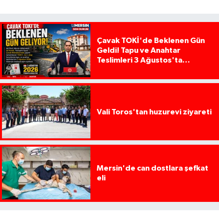
Çavak TOKİ'de Beklenen Gün
Geldi! Tapu ve Anahtar
Teslimleri 3 Ağustos'ta
Başlıyor
Vali Toros'tan huzurevi ziyareti
Mersin'de can dostlara şefkat
eli