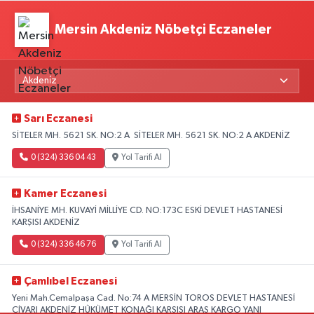
Mersin Akdeniz Nöbetçi Eczaneler
Sarı Eczanesi
SİTELER MH. 5621 SK. NO:2 A SİTELER MH. 5621 SK. NO:2 A AKDENİZ
0 (324) 336 04 43
Yol Tarifi Al
Kamer Eczanesi
İHSANİYE MH. KUVAYİ MİLLİYE CD. NO:173C ESKİ DEVLET HASTANESİ
KARŞISI AKDENİZ
0 (324) 336 46 76
Yol Tarifi Al
Çamlıbel Eczanesi
Yeni Mah.Cemalpaşa Cad. No:74 A MERSİN TOROS DEVLET HASTANESİ
CİVARI AKDENİZ HÜKÜMET KONAĞI KARŞISI ARAS KARGO YANI