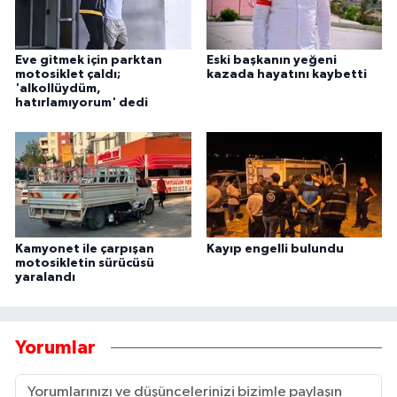
Eve gitmek için parktan
Eski başkanın yeğeni
motosiklet çaldı;
kazada hayatını kaybetti
'alkollüydüm,
hatırlamıyorum' dedi
Kamyonet ile çarpışan
Kayıp engelli bulundu
motosikletin sürücüsü
yaralandı
Yorumlar