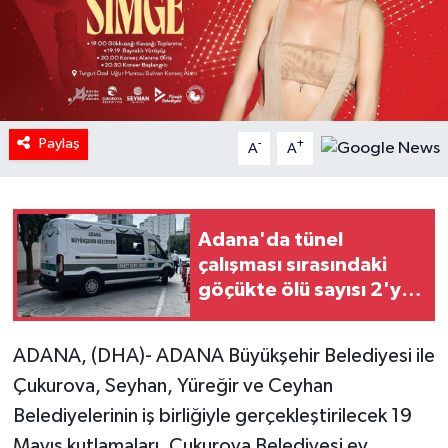
Paylaş
-
+
A
A
Adana'da tünel
çalışması sırasındaki
göçükte ölü sayısı 2'ye
yükseldi (2)
ADANA, (DHA)- ADANA Büyükşehir Belediyesi ile
Çukurova, Seyhan, Yüreğir ve Ceyhan
Belediyelerinin iş birliğiyle gerçekleştirilecek 19
Mayıs kutlamaları, Çukurova Belediyesi ev