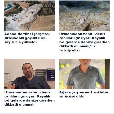
Adana'da tünel çalışması
Uzmanından zehirli deniz
sırasındaki göçükte ölü
canlıları için uyarı: Kayalık
sayısı 2'e yükseldi
bölgelerde denize girerken
dikkatli olunmalı/Ek
fotoğraflar
Uzmanından zehirli deniz
Ağaca çarpan motosikletin
canlıları için uyarı: Kayalık
sürücüsü öldü
bölgelerde denize girerken
dikkatli olunmalı