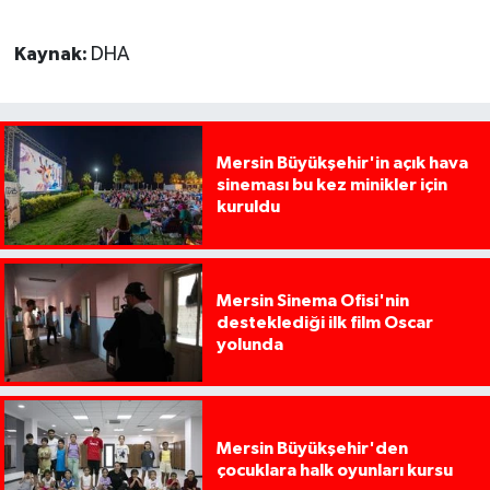
Kaynak:
DHA
Mersin Büyükşehir'in açık hava
sineması bu kez minikler için
kuruldu
Mersin Sinema Ofisi'nin
desteklediği ilk film Oscar
yolunda
Mersin Büyükşehir'den
çocuklara halk oyunları kursu