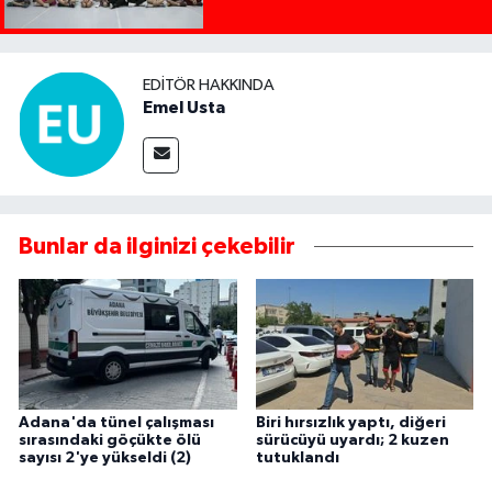
EDITÖR HAKKINDA
Emel Usta
Bunlar da ilginizi çekebilir
Adana'da tünel çalışması
Biri hırsızlık yaptı, diğeri
sırasındaki göçükte ölü
sürücüyü uyardı; 2 kuzen
sayısı 2'ye yükseldi (2)
tutuklandı