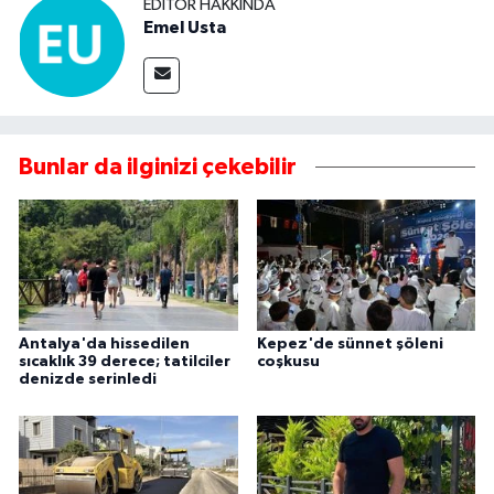
EDITÖR HAKKINDA
Emel Usta
Bunlar da ilginizi çekebilir
Antalya'da hissedilen
Kepez'de sünnet şöleni
sıcaklık 39 derece; tatilciler
coşkusu
denizde serinledi