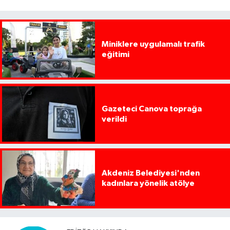
Miniklere uygulamalı trafik
eğitimi
Gazeteci Canova toprağa
verildi
Akdeniz Belediyesi'nden
kadınlara yönelik atölye