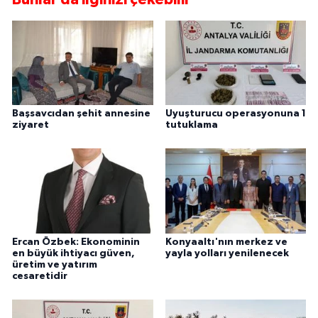
Başsavcıdan şehit annesine
Uyuşturucu operasyonuna 1
ziyaret
tutuklama
Ercan Özbek: Ekonominin
Konyaaltı'nın merkez ve
en büyük ihtiyacı güven,
yayla yolları yenilenecek
üretim ve yatırım
cesaretidir