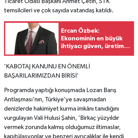
Ticaret Odası Başkanı Ahmet Çetin, STK
temsilcileri ve çok sayıda vatandaş katıldı.
Ercan Özbek:
Ekonominin en büyük
ihtiyacı güven, üretim
ve yatırım cesaretidir
'KABOTAJ KANUNU EN ÖNEMLİ
BAŞARILARIMIZDAN BİRİSİ'
Programda yaptığı konuşmada Lozan Barış
Antlaşması'nın, Türkiye'ye savaşmadan
denizlerde hakimiyet kurma imkânı tanıdığını
vurgulayan Vali Hulusi Şahin, 'Birkaç yüzyıldır
vermek zorunda kalmış olduğumuz iltimaslar,
kapitülasyonlar ve benzeri ayrıcalıklar ile kendi