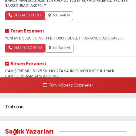
BAHÇE MAH.SOĞUKSU 124 CAD.NO:125 D BURHANFELEK CD ERCİYES
TAKSİ DURAĞI AKDENİZ
0 (324) 337 13 53
Yol Tarifi Al
Tarım Eczanesi
YENİ MH. 5328 SK. NO:11 B TOROS DEVLET HASTANESİ ACİL KARŞISI
0 (324) 237 05 00
Yol Tarifi Al
Birsen Eczanesi
CAMİŞERİF MH. 5225 SK. NO:27A SALİM GÜVEN İLKOKULU YANI
CAMİİŞERİF ASM YANI AKDENİZ
Tüm Nöbetçi Eczaneler
0 (324) 237 41 15
Yol Tarifi Al
Trabzon
Sağlık Yazarları