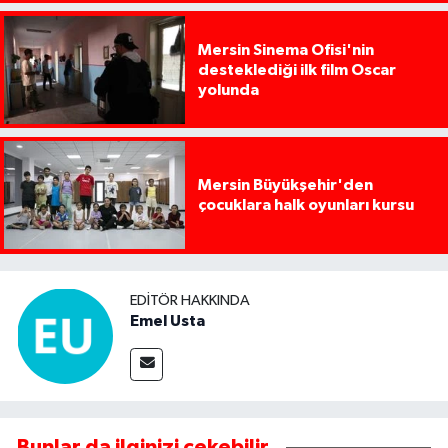
Mersin Sinema Ofisi'nin
desteklediği ilk film Oscar
yolunda
Mersin Büyükşehir'den
çocuklara halk oyunları kursu
EDITÖR HAKKINDA
Emel Usta
Bunlar da ilginizi çekebilir