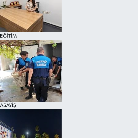
EĞİTİM
ASAYİŞ