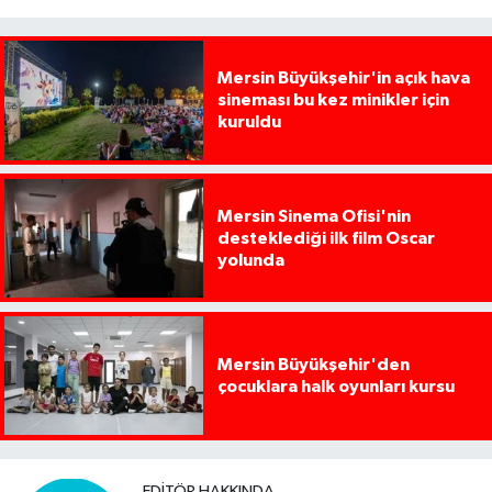
Mersin Büyükşehir'in açık hava
sineması bu kez minikler için
kuruldu
Mersin Sinema Ofisi'nin
desteklediği ilk film Oscar
yolunda
Mersin Büyükşehir'den
çocuklara halk oyunları kursu
EDITÖR HAKKINDA