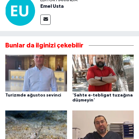
Emel Usta
Bunlar da ilginizi çekebilir
Turizmde ağustos sevinci
'Sahte e-tebligat tuzağına
düşmeyin'