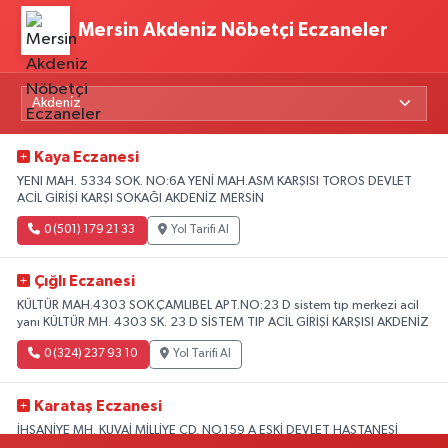
Mersin Akdeniz Nöbetçi Eczaneler
Kaya Eczanesi
YENI MAH. 5334 SOK. NO:6A YENİ MAH.ASM KARŞISI TOROS DEVLET
ACİL GİRİŞİ KARŞI SOKAĞI AKDENİZ MERSİN
0 (501) 179 21 33
Yol Tarifi Al
Çığlı Eczanesi
KÜLTÜR MAH.4303 SOK.ÇAMLIBEL APT.NO:23 D sistem tıp merkezi acil
yanı KÜLTÜR MH. 4303 SK. 23 D SİSTEM TIP ACİL GİRİŞİ KARŞISI AKDENİZ
0 (324) 237 93 10
Yol Tarifi Al
Karataş Eczanesi
İHSANİYE MH. KUVAİ MİLLİYE CD. NO.159 A ESKİ DEVLET HASTANESİ
KARŞISI AKDENİZ