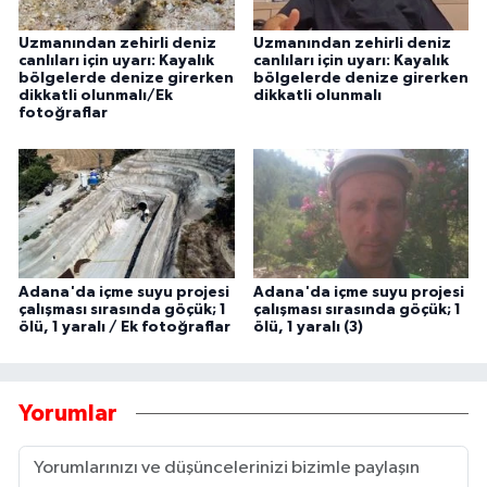
Uzmanından zehirli deniz
Uzmanından zehirli deniz
canlıları için uyarı: Kayalık
canlıları için uyarı: Kayalık
bölgelerde denize girerken
bölgelerde denize girerken
dikkatli olunmalı/Ek
dikkatli olunmalı
fotoğraflar
Adana'da içme suyu projesi
Adana'da içme suyu projesi
çalışması sırasında göçük; 1
çalışması sırasında göçük; 1
ölü, 1 yaralı / Ek fotoğraflar
ölü, 1 yaralı (3)
Yorumlar