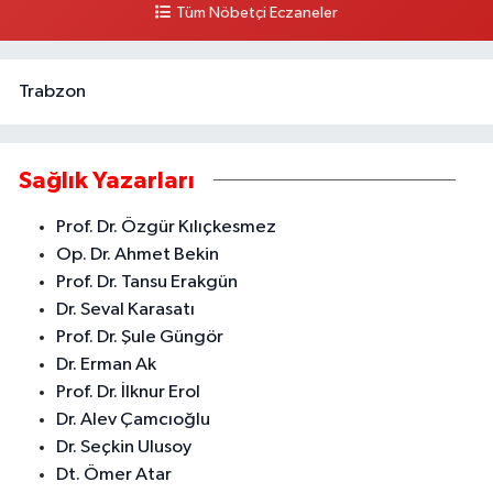
Tüm Nöbetçi Eczaneler
0 (324) 336 19 52
Yol Tarifi Al
Trabzon
Sağlık Yazarları
Prof. Dr. Özgür Kılıçkesmez
Op. Dr. Ahmet Bekin
Prof. Dr. Tansu Erakgün
Dr. Seval Karasatı
Prof. Dr. Şule Güngör
Dr. Erman Ak
Prof. Dr. İlknur Erol
Dr. Alev Çamcıoğlu
Dr. Seçkin Ulusoy
Dt. Ömer Atar