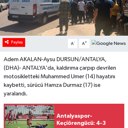
Paylaş
-
+
A
A
Adem AKALAN-Aysu DURSUN/ANTALYA,
(DHA)- ANTALYA'da, kaldırıma çarpıp devrilen
motosikletteki Muhammed Umer (14) hayatını
kaybetti, sürücü Hamza Durmaz (17) ise
yaralandı.
Antalyaspor-
Keçiörengücü: 4-3