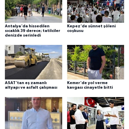
Antalya'da hissedilen
Kepez'de sünnet şöleni
sıcaklık 39 derece; tatilciler
coşkusu
denizde serinledi
ASAT'tan eş zamanlı
Kemer'de yol verme
altyapı ve asfalt çalışması
kavgası cinayetle bitti