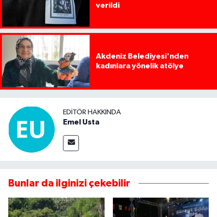
verildi
Akdeniz Belediyesi'nden
kadınlara yönelik atölye
EDITÖR HAKKINDA
Emel Usta
Bunlar da ilginizi çekebilir