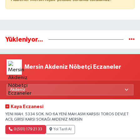
Yükleniyor...
Mersin Akdeniz Nöbetçi Eczaneler
Kaya Eczanesi
YENI MAH. 5334 SOK. NO:6A YENİ MAH.ASM KARŞISI TOROS DEVLET
ACİL GİRİŞİ KARŞI SOKAĞI AKDENİZ MERSİN
0 (501) 179 21 33
Yol Tarifi Al