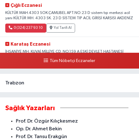
Çığlı Eczanesi
KÜLTÜR MAH.4303 SOK.ÇAMLIBEL APT.NO:23 D sistem tıp merkezi acil
yanı KÜLTÜR MH. 4303 SK. 23 D SİSTEM TIP ACİL GİRİŞİ KARŞISI AKDENİZ
0 (324) 237 93 10
Yol Tarifi Al
Karataş Eczanesi
İHSANİYE MH. KUVAİ MİLLİYE CD. NO.159 A ESKİ DEVLET HASTANESİ
KARŞISI AKDENİZ
Tüm Nöbetçi Eczaneler
0 (324) 336 19 52
Yol Tarifi Al
Trabzon
Sağlık Yazarları
Prof. Dr. Özgür Kılıçkesmez
Op. Dr. Ahmet Bekin
Prof. Dr. Tansu Erakgün