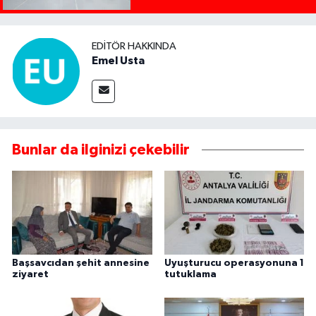
EDITÖR HAKKINDA
Emel Usta
Bunlar da ilginizi çekebilir
Başsavcıdan şehit annesine
Uyuşturucu operasyonuna 1
ziyaret
tutuklama