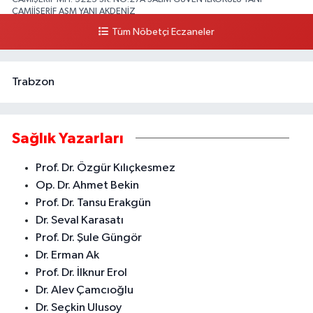
CAMİİŞERİF ASM YANI AKDENİZ
Tüm Nöbetçi Eczaneler
0 (324) 237 41 15
Yol Tarifi Al
Trabzon
Sağlık Yazarları
Prof. Dr. Özgür Kılıçkesmez
Op. Dr. Ahmet Bekin
Prof. Dr. Tansu Erakgün
Dr. Seval Karasatı
Prof. Dr. Şule Güngör
Dr. Erman Ak
Prof. Dr. İlknur Erol
Dr. Alev Çamcıoğlu
Dr. Seçkin Ulusoy