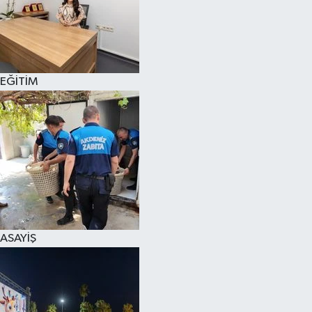
EĞİTİM
ASAYİŞ