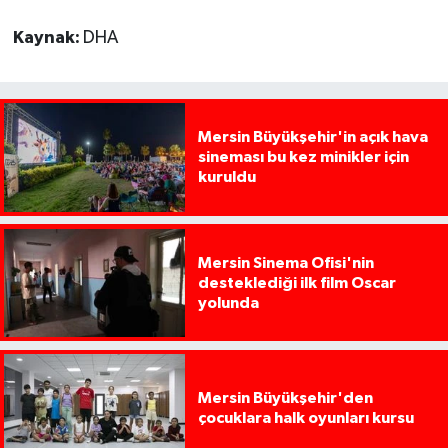
Kaynak:
DHA
Mersin Büyükşehir'in açık hava
sineması bu kez minikler için
kuruldu
Mersin Sinema Ofisi'nin
desteklediği ilk film Oscar
yolunda
Mersin Büyükşehir'den
çocuklara halk oyunları kursu