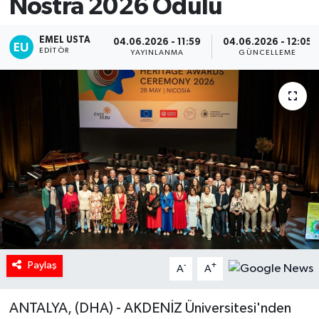
Nostra 2026 Ödülü
EMEL USTA
04.06.2026 - 11:59
04.06.2026 - 12:05
EDITÖR
YAYINLANMA
GÜNCELLEME
Paylaş
-
+
A
A
ANTALYA, (DHA) - AKDENİZ Üniversitesi'nden