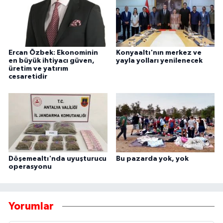
Ercan Özbek: Ekonominin
Konyaaltı'nın merkez ve
en büyük ihtiyacı güven,
yayla yolları yenilenecek
üretim ve yatırım
cesaretidir
Döşemealtı'nda uyuşturucu
Bu pazarda yok, yok
operasyonu
Yorumlar