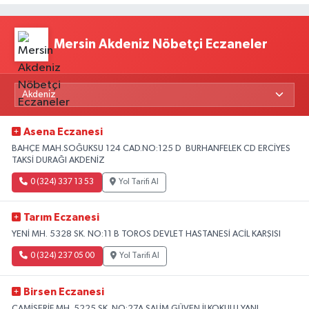
Mersin Akdeniz Nöbetçi Eczaneler
Asena Eczanesi
BAHÇE MAH.SOĞUKSU 124 CAD.NO:125 D BURHANFELEK CD ERCİYES
TAKSİ DURAĞI AKDENİZ
0 (324) 337 13 53
Yol Tarifi Al
Tarım Eczanesi
YENİ MH. 5328 SK. NO:11 B TOROS DEVLET HASTANESİ ACİL KARŞISI
0 (324) 237 05 00
Yol Tarifi Al
Birsen Eczanesi
CAMİŞERİF MH. 5225 SK. NO:27A SALİM GÜVEN İLKOKULU YANI