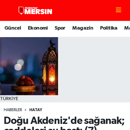
Mersin Nöbetçi Eczaneler
Güncel
Ekonomi
Spor
Magazin
Politika
M
Mersin Hava Durumu
Mersin Trafik Yoğunluk Haritası
Süper Lig Puan Durumu ve Fikstür
Tüm Manşetler
Son Dakika Haberleri
TÜRKİYE
HABERLER
HATAY
Haber Arşivi
Doğu Akdeniz'de sağanak;