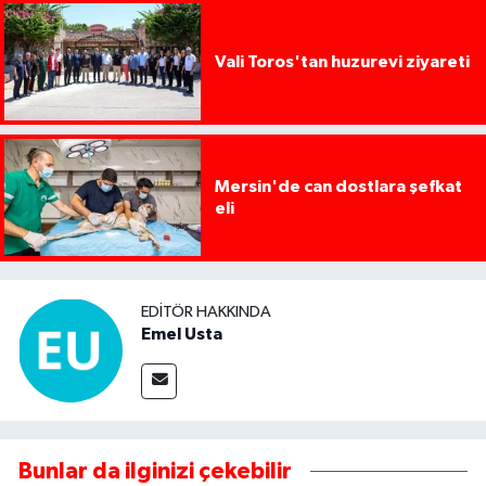
Vali Toros'tan huzurevi ziyareti
Mersin'de can dostlara şefkat
eli
EDITÖR HAKKINDA
Emel Usta
Bunlar da ilginizi çekebilir