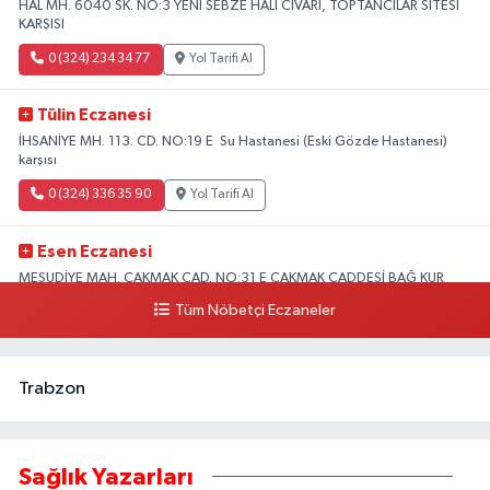
HAL MH. 6040 SK. NO:3 YENİ SEBZE HALİ CİVARI, TOPTANCILAR SİTESİ
KARŞISI
0 (324) 234 34 77
Yol Tarifi Al
Tülin Eczanesi
İHSANİYE MH. 113. CD. NO:19 E Su Hastanesi (Eski Gözde Hastanesi)
karşısı
0 (324) 336 35 90
Yol Tarifi Al
Esen Eczanesi
MESUDİYE MAH. ÇAKMAK CAD. NO:31 E ÇAKMAK CADDESİ BAĞ KUR
KARŞISI AKDENİZ
Tüm Nöbetçi Eczaneler
0 (324) 231 58 80
Yol Tarifi Al
Trabzon
Sağlık Yazarları