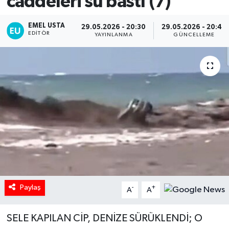
caddeleri su bastı (7)
EMEL USTA
29.05.2026 - 20:30
29.05.2026 - 20:40
EDITÖR
YAYINLANMA
GÜNCELLEME
Paylaş
-
+
A
A
SELE KAPILAN CİP, DENİZE SÜRÜKLENDİ; O