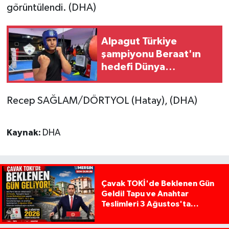
görüntülendi. (DHA)
Alpagut Türkiye
şampiyonu Beraat'ın
hedefi Dünya
Şampiyonası'nda
Türkiye'yi temsil etmek
Recep SAĞLAM/DÖRTYOL (Hatay), (DHA)
Kaynak:
DHA
Çavak TOKİ'de Beklenen Gün
Geldi! Tapu ve Anahtar
Teslimleri 3 Ağustos'ta
Başlıyor