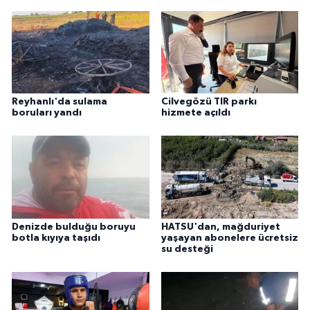
Reyhanlı'da sulama
Cilvegözü TIR parkı
boruları yandı
hizmete açıldı
Denizde bulduğu boruyu
HATSU'dan, mağduriyet
botla kıyıya taşıdı
yaşayan abonelere ücretsiz
su desteği