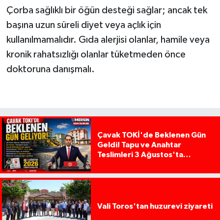
Çorba sağlıklı bir öğün desteği sağlar; ancak tek
başına uzun süreli diyet veya açlık için
kullanılmamalıdır. Gıda alerjisi olanlar, hamile veya
kronik rahatsızlığı olanlar tüketmeden önce
doktoruna danışmalı.
Çavak TOKİ'de Beklenen Gün
Geldi! Tapu ve Anahtar
Teslimleri 3 Ağustos'ta
Başlıyor
Vali Toros'tan huzurevi ziyareti