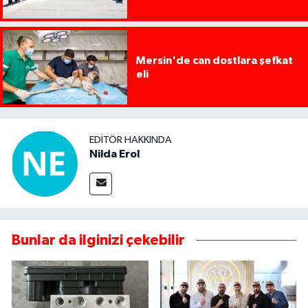
Mersin'de can dostlara şefkat
eli
EDITÖR HAKKINDA
Nilda Erol
Bunlar da ilginizi çekebilir