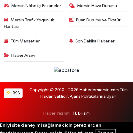
Mersin Nöbetçi Eczaneler
Mersin Hava Durumu
Mersin Trafik Yoğunluk
Puan Durumu ve Fikstür
Haritası
Tüm Manşetler
Son Dakika Haberleri
Haber Arşivi
Copyright © 2010 - 2026 Haberlermersin.com Tüm
RSS
Hakları Saklıdır. Ajans Politikalarına Uyar!
Haber Yazılımı:
TE Bilişim
En iyi site deneyimi sağlamak için çerezlerden