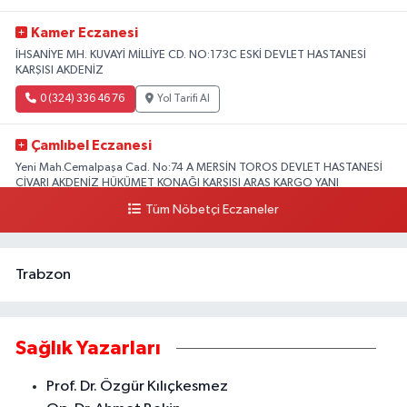
Kamer Eczanesi
İHSANİYE MH. KUVAYİ MİLLİYE CD. NO:173C ESKİ DEVLET HASTANESİ
KARŞISI AKDENİZ
0 (324) 336 46 76
Yol Tarifi Al
Çamlıbel Eczanesi
Yeni Mah.Cemalpaşa Cad. No:74 A MERSİN TOROS DEVLET HASTANESİ
CİVARI AKDENİZ HÜKÜMET KONAĞI KARŞISI ARAS KARGO YANI
Tüm Nöbetçi Eczaneler
0 (324) 237 37 99
Yol Tarifi Al
Trabzon
Sağlık Yazarları
Prof. Dr. Özgür Kılıçkesmez