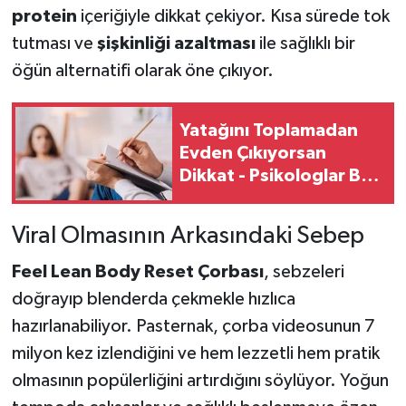
protein
içeriğiyle dikkat çekiyor. Kısa sürede tok
tutması ve
şişkinliği azaltması
ile sağlıklı bir
öğün alternatifi olarak öne çıkıyor.
Yatağını Toplamadan
Evden Çıkıyorsan
Dikkat - Psikologlar Bu
Alışkanlığın Anlamını
Açıkladı
Viral Olmasının Arkasındaki Sebep
Feel Lean Body Reset Çorbası
, sebzeleri
doğrayıp blenderda çekmekle hızlıca
hazırlanabiliyor. Pasternak, çorba videosunun 7
milyon kez izlendiğini ve hem lezzetli hem pratik
olmasının popülerliğini artırdığını söylüyor. Yoğun