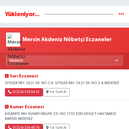
Yükleniyor...
Mersin Akdeniz Nöbetçi Eczaneler
Sarı Eczanesi
SİTELER MH. 5621 SK. NO:2 A SİTELER MH. 5621 SK. NO:2 A AKDENİZ
0 (324) 336 04 43
Yol Tarifi Al
Kamer Eczanesi
İHSANİYE MH. KUVAYİ MİLLİYE CD. NO:173C ESKİ DEVLET HASTANESİ
KARŞISI AKDENİZ
0 (324) 336 46 76
Yol Tarifi Al