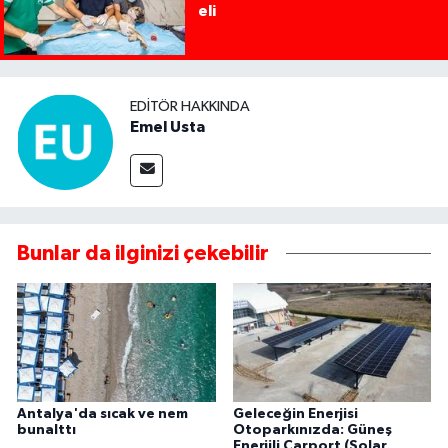
eli
EDITÖR HAKKINDA
Emel Usta
Bunlar da ilginizi çekebilir
Antalya'da sıcak ve nem
Geleceğin Enerjisi
bunalttı
Otoparkınızda: Güneş
Enerjili Carport (Solar