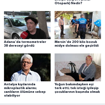
Otopark) Nedir?
Adana'da termometreler
Mersin'de 200 kilo bozuk
38 dereceyi gördü
midye dolması ele geçirildi
Antalya kıyılarında
Yoğun bakımdayken eşi
mikroplastik alarmı;
terk etti; tek isteği iyileşip
canlıların ölümüne sebep
çocuklarının başında olmak
olabiliyor