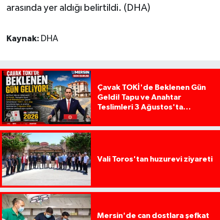
arasında yer aldığı belirtildi. (DHA)
Kaynak:
DHA
Çavak TOKİ'de Beklenen Gün
Geldi! Tapu ve Anahtar
Teslimleri 3 Ağustos'ta
Başlıyor
Vali Toros'tan huzurevi ziyareti
Mersin'de can dostlara şefkat