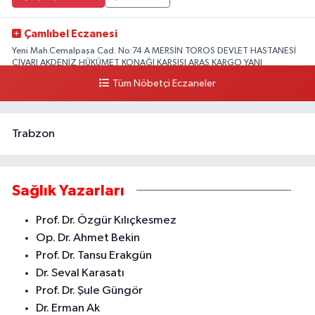
Çamlıbel Eczanesi
Yeni Mah.Cemalpaşa Cad. No:74 A MERSİN TOROS DEVLET HASTANESİ
CİVARI AKDENİZ HÜKÜMET KONAĞI KARŞISI ARAS KARGO YANI
Tüm Nöbetçi Eczaneler
0 (324) 237 37 99
Yol Tarifi Al
Trabzon
Sağlık Yazarları
Prof. Dr. Özgür Kılıçkesmez
Op. Dr. Ahmet Bekin
Prof. Dr. Tansu Erakgün
Dr. Seval Karasatı
Prof. Dr. Şule Güngör
Dr. Erman Ak