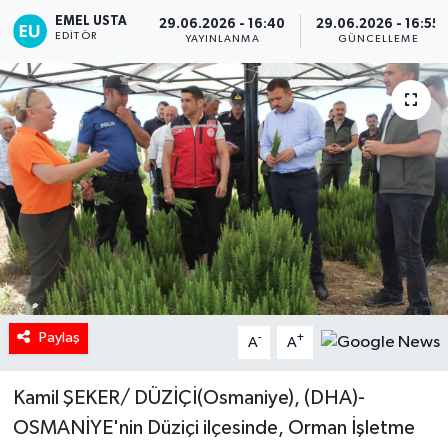
EMEL USTA
29.06.2026 - 16:40
29.06.2026 - 16:55
EDITÖR
YAYINLANMA
GÜNCELLEME
Paylaş
-
+
A
A
Kamil ŞEKER/ DÜZİÇİ(Osmaniye), (DHA)-
OSMANİYE'nin Düziçi ilçesinde, Orman İşletme