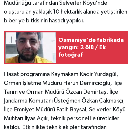
Müdürlüğü tarafından Selverler Köyü'nde
oluşturulan yaklaşık 10 hektarlık alanda yetiştirilen
biberiye bitkisinin hasadı yapıldı.
Osmaniye'de fabrikada
yangın: 2 ölü / Ek
fotoğraf
Hasat programına Kaymakam Kadir Yurdagül,
Orman İşletme Müdürü Harun Demircioğlu, İlçe
Tarım ve Orman Müdürü Özcan Demirtaş, İlçe
Jandarma Komutanı Üsteğmen Özkan Çakmakçı,
İlçe Emniyet Müdürü Fatih Baysal, Selverler Köyü
Muhtarı İlyas Açık, teknik personel ile üreticiler
katıldı. Etkinlikte teknik ekipler tarafından