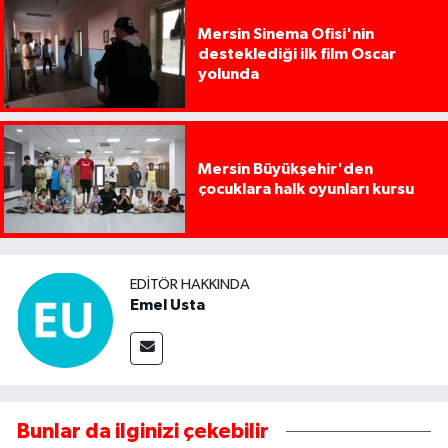
Mersin Sinema Ofisi'nin
desteklediği ilk film Oscar
yolunda
Mersin Büyükşehir'den
çocuklara halk oyunları kursu
EDITÖR HAKKINDA
Emel Usta
Bunlar da ilginizi çekebilir