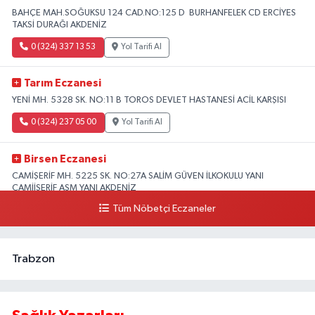
BAHÇE MAH.SOĞUKSU 124 CAD.NO:125 D BURHANFELEK CD ERCİYES
TAKSİ DURAĞI AKDENİZ
0 (324) 337 13 53
Yol Tarifi Al
Tarım Eczanesi
YENİ MH. 5328 SK. NO:11 B TOROS DEVLET HASTANESİ ACİL KARŞISI
0 (324) 237 05 00
Yol Tarifi Al
Birsen Eczanesi
CAMİŞERİF MH. 5225 SK. NO:27A SALİM GÜVEN İLKOKULU YANI
CAMİİŞERİF ASM YANI AKDENİZ
Tüm Nöbetçi Eczaneler
0 (324) 237 41 15
Yol Tarifi Al
Trabzon