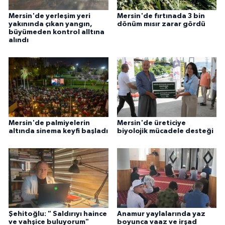
Mersin'de yerleşim yeri
Mersin'de fırtınada 3 bin
yakınında çıkan yangın,
dönüm mısır zarar gördü
büyümeden kontrol alltına
alındı
Mersin'de palmiyelerin
Mersin'de üreticiye
altında sinema keyfi başladı
biyolojik mücadele desteği
Şehitoğlu: " Saldırıyı haince
Anamur yaylalarında yaz
ve vahşice buluyorum"
boyunca vaaz ve irşad