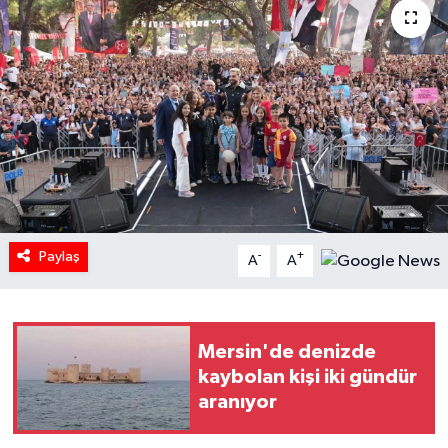
Paylaş
-
+
A
A
Mersin'de denizde
kaybolan kişi iki gündür
aranıyor