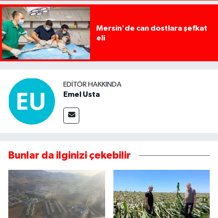
Mersin'de can dostlara şefkat
eli
EDITÖR HAKKINDA
Emel Usta
Bunlar da ilginizi çekebilir