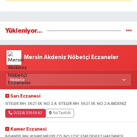
Yükleniyor...
Mersin Akdeniz Nöbetçi Eczaneler
Sarı Eczanesi
SİTELER MH. 5621 SK. NO:2 A SİTELER MH. 5621 SK. NO:2 A AKDENİZ
0 (324) 336 04 43
Yol Tarifi Al
Kamer Eczanesi
İHSANİYE MH. KUVAYİ MİLLİYE CD. NO:173C ESKİ DEVLET HASTANESİ