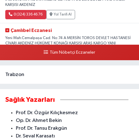
KARŞISI AKDENİZ
0 (324) 336 46 76
Yol Tarifi Al
Çamlıbel Eczanesi
Yeni Mah.Cemalpaşa Cad. No:74 A MERSİN TOROS DEVLET HASTANESİ
CİVARI AKDENİZ HÜKÜMET KONAĞI KARŞISI ARAS KARGO YANI
Tüm Nöbetçi Eczaneler
0 (324) 237 37 99
Yol Tarifi Al
Trabzon
Sağlık Yazarları
Prof. Dr. Özgür Kılıçkesmez
Op. Dr. Ahmet Bekin
Prof. Dr. Tansu Erakgün
Dr. Seval Karasatı