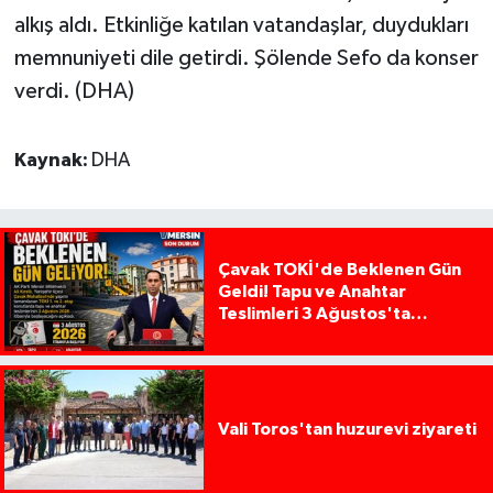
alkış aldı. Etkinliğe katılan vatandaşlar, duydukları
memnuniyeti dile getirdi. Şölende Sefo da konser
verdi. (DHA)
Kaynak:
DHA
Çavak TOKİ'de Beklenen Gün
Geldi! Tapu ve Anahtar
Teslimleri 3 Ağustos'ta
Başlıyor
Vali Toros'tan huzurevi ziyareti