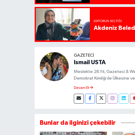
EDITÖRÜN SEÇTIĞI
Akdeniz Beledi
GAZETECI
Ismail USTA
Meslekte 28.Yıl, Gazeteci & W
Demokrat Kimliği ile Ülkesine ve 
almıştır.
Devam Et
Bunlar da ilginizi çekebilir