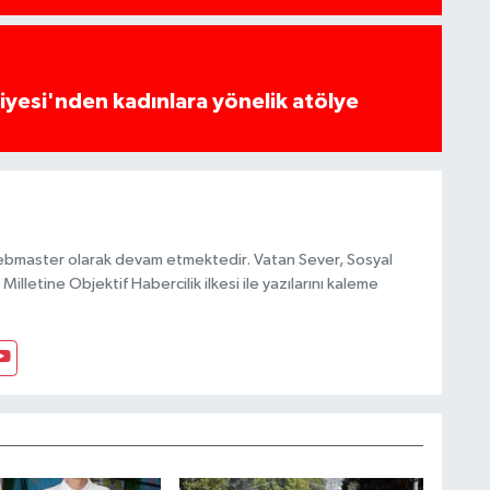
yesi'nden kadınlara yönelik atölye
ebmaster olarak devam etmektedir. Vatan Sever, Sosyal
Milletine Objektif Habercilik ilkesi ile yazılarını kaleme