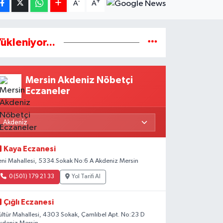
-
+
A
A
ükleniyor...
Mersin Akdeniz Nöbetçi
Eczaneler
Kaya Eczanesi
eni Mahallesi, 5334.Sokak No:6 A Akdeniz Mersin
0 (501) 179 21 33
Yol Tarifi Al
Çığlı Eczanesi
ültür Mahallesi, 4303 Sokak, Çamlıbel Apt. No:23 D