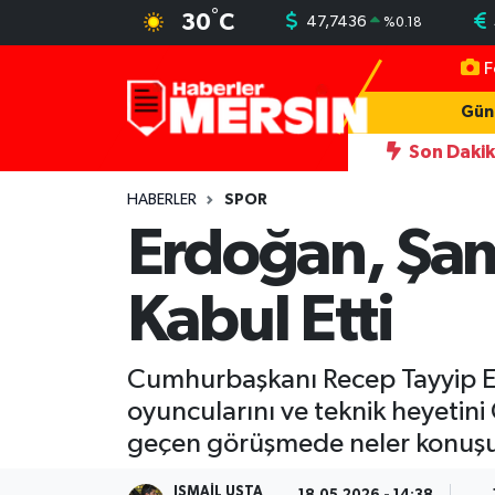
°
30
C
47,7436
%
0.18
F
Mersin Nöbetçi Eczaneler
Gün
Mersin Hava Durumu
Son Daki
omobil kurşunlama iddiasına 7 tutuklama
12:03
Adana'da tünel 
Mersin Trafik Yoğunluk Haritası
HABERLER
SPOR
Erdoğan, Şam
Süper Lig Puan Durumu ve Fikstür
Kabul Etti
Tüm Manşetler
Son Dakika Haberleri
Cumhurbaşkanı Recep Tayyip Er
oyuncularını ve teknik heyetin
Haber Arşivi
geçen görüşmede neler konuşuld
ISMAIL USTA