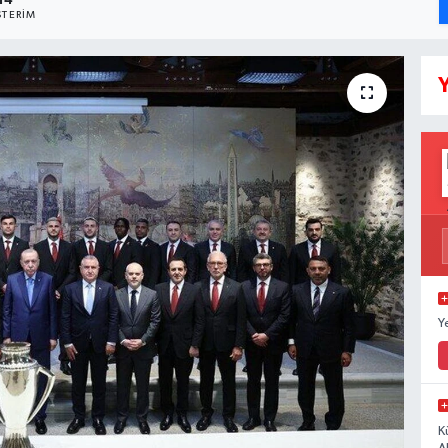
14
TERIM
Y
Y
K