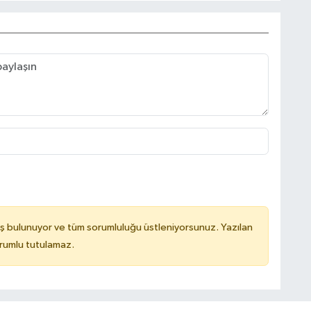
ş bulunuyor ve tüm sorumluluğu üstleniyorsunuz. Yazılan
orumlu tutulamaz.