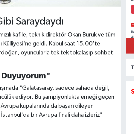
A
Gibi Saraydaydı
İ
ızılı kafile, teknik direktör Okan Buruk ve tüm
A
ı Külliyesi'ne geldi. Kabul saat 15.00'te
Erdoğan, oyuncularla tek tek tokalaşıp sohbet
T
ur Duyuyorum"
şmada "Galatasaray, sadece sahada değil,
öncülük ediyor. Bu şampiyonlukta emeği geçen
 Avrupa kupalarında da başarı dileyen
tanbul'da bir Avrupa finali daha izleriz"