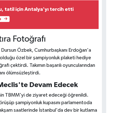
 tatil için Antalya'yı tercih etti
e
ıra Fotoğrafı
ı Dursun Özbek, Cumhurbaşkanı Erdoğan'a
ı olduğu özel bir şampiyonluk plaketi hediye
rafı çektirdi. Takımın başarılı oyuncularından
nı ölümsüzleştirdi.
Meclis'te Devam Edecek
in TBMM'yi de ziyaret edeceği öğrenildi.
görüşüp şampiyonluk kupasını parlamentoda
 akşam saatlerinde İstanbul'da dev bir kutlama