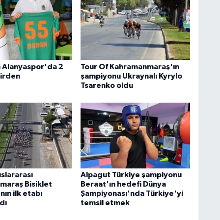
 Alanyaspor'da 2
Tour Of Kahramanmaraş'ın
birden
şampiyonu Ukraynalı Kyrylo
Tsarenko oldu
slararası
Alpagut Türkiye şampiyonu
araş Bisiklet
Beraat'ın hedefi Dünya
nın ilk etabı
Şampiyonası'nda Türkiye'yi
dı
temsil etmek