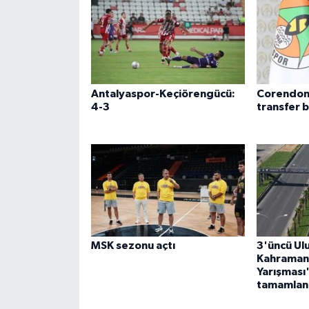
Antalyaspor-Keçiörengücü:
Corendon
4-3
transfer 
MSK sezonu açtı
3'üncü Ulu
Kahramanm
Yarışması'
tamamlan