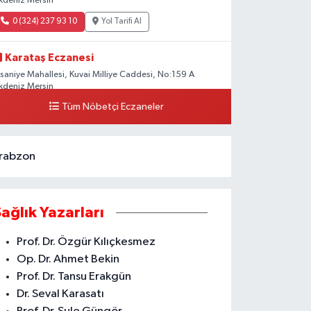
kdeniz Mersin
0 (324) 237 93 10
Yol Tarifi Al
Karataş Eczanesi
hsaniye Mahallesi, Kuvai Milliye Caddesi, No:159 A
kdeniz Mersin
Tüm Nöbetçi Eczaneler
0 (324) 336 19 52
Yol Tarifi Al
rabzon
Sağlık Yazarları
Prof. Dr. Özgür Kılıçkesmez
Op. Dr. Ahmet Bekin
Prof. Dr. Tansu Erakgün
Dr. Seval Karasatı