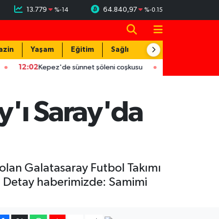
13.779
64.840,97
%
-14
%
-0.15
azin
Yaşam
Eğitim
Sağlık
Teknoloji
2
Kepez'de sünnet şöleni coşkusu
12:02
ASAT'tan eş zamanlı a
'ı Saray'da
lan Galatasaray Futbol Takımı
i. Detay haberimizde: Samimi