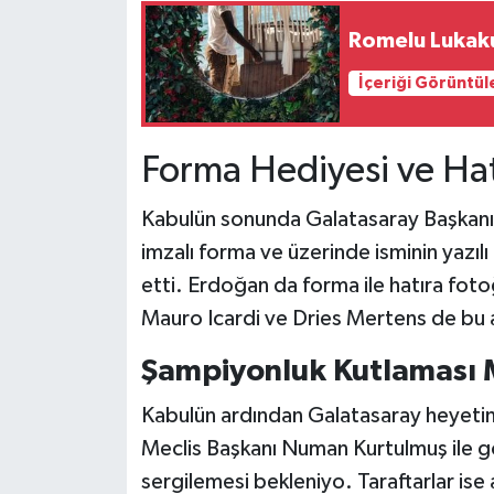
Romelu Lukaku,
İçeriği Görüntül
Forma Hediyesi ve Hat
Kabulün sonunda Galatasaray Başkan
imzalı forma ve üzerinde isminin yazıl
etti. Erdoğan da forma ile hatıra fotoğ
Mauro Icardi ve Dries Mertens de bu a
Şampiyonluk Kutlaması 
Kabulün ardından Galatasaray heyetin
Meclis Başkanı Numan Kurtulmuş ile 
sergilemesi bekleniyo. Taraftarlar ise