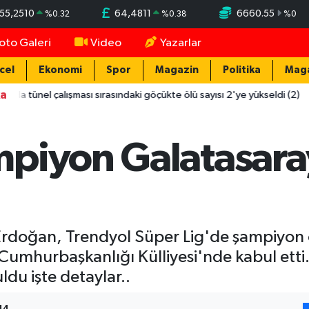
55,2510
64,4811
6660.55
%
0.32
%
0.38
%
0
oto Galeri
Video
Yazarlar
cel
Ekonomi
Spor
Magazin
Politika
Mag
ka
çalışması sırasındaki göçükte ölü sayısı 2'ye yükseldi (2)
12:0
piyon Galatasaray
doğan, Trendyol Süper Lig'de şampiyon o
i Cumhurbaşkanlığı Külliyesi'nde kabul ett
u işte detaylar..