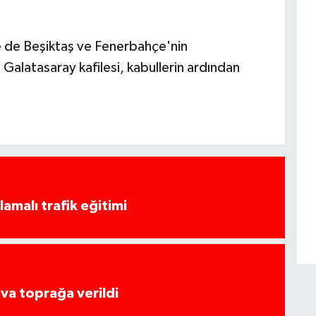
de Beşiktaş ve Fenerbahçe'nin
. Galatasaray kafilesi, kabullerin ardından
amalı trafik eğitimi
va toprağa verildi