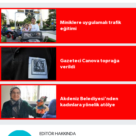
Miniklere uygulamalı trafik
eğitimi
Gazeteci Canova toprağa
verildi
Akdeniz Belediyesi'nden
kadınlara yönelik atölye
EDITÖR HAKKINDA