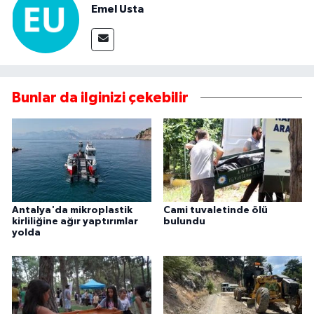
Emel Usta
Bunlar da ilginizi çekebilir
Antalya'da mikroplastik
Cami tuvaletinde ölü
kirliliğine ağır yaptırımlar
bulundu
yolda