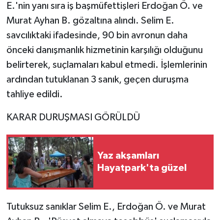
E.'nin yanı sıra iş başmüfettişleri Erdoğan Ö. ve
Murat Ayhan B. gözaltına alındı. Selim E.
savcılıktaki ifadesinde, 90 bin avronun daha
önceki danışmanlık hizmetinin karşılığı olduğunu
belirterek, suçlamaları kabul etmedi. İşlemlerinin
ardından tutuklanan 3 sanık, geçen duruşma
tahliye edildi.
KARAR DURUŞMASI GÖRÜLDÜ
Yaz akşamları
Hayatpark'ta güzel
Tutuksuz sanıklar Selim E., Erdoğan Ö. ve Murat