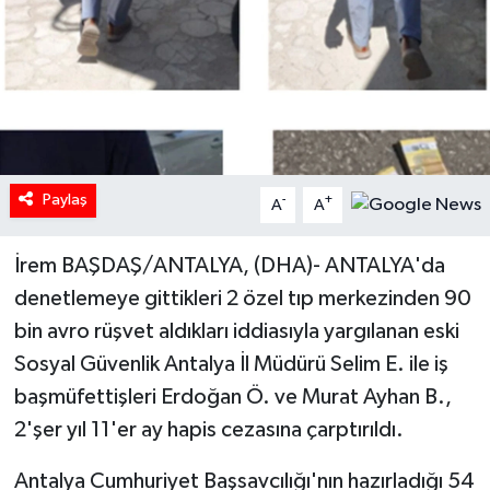
Paylaş
-
+
A
A
İrem BAŞDAŞ/ANTALYA, (DHA)- ANTALYA'da
denetlemeye gittikleri 2 özel tıp merkezinden 90
bin avro rüşvet aldıkları iddiasıyla yargılanan eski
Sosyal Güvenlik Antalya İl Müdürü Selim E. ile iş
başmüfettişleri Erdoğan Ö. ve Murat Ayhan B.,
2'şer yıl 11'er ay hapis cezasına çarptırıldı.
Antalya Cumhuriyet Başsavcılığı'nın hazırladığı 54