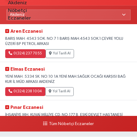
Aren Eczanesi
BARIŞ MAH. 4543 SOK. NO:7 1 BARIŞ MAH.4543 SOK.1.ÇEVRE YOLU
ÜZERİ BP PETROL ARKASI
0 (324) 237 70 55
Yol Tarifi Al
Elmas Eczanesi
YENİ MAH. 5334 SK. NO:10 1A YENİ MAH.SAĞLIK OCAĞI KARŞISI BAĞ
KUR İL MÜD ARKASI AKDENİZ
0 (324) 238 10 04
Yol Tarifi Al
Pınar Eczanesi
İHSANİYE MH. KUVAİ MİLLİYE CD. NO:177 B ESKİ DEVLET HASTANESİ
KARŞISI HASTANE CADDESİ ÜZERİ
Tüm Nöbetçi Eczaneler
0 (324) 357 58 57
Yol Tarifi Al