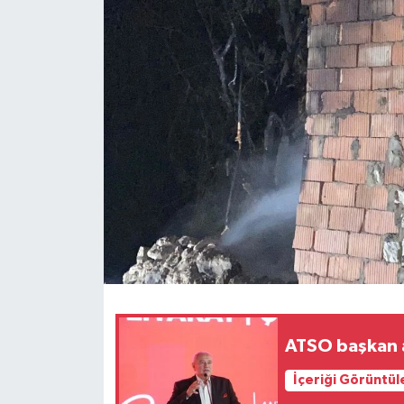
ATSO başkan a
İçeriği Görüntül