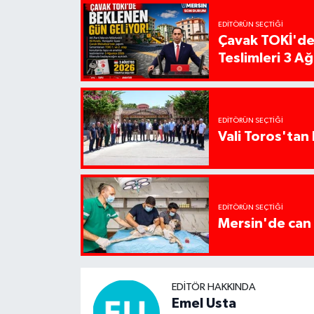
EDITÖRÜN SEÇTIĞI
Çavak TOKİ'de
Teslimleri 3 A
EDITÖRÜN SEÇTIĞI
Vali Toros'tan 
EDITÖRÜN SEÇTIĞI
Mersin'de can 
EDITÖR HAKKINDA
Emel Usta