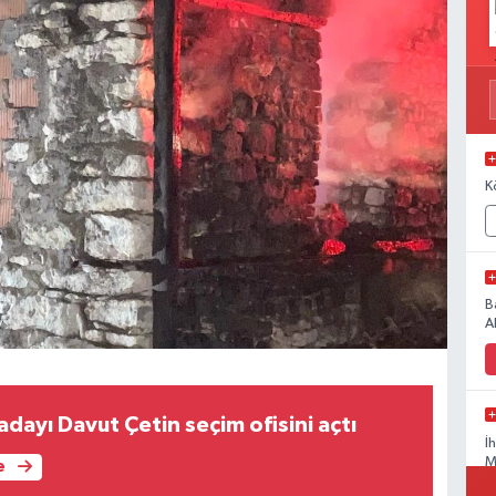
K
B
A
dayı Davut Çetin seçim ofisini açtı
İ
M
e