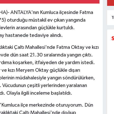
)- ANTALYA'nın Kumluca ilçesinde Fatma
T
75) oturduğu müstakil ev çıkan yangında
Y
levlerin arasından güçlükle kurtuldı.
y hastanede tedaviye alındı.
ıktaki Çaltı Mahallesi'nde Fatma Oktay ve kızı
İ
M
de dün saat 21.30 sıralarında yangın çıktı.
rdıma koşarken, itfaiyeden de yardım istedi.
 ve kızı Meryem Oktay güçlükle dışarı
kiplerinin müdahalesiyle yangın söndürülürken,
T
N
Vücudunun çeşitli yerlerinden yaralanan
 Olayla ilgili inceleme başlatıldı.
, 'Kumluca ilçe merkezinde oturuyorum. Dün
Y
zaklıktaki Çaltı Mahallesi'nde doğup