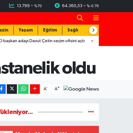
13.799
64.360,53
%
70
%
-0.76
azin
Yaşam
Eğitim
Sağlık
Teknoloji
yı Davut Çetin seçim ofisini açtı
17:29
Hırsızlar trafodaki bakı
stanelik oldu
-
+
A
A
ükleniyor...