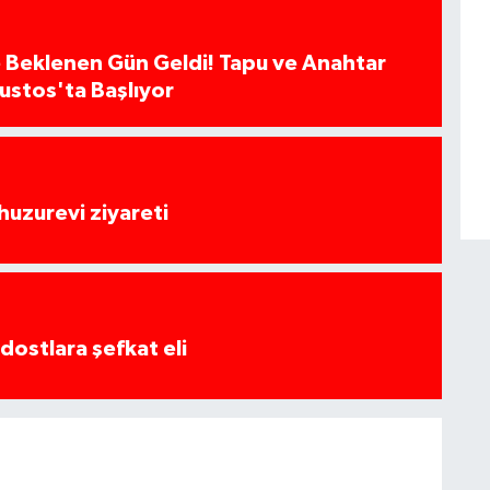
 Beklenen Gün Geldi! Tapu ve Anahtar
ğustos'ta Başlıyor
huzurevi ziyareti
dostlara şefkat eli