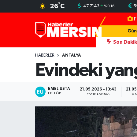
°
26
C
47,7143
5
%
0.16
F
Mersin Nöbetçi Eczaneler
Gün
Mersin Hava Durumu
Son Daki
akalandı
22:35
Otomobil ve hafif ticari araçla çarpışan motos
Mersin Trafik Yoğunluk Haritası
HABERLER
ANTALYA
Evindeki yan
Süper Lig Puan Durumu ve Fikstür
Tüm Manşetler
EMEL USTA
21.05.2026 - 13:43
21.05
EDITÖR
YAYINLANMA
GÜ
Son Dakika Haberleri
Haber Arşivi