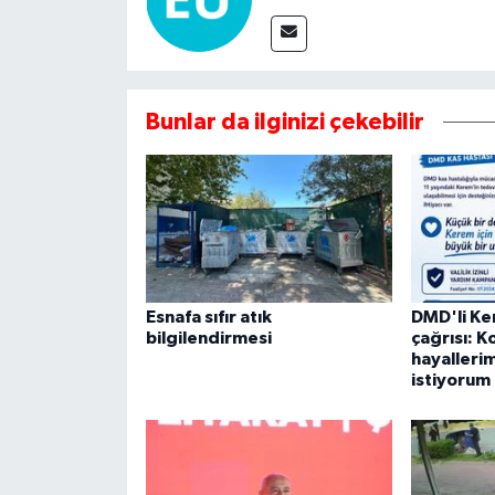
Bunlar da ilginizi çekebilir
Esnafa sıfır atık
DMD'li Ke
bilgilendirmesi
çağrısı: 
hayalleri
istiyorum