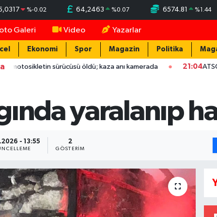
5,0317
64,2463
6574.81
%
-0.02
%
0.07
%
1.44
oto Galeri
Video
Yazarlar
cel
Ekonomi
Spor
Magazin
Politika
Mag
ka
ikletin sürücüsü öldü; kaza anı kamerada
21:04
ATSO başkan ada
gında yaralanıp ha
.2026 - 13:55
2
NCELLEME
GÖSTERIM
Y