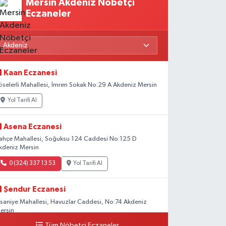
Mersin Akdeniz Nöbetçi
Eczaneler
Kaan Eczanesi
öselerli Mahallesi, İmren Sokak No:29 A Akdeniz Mersin
Yol Tarifi Al
Asena Eczanesi
ahçe Mahallesi, Soğuksu 124 Caddesi No:125 D
kdeniz Mersin
0 (324) 337 13 53
Yol Tarifi Al
Şendur Eczanesi
hsaniye Mahallesi, Havuzlar Caddesi, No:74 Akdeniz
ersin
Tüm Nöbetçi Eczaneler