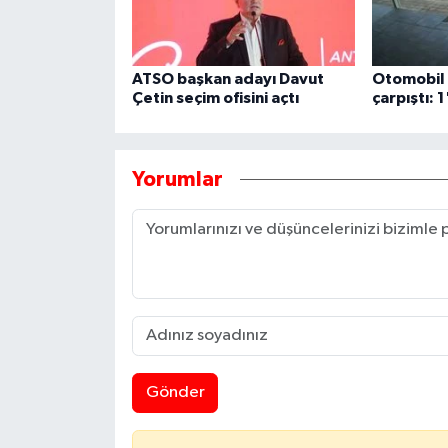
ATSO başkan adayı Davut
Otomobil i
Çetin seçim ofisini açtı
çarpıştı: 1
Yorumlar
Gönder