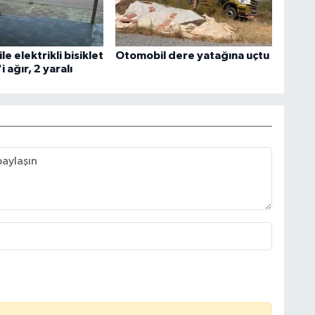
le elektrikli bisiklet
Otomobil dere yatağına uçtu
'i ağır, 2 yaralı