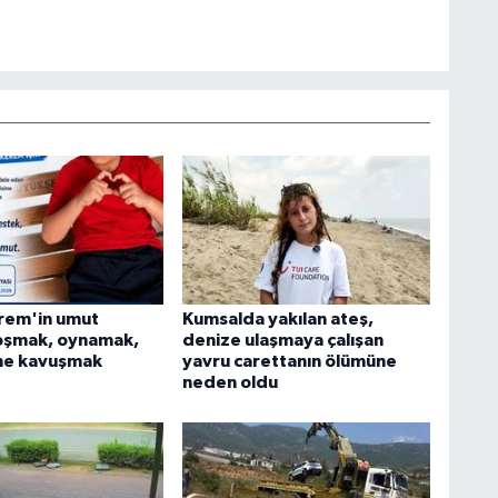
rem'in umut
Kumsalda yakılan ateş,
Koşmak, oynamak,
denize ulaşmaya çalışan
me kavuşmak
yavru carettanın ölümüne
neden oldu