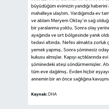
büyüdüğüm evimizin yandığı haberini
mahalleye ulaştım. Vardığımda ev t
ve ablam Meryem Oktay'ın sağ oldu
bir yaralanma yoktu. Sonra olay yerin
ayağında ve sırt bölgesinde yanık ol
tedavi altında. Nefes almakta zorluk
yemek yapmış. Sonra şöminesiz odaya
kukusu almışlar. Kapıyı açtıklarında evi
şöminedeki ateşi söndürmemişler. Ate
tüm eve dağılmış. Evden hiçbir eşyay
annemin bir an önce sağlığına kavuşma
Kaynak:
DHA