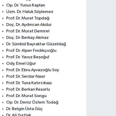
0 (324) 239 32 72
Yol Tarifi Al
Op. Dr. Yunus Kaplan
Uzm. Dr. Haluk Söylemez
Prof. Dr. Murat Topdağ
Doç. Dr. Aydıncan Akdur
Prof. Dr. Murat Demirel
Doç. Dr. Berkay Akmaz
Dr. Sümbül Bayraktar Güzeldağ
Prof. Dr. Alper Fındıkçıoğlu
Prof. Dr. Yavuz Beşoğul
Ody. Emel Uğur
Prof. Dr. Ebru Ayvazoğlu Soy
Prof. Dr. Serdar Nasır
Prof. Dr. Tuna Katırcıbaşı
Prof. Dr. Berkan Reşorlu
Prof. Dr. Murat Songu
Op. Dr. Deniz Özlem Todağ
Dr. Belgin Üsta Güç
Dr. Ali Yurtlak