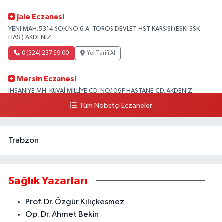
Jale Eczanesi
YENI MAH.5314 SOK.NO:6 A TOROS DEVLET HST KARŞISI (ESKİ SSK
HAS.) AKDENİZ
0 (324) 237 99 00
Yol Tarifi Al
Mersin Eczanesi
İHSANİYE MH. KUVAİ MİLLİYE CD. NO.109F HASTANE CD. AKDENİZ
BELEDİYESİ ARKASI ZİRAAT BANKASI KURUÇEŞME ŞUBESİ KARŞISI
Tüm Nöbetçi Eczaneler
AKDENİZ
0 (324) 337 10 17
Yol Tarifi Al
Trabzon
Sağlık Yazarları
Prof. Dr. Özgür Kılıçkesmez
Op. Dr. Ahmet Bekin