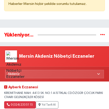
Haberler Mersin hiçbir şekilde sorumlu tutulamaz.
Yükleniyor...
Mersin Akdeniz Nöbetçi Eczaneler
Ayberk Eczanesi
KİREMİTHANE MAH. 4413 SK. NO:1 A İSTİKLAL CD.ÖZGÜR ÇOCUK PARKI
CİVARI GELİNLİKÇİLER KÖŞESİ
0 (324) 233 51 15
Yol Tarifi Al