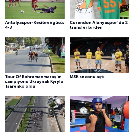
Antalyaspor-Keçiörengücü:
Corendon Alanyaspor'da 2
4-3
transfer birden
Tour Of Kahramanmaraş'ın
MSK sezonu açtı
şampiyonu Ukraynalı Kyrylo
Tsarenko oldu