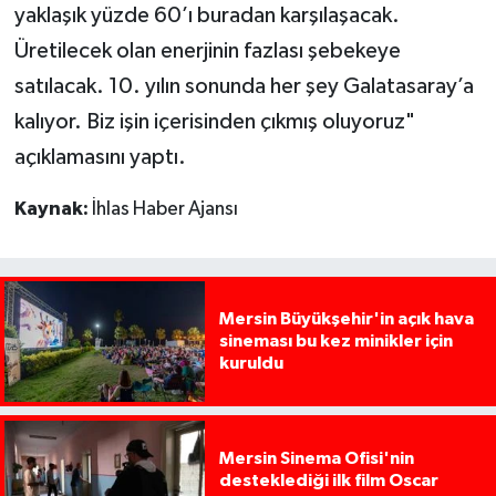
yaklaşık yüzde 60’ı buradan karşılaşacak.
Üretilecek olan enerjinin fazlası şebekeye
satılacak. 10. yılın sonunda her şey Galatasaray’a
kalıyor. Biz işin içerisinden çıkmış oluyoruz"
açıklamasını yaptı.
Kaynak:
İhlas Haber Ajansı
Mersin Büyükşehir'in açık hava
sineması bu kez minikler için
kuruldu
Mersin Sinema Ofisi'nin
desteklediği ilk film Oscar