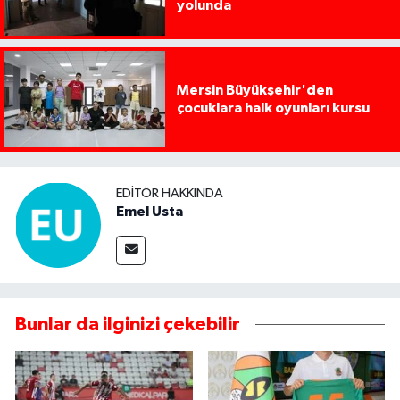
yolunda
Mersin Büyükşehir'den
çocuklara halk oyunları kursu
EDITÖR HAKKINDA
Emel Usta
Bunlar da ilginizi çekebilir