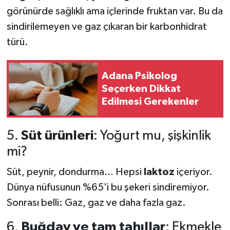
görünürde sağlıklı ama içlerinde fruktan var. Bu da
sindirilemeyen ve gaz çıkaran bir karbonhidrat
türü.
Adana Psikolog
Seçerken Dikkat
Edilmesi Gerekenler
5.
Süt ürünleri
: Yoğurt mu, şişkinlik
mi?
Süt, peynir, dondurma… Hepsi
laktoz
içeriyor.
Dünya nüfusunun %65'i bu şekeri sindiremiyor.
Sonrası belli: Gaz, gaz ve daha fazla gaz.
6.
Buğday ve tam tahıllar
: Ekmekle