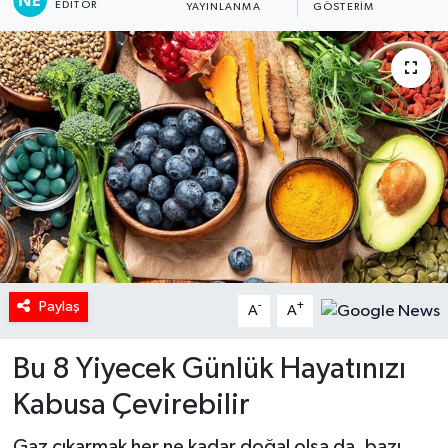
EDITÖR
YAYINLANMA
GÖSTERIM
Paylaş
-
+
A
A
Bu 8 Yiyecek Günlük Hayatınızı
Kabusa Çevirebilir
Gaz çıkarmak her ne kadar doğal olsa da, bazı