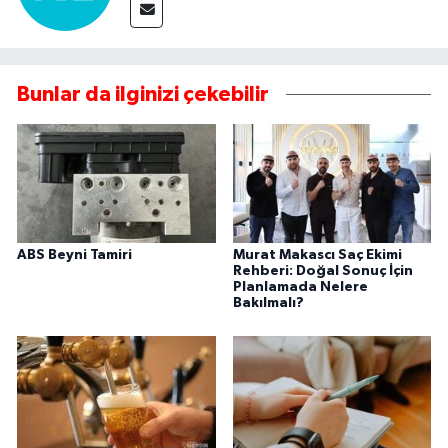
Bunlar da ilginizi çekebilir
ABS Beyni Tamiri
Murat Makascı Saç Ekimi
Rehberi: Doğal Sonuç İçin
Planlamada Nelere
Bakılmalı?