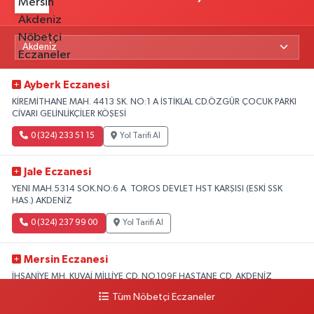
Ayberk Eczanesi
KİREMİTHANE MAH. 4413 SK. NO:1 A İSTİKLAL CD.ÖZGÜR ÇOCUK PARKI
CİVARI GELİNLİKÇİLER KÖŞESİ
0 (324) 233 51 15
Yol Tarifi Al
Jale Eczanesi
YENI MAH.5314 SOK.NO:6 A TOROS DEVLET HST KARŞISI (ESKİ SSK
HAS.) AKDENİZ
0 (324) 237 99 00
Yol Tarifi Al
Mersin Eczanesi
İHSANİYE MH. KUVAİ MİLLİYE CD. NO.109F HASTANE CD. AKDENİZ
BELEDİYESİ ARKASI ZİRAAT BANKASI KURUÇEŞME ŞUBESİ KARŞISI
Tüm Nöbetçi Eczaneler
AKDENİZ