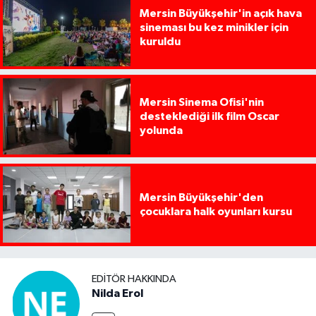
Mersin Büyükşehir'in açık hava
sineması bu kez minikler için
kuruldu
Mersin Sinema Ofisi'nin
desteklediği ilk film Oscar
yolunda
Mersin Büyükşehir'den
çocuklara halk oyunları kursu
EDITÖR HAKKINDA
Nilda Erol