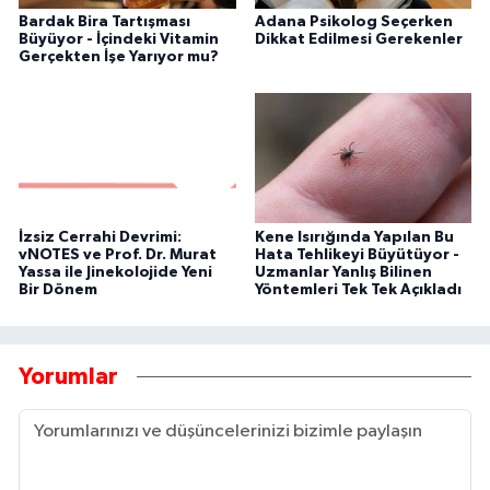
Bardak Bira Tartışması
Adana Psikolog Seçerken
Büyüyor - İçindeki Vitamin
Dikkat Edilmesi Gerekenler
Gerçekten İşe Yarıyor mu?
İzsiz Cerrahi Devrimi:
Kene Isırığında Yapılan Bu
vNOTES ve Prof. Dr. Murat
Hata Tehlikeyi Büyütüyor -
Yassa ile Jinekolojide Yeni
Uzmanlar Yanlış Bilinen
Bir Dönem
Yöntemleri Tek Tek Açıkladı
Yorumlar