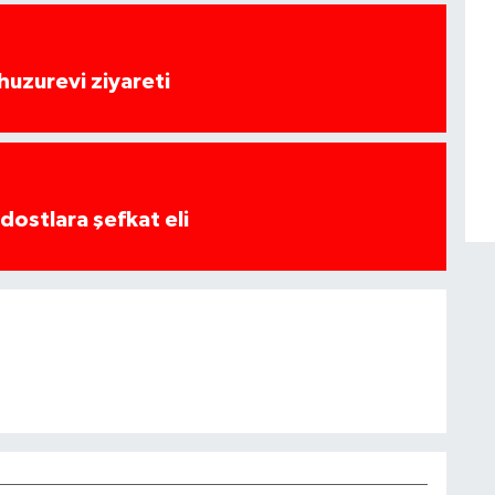
huzurevi ziyareti
dostlara şefkat eli