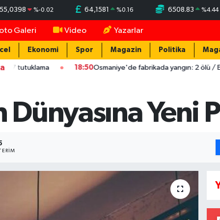
55,0398
64,1581
6508.83
%
-0.02
%
0.16
%
4.44
oto Galeri
Video
Yazarlar
cel
Ekonomi
Spor
Magazin
Politika
Mag
ka
klama
18:50
Osmaniye'de fabrikada yangın: 2 ölü / Ek fotoğraf
Dünyasına Yeni P
5
TERIM
Y