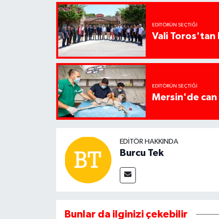
EDITÖRÜN SEÇTIĞI
Vali Toros'tan 
EDITÖRÜN SEÇTIĞI
Mersin'de can 
EDITÖR HAKKINDA
Burcu Tek
Bunlar da ilginizi çekebilir