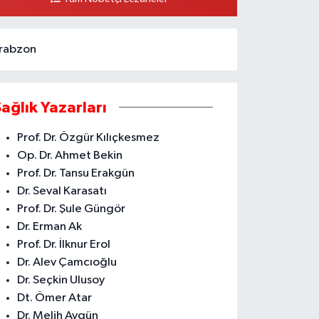
0 (324) 231 58 80
Yol Tarifi Al
rabzon
Sağlık Yazarları
Prof. Dr. Özgür Kılıçkesmez
Op. Dr. Ahmet Bekin
Prof. Dr. Tansu Erakgün
Dr. Seval Karasatı
Prof. Dr. Şule Güngör
Dr. Erman Ak
Prof. Dr. İlknur Erol
Dr. Alev Çamcıoğlu
Dr. Seçkin Ulusoy
Dt. Ömer Atar
Dr. Melih Aygün