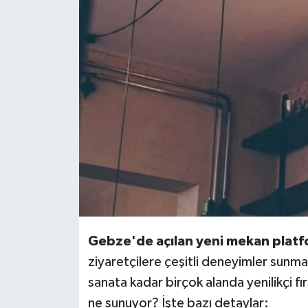
Gebze'de açılan yeni mekan plat
ziyaretçilere çeşitli deneyimler sunm
sanata kadar birçok alanda yenilikçi f
ne sunuyor? İşte bazı detaylar: