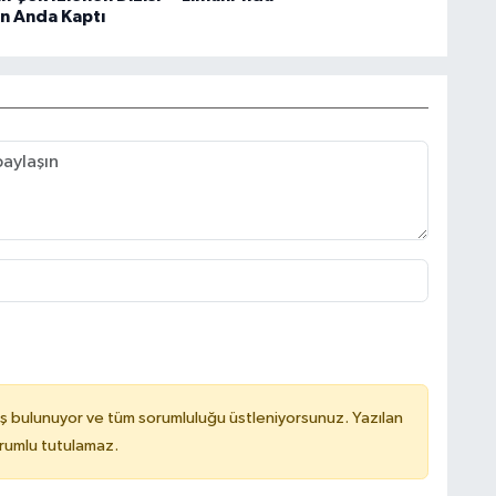
on Anda Kaptı
ş bulunuyor ve tüm sorumluluğu üstleniyorsunuz. Yazılan
orumlu tutulamaz.