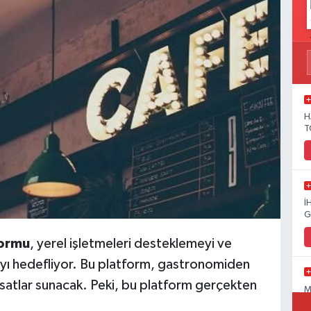
H
T
İ
G
formu
, yerel işletmeleri desteklemeyi ve
ayı hedefliyor. Bu platform, gastronomiden
ırsatlar sunacak. Peki, bu platform gerçekten
M
C