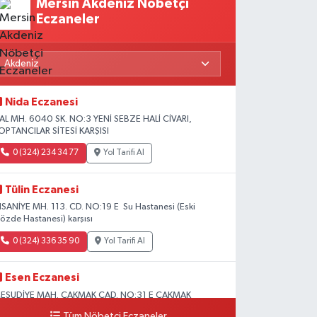
Mersin Akdeniz Nöbetçi
Eczaneler
Nida Eczanesi
AL MH. 6040 SK. NO:3 YENİ SEBZE HALİ CİVARI,
OPTANCILAR SİTESİ KARŞISI
0 (324) 234 34 77
Yol Tarifi Al
Tülin Eczanesi
HSANİYE MH. 113. CD. NO:19 E Su Hastanesi (Eski
özde Hastanesi) karşısı
0 (324) 336 35 90
Yol Tarifi Al
Esen Eczanesi
ESUDİYE MAH. ÇAKMAK CAD. NO:31 E ÇAKMAK
ADDESİ BAĞ KUR KARŞISI AKDENİZ
Tüm Nöbetçi Eczaneler