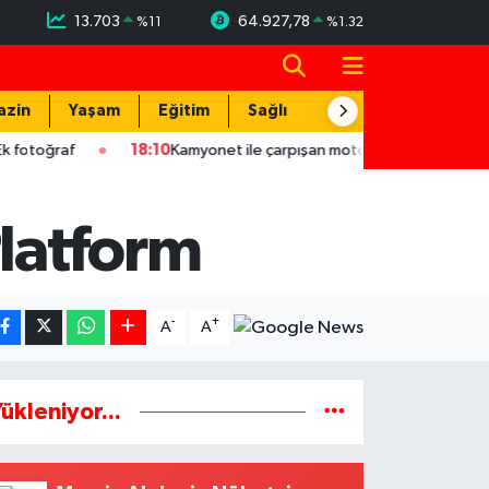
13.703
64.927,78
%
11
%
1.32
azin
Yaşam
Eğitim
Sağlık
Teknoloji
18:10
Kamyonet ile çarpışan motosikletin sürücüsü yaralandı
latform
-
+
A
A
ükleniyor...