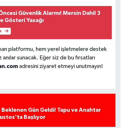
Öncesi Güvenlik Alarmı! Mersin Dahil 3
ve Gösteri Yasağı
e
an platformu, hem yerel işletmelere destek
anılar sunacak. Eğer siz de bu fırsatları
an.com
adresini ziyaret etmeyi unutmayın!
 Beklenen Gün Geldi! Tapu ve Anahtar
ğustos'ta Başlıyor