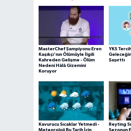
MasterChef Şampiyonu Eren
YKS Tercih
Kaşıkçı'nın Ölümüyle İlgili
Geleceğin 
Kahreden Gelişme - Ölüm
Şaşırttı
Nedeni Hâlâ Gizemini
Koruyor
Kavurucu Sıcaklar Yetmedi -
Reyting Sı
Meteoroloji Bu Tarih İçin
Sezonun E