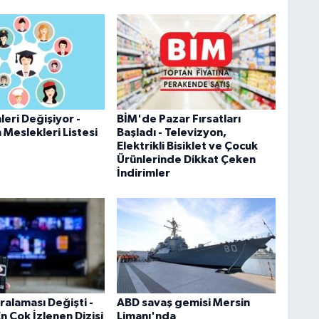
leri Değişiyor -
BİM'de Pazar Fırsatları
Meslekleri Listesi
Başladı - Televizyon,
Elektrikli Bisiklet ve Çocuk
Ürünlerinde Dikkat Çeken
İndirimler
ralaması Değişti -
ABD savaş gemisi Mersin
n Çok İzlenen Dizisi
Limanı'nda