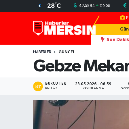
°
28
C
47,5894
%
0.08
F
Mersin Nöbetçi Eczaneler
Gün
Mersin Hava Durumu
Son Daki
şaretliyor
22:46
Antalya'da fuhşa aracılık operasyonu: 7 tutu
Mersin Trafik Yoğunluk Haritası
HABERLER
GÜNCEL
Gebze Mekan 
Süper Lig Puan Durumu ve Fikstür
Tüm Manşetler
BURCU TEK
23.05.2026 - 06:59
EDITÖR
YAYINLANMA
GÖS
Son Dakika Haberleri
Haber Arşivi