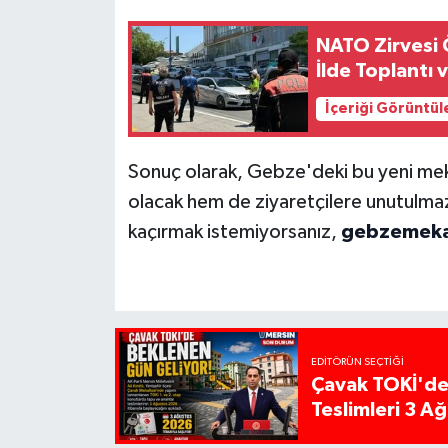
NATO Zirvesi 
İlde Toplantı 
İçeriği Görüntül
Sonuç olarak, Gebze'deki bu yeni mek
olacak hem de ziyaretçilere unutulmaz 
kaçırmak istemiyorsanız,
gebzemek
EDITÖRÜN SEÇTIĞI
Çavak TOKİ'de
Teslimleri 3 A