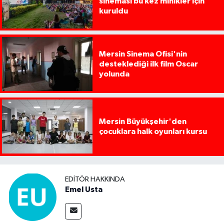
sineması bu kez minikler için
kuruldu
Mersin Sinema Ofisi'nin
desteklediği ilk film Oscar
yolunda
Mersin Büyükşehir'den
çocuklara halk oyunları kursu
EDITÖR HAKKINDA
Emel Usta