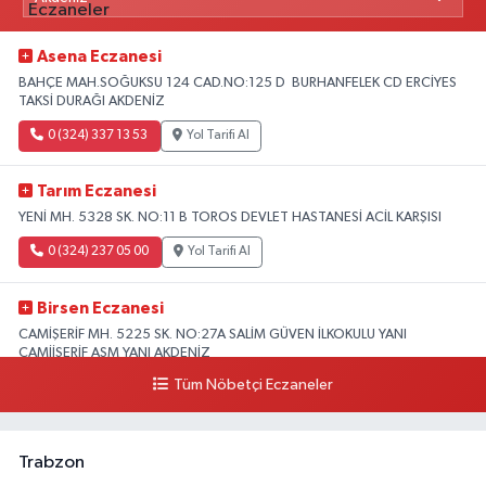
Asena Eczanesi
BAHÇE MAH.SOĞUKSU 124 CAD.NO:125 D BURHANFELEK CD ERCİYES
TAKSİ DURAĞI AKDENİZ
0 (324) 337 13 53
Yol Tarifi Al
Tarım Eczanesi
YENİ MH. 5328 SK. NO:11 B TOROS DEVLET HASTANESİ ACİL KARŞISI
0 (324) 237 05 00
Yol Tarifi Al
Birsen Eczanesi
CAMİŞERİF MH. 5225 SK. NO:27A SALİM GÜVEN İLKOKULU YANI
CAMİİŞERİF ASM YANI AKDENİZ
Tüm Nöbetçi Eczaneler
0 (324) 237 41 15
Yol Tarifi Al
Trabzon