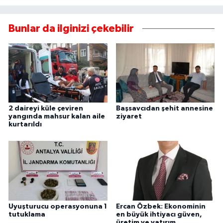
Bunlar da ilginizi çekebilir
2 daireyi küle çeviren
Başsavcıdan şehit annesine
yangında mahsur kalan aile
ziyaret
kurtarıldı
Uyuşturucu operasyonuna 1
Ercan Özbek: Ekonominin
tutuklama
en büyük ihtiyacı güven,
üretim ve yatırım