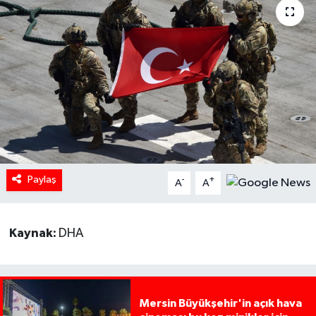
Paylaş
-
+
A
A
Kaynak:
DHA
Mersin Büyükşehir'in açık hava