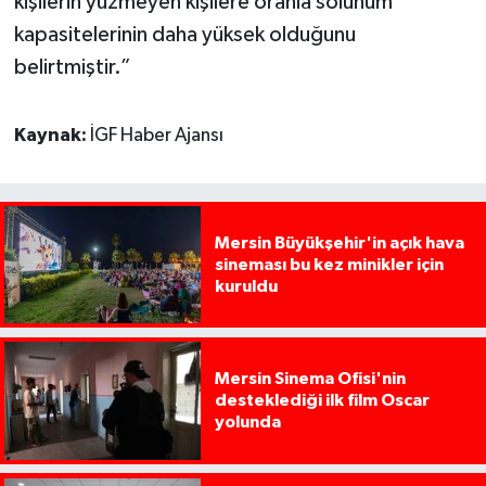
kişilerin yüzmeyen kişilere oranla solunum
kapasitelerinin daha yüksek olduğunu
belirtmiştir.”
Kaynak:
İGF Haber Ajansı
Mersin Büyükşehir'in açık hava
sineması bu kez minikler için
kuruldu
Mersin Sinema Ofisi'nin
desteklediği ilk film Oscar
yolunda