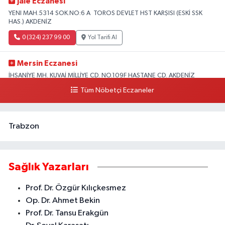
Jale Eczanesi
YENI MAH.5314 SOK.NO:6 A TOROS DEVLET HST KARŞISI (ESKİ SSK
HAS.) AKDENİZ
0 (324) 237 99 00
Yol Tarifi Al
Mersin Eczanesi
İHSANİYE MH. KUVAİ MİLLİYE CD. NO.109F HASTANE CD. AKDENİZ
BELEDİYESİ ARKASI ZİRAAT BANKASI KURUÇEŞME ŞUBESİ KARŞISI
Tüm Nöbetçi Eczaneler
AKDENİZ
0 (324) 337 10 17
Yol Tarifi Al
Trabzon
Sağlık Yazarları
Prof. Dr. Özgür Kılıçkesmez
Op. Dr. Ahmet Bekin
Prof. Dr. Tansu Erakgün