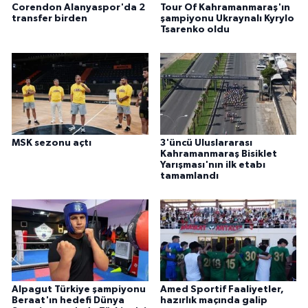
Corendon Alanyaspor'da 2
Tour Of Kahramanmaraş'ın
transfer birden
şampiyonu Ukraynalı Kyrylo
Tsarenko oldu
MSK sezonu açtı
3'üncü Uluslararası
Kahramanmaraş Bisiklet
Yarışması'nın ilk etabı
tamamlandı
Alpagut Türkiye şampiyonu
Amed Sportif Faaliyetler,
Beraat'ın hedefi Dünya
hazırlık maçında galip