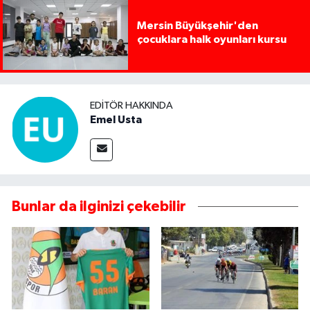
Mersin Büyükşehir'den
çocuklara halk oyunları kursu
EDITÖR HAKKINDA
Emel Usta
Bunlar da ilginizi çekebilir