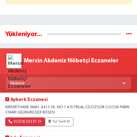
Yükleniyor...
Mersin Akdeniz Nöbetçi Eczaneler
Ayberk Eczanesi
KİREMİTHANE MAH. 4413 SK. NO:1 A İSTİKLAL CD.ÖZGÜR ÇOCUK PARKI
CİVARI GELİNLİKÇİLER KÖŞESİ
0 (324) 233 51 15
Yol Tarifi Al