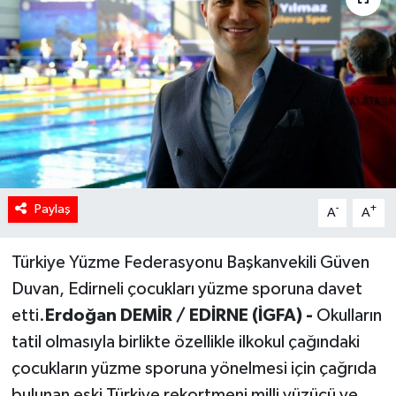
Paylaş
-
+
A
A
Türkiye Yüzme Federasyonu Başkanvekili Güven
Duvan, Edirneli çocukları yüzme sporuna davet
etti.
Erdoğan DEMİR / EDİRNE (İGFA) -
Okulların
tatil olmasıyla birlikte özellikle ilkokul çağındaki
çocukların yüzme sporuna yönelmesi için çağrıda
bulunan eski Türkiye rekortmeni milli yüzücü ve