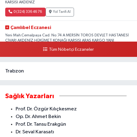
KARŞISI AKDENİZ
0 (324) 336 46 76
Yol Tarifi Al
Çamlıbel Eczanesi
Yeni Mah.Cemalpaşa Cad. No:74 A MERSİN TOROS DEVLET HASTANESİ
CİVARI AKDENİZ HÜKÜMET KONAĞI KARŞISI ARAS KARGO YANI
Tüm Nöbetçi Eczaneler
0 (324) 237 37 99
Yol Tarifi Al
Trabzon
Sağlık Yazarları
Prof. Dr. Özgür Kılıçkesmez
Op. Dr. Ahmet Bekin
Prof. Dr. Tansu Erakgün
Dr. Seval Karasatı