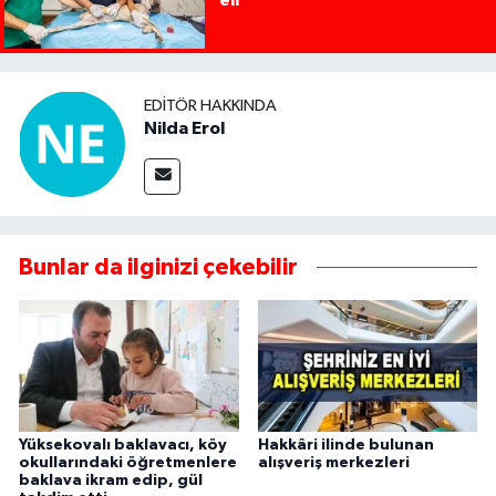
EDITÖR HAKKINDA
Nilda Erol
Bunlar da ilginizi çekebilir
Yüksekovalı baklavacı, köy
Hakkâri ilinde bulunan
okullarındaki öğretmenlere
alışveriş merkezleri
baklava ikram edip, gül