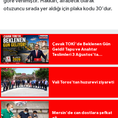
göre verilmiştir. Hakkari, alfabetik olarak
otuzuncu sırada yer aldığı için plaka kodu 30'dur.
Çavak TOKİ'de Beklenen Gün
Geldi! Tapu ve Anahtar
Teslimleri 3 Ağustos'ta
Başlıyor
Vali Toros'tan huzurevi ziyareti
Mersin'de can dostlara şefkat
eli