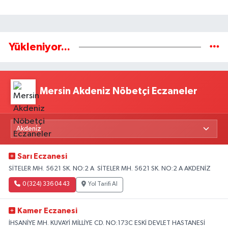
Yükleniyor...
Mersin Akdeniz Nöbetçi Eczaneler
Sarı Eczanesi
SİTELER MH. 5621 SK. NO:2 A SİTELER MH. 5621 SK. NO:2 A AKDENİZ
0 (324) 336 04 43
Yol Tarifi Al
Kamer Eczanesi
İHSANİYE MH. KUVAYİ MİLLİYE CD. NO:173C ESKİ DEVLET HASTANESİ