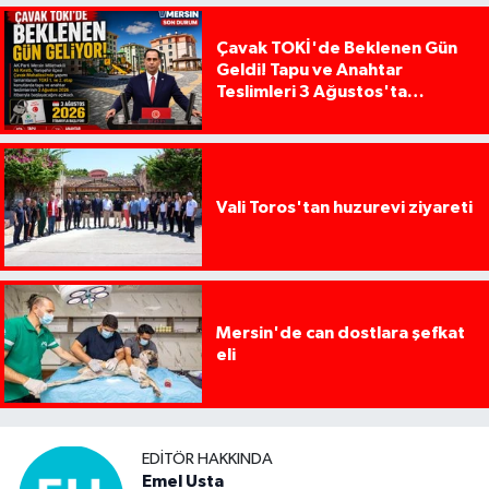
Çavak TOKİ'de Beklenen Gün
Geldi! Tapu ve Anahtar
Teslimleri 3 Ağustos'ta
Başlıyor
Vali Toros'tan huzurevi ziyareti
Mersin'de can dostlara şefkat
eli
EDITÖR HAKKINDA
Emel Usta