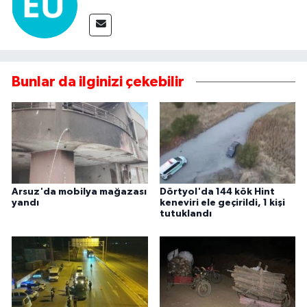
Bunlar da ilginizi çekebilir
Arsuz'da mobilya mağazası
Dörtyol'da 144 kök Hint
yandı
keneviri ele geçirildi, 1 kişi
tutuklandı