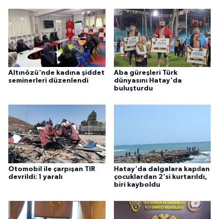
Altınözü'nde kadına şiddet
Aba güreşleri Türk
seminerleri düzenlendi
dünyasını Hatay'da
buluşturdu
Otomobil ile çarpışan TIR
Hatay'da dalgalara kapılan
devrildi: 1 yaralı
çocuklardan 2'si kurtarıldı,
biri kayboldu