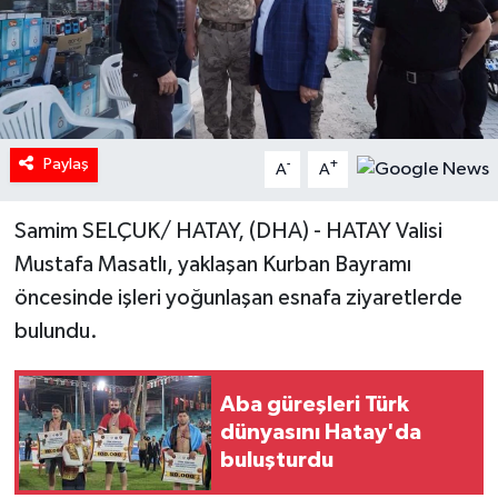
Paylaş
-
+
A
A
Samim SELÇUK/ HATAY, (DHA) - HATAY Valisi
Mustafa Masatlı, yaklaşan Kurban Bayramı
öncesinde işleri yoğunlaşan esnafa ziyaretlerde
bulundu.
Aba güreşleri Türk
dünyasını Hatay'da
buluşturdu