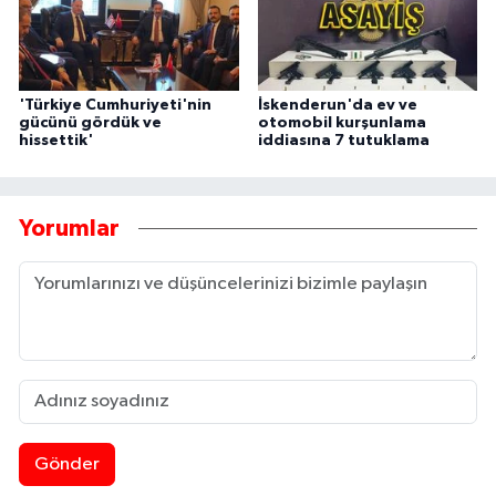
'Türkiye Cumhuriyeti'nin
İskenderun'da ev ve
gücünü gördük ve
otomobil kurşunlama
hissettik'
iddiasına 7 tutuklama
Yorumlar
Gönder