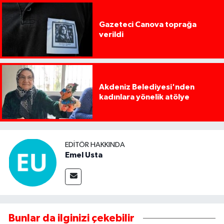
Gazeteci Canova toprağa
verildi
Akdeniz Belediyesi'nden
kadınlara yönelik atölye
EDITÖR HAKKINDA
Emel Usta
Bunlar da ilginizi çekebilir