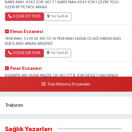
BARIŞ MAH. 4543 SOK. NO:7 1 BARIŞ MAH.4543 SOK.1.ÇEVRE YOLU
ÜZERİ BP PETROL ARKASI
0 (324) 237 70 55
Yol Tarifi Al
Elmas Eczanesi
YENİ MAH. 5334 SK. NO:10 1A YENİ MAH.SAĞLIK OCAĞI KARŞISI BAĞ
KUR İL MÜD ARKASI AKDENİZ
0 (324) 238 10 04
Yol Tarifi Al
Pınar Eczanesi
İHSANİYE MH. KUVAİ MİLLİYE CD. NO:177 B ESKİ DEVLET HASTANESİ
KARŞISI HASTANE CADDESİ ÜZERİ
Tüm Nöbetçi Eczaneler
0 (324) 357 58 57
Yol Tarifi Al
Trabzon
Sağlık Yazarları