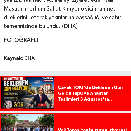
yalnız bırakmadı. Acılı aileyi ziyaret eden Vali
Masatlı, merhum Şahut Kimyonok için rahmet
dileklerini ileterek yakınlarına başsağlığı ve sabır
temennisinde bulundu. (DHA)
FOTOĞRAFLI
Kaynak:
DHA
Çavak TOKİ'de Beklenen Gün
Geldi! Tapu ve Anahtar
Teslimleri 3 Ağustos'ta
Başlıyor
Vali Toros'tan huzurevi ziyareti