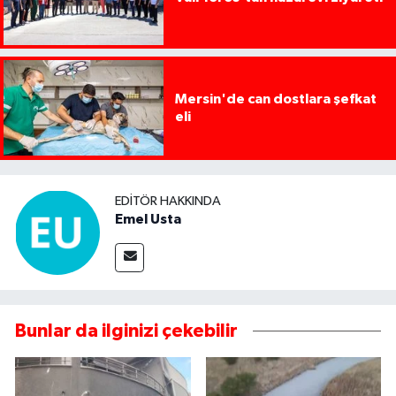
Mersin'de can dostlara şefkat
eli
EDITÖR HAKKINDA
Emel Usta
Bunlar da ilginizi çekebilir