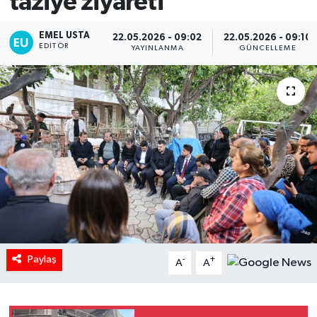
taziye ziyareti
EMEL USTA
22.05.2026 - 09:02
22.05.2026 - 09:10
EDITÖR
YAYINLANMA
GÜNCELLEME
Paylaş
-
+
A
A