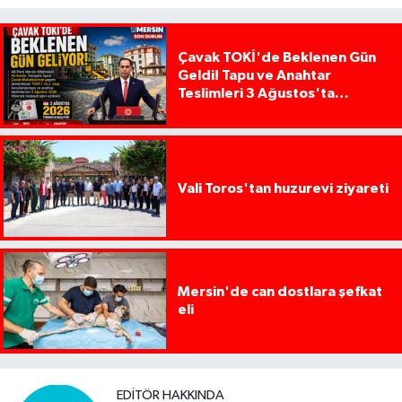
Çavak TOKİ'de Beklenen Gün
Geldi! Tapu ve Anahtar
Teslimleri 3 Ağustos'ta
Başlıyor
Vali Toros'tan huzurevi ziyareti
Mersin'de can dostlara şefkat
eli
EDITÖR HAKKINDA