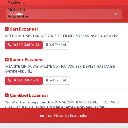
Sarı Eczanesi
SİTELER MH. 5621 SK. NO:2 A SİTELER MH. 5621 SK. NO:2 A AKDENİZ
0 (324) 336 04 43
Yol Tarifi Al
Kamer Eczanesi
İHSANİYE MH. KUVAYİ MİLLİYE CD. NO:173C ESKİ DEVLET HASTANESİ
KARŞISI AKDENİZ
0 (324) 336 46 76
Yol Tarifi Al
Çamlıbel Eczanesi
Yeni Mah.Cemalpaşa Cad. No:74 A MERSİN TOROS DEVLET HASTANESİ
CİVARI AKDENİZ HÜKÜMET KONAĞI KARŞISI ARAS KARGO YANI
Tüm Nöbetçi Eczaneler
0 (324) 237 37 99
Yol Tarifi Al