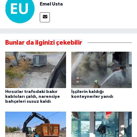
Emel Usta
Bunlar da ilginizi çekebilir
Hırsızlar trafodaki bakır
İşçilerin kaldığı
kabloları çaldı, narenciye
konteynerler yandı
bahçeleri susuz kaldı