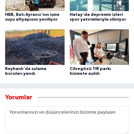
HBB, Batı Ayrancı'nın içme
Hatay'da depremin izleri
suyu altyapısını yeniliyor
spor yatırımlarıyla siliniyor
Reyhanlı'da sulama
Cilvegözü TIR parkı
boruları yandı
hizmete açıldı
Yorumlar