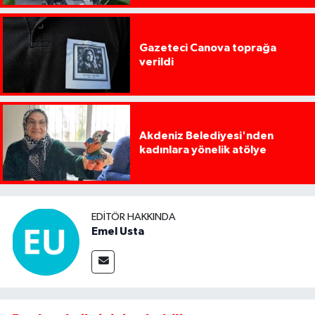
Gazeteci Canova toprağa
verildi
Akdeniz Belediyesi'nden
kadınlara yönelik atölye
EDITÖR HAKKINDA
Emel Usta