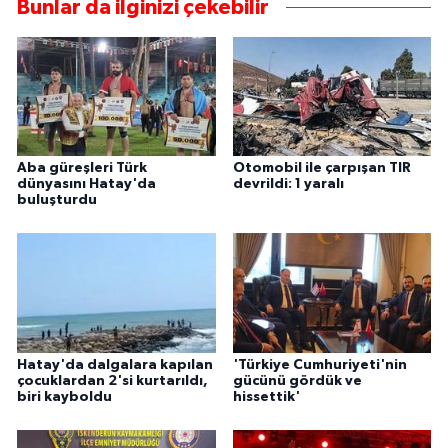
Bunlar da ilginizi çekebilir
Aba güreşleri Türk
Otomobil ile çarpışan TIR
dünyasını Hatay'da
devrildi: 1 yaralı
buluşturdu
Hatay'da dalgalara kapılan
'Türkiye Cumhuriyeti'nin
çocuklardan 2'si kurtarıldı,
gücünü gördük ve
biri kayboldu
hissettik'