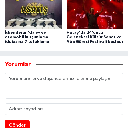
İskenderun'da ev ve
Hatay'da 24'üncü
otomobil kurşunlama
Geleneksel Kültür Sanat ve
iddiasına 7 tutuklama
Aba Güreşi Festivali başladı
Yorumlar
Gönder