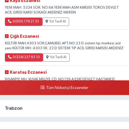
Kaya Eczanesi
YENI MAH. 5334 SOK. NO:6A YENİ MAH.ASM KARŞISI TOROS DEVLET
ACİL GİRİŞİ KARŞI SOKAĞI AKDENİZ MERSİN
0 (501) 179 21 33
Yol Tarifi Al
Çığlı Eczanesi
KÜLTÜR MAH.4303 SOK.ÇAMLIBEL APT.NO:23 D sistem tıp merkezi acil
yanı KÜLTÜR MH. 4303 SK. 23 D SİSTEM TIP ACİL GİRİŞİ KARŞISI AKDENİZ
0 (324) 237 93 10
Yol Tarifi Al
Karataş Eczanesi
İHSANİYE MH. KUVAİ MİLLİYE CD. NO.159 A ESKİ DEVLET HASTANESİ
KARŞISI AKDENİZ
Tüm Nöbetçi Eczaneler
0 (324) 336 19 52
Yol Tarifi Al
Trabzon