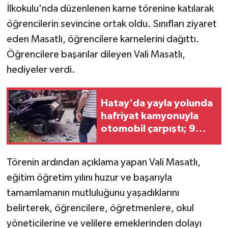
İlkokulu'nda düzenlenen karne törenine katılarak
öğrencilerin sevincine ortak oldu. Sınıfları ziyaret
eden Masatlı, öğrencilere karnelerini dağıttı.
Öğrencilere başarılar dileyen Vali Masatlı,
hediyeler verdi.
Hatay'da yayla yolunda
hafriyat kamyonuyla
otomobil çarpıştı; 9
yaralı
Törenin ardından açıklama yapan Vali Masatlı,
eğitim öğretim yılını huzur ve başarıyla
tamamlamanın mutluluğunu yaşadıklarını
belirterek, öğrencilere, öğretmenlere, okul
yöneticilerine ve velilere emeklerinden dolayı