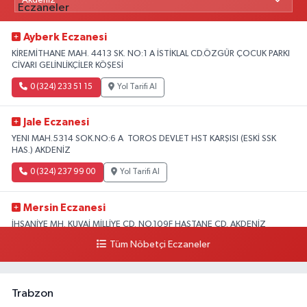
Ayberk Eczanesi
KİREMİTHANE MAH. 4413 SK. NO:1 A İSTİKLAL CD.ÖZGÜR ÇOCUK PARKI
CİVARI GELİNLİKÇİLER KÖŞESİ
0 (324) 233 51 15
Yol Tarifi Al
Jale Eczanesi
YENI MAH.5314 SOK.NO:6 A TOROS DEVLET HST KARŞISI (ESKİ SSK
HAS.) AKDENİZ
0 (324) 237 99 00
Yol Tarifi Al
Mersin Eczanesi
İHSANİYE MH. KUVAİ MİLLİYE CD. NO.109F HASTANE CD. AKDENİZ
BELEDİYESİ ARKASI ZİRAAT BANKASI KURUÇEŞME ŞUBESİ KARŞISI
Tüm Nöbetçi Eczaneler
AKDENİZ
0 (324) 337 10 17
Yol Tarifi Al
Trabzon