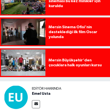
sineması bu kez minikler için
kuruldu
Mersin Sinema Ofisi'nin
desteklediği ilk film Oscar
yolunda
Mersin Büyükşehir'den
çocuklara halk oyunları kursu
EDITÖR HAKKINDA
Emel Usta