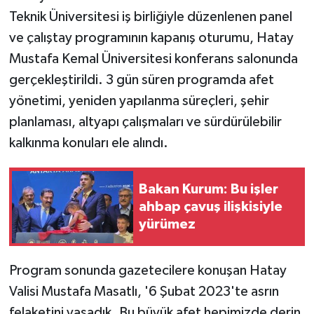
Teknik Üniversitesi iş birliğiyle düzenlenen panel
ve çalıştay programının kapanış oturumu, Hatay
Mustafa Kemal Üniversitesi konferans salonunda
gerçekleştirildi. 3 gün süren programda afet
yönetimi, yeniden yapılanma süreçleri, şehir
planlaması, altyapı çalışmaları ve sürdürülebilir
kalkınma konuları ele alındı.
Bakan Kurum: Bu işler
ahbap çavuş ilişkisiyle
yürümez
Program sonunda gazetecilere konuşan Hatay
Valisi Mustafa Masatlı, '6 Şubat 2023'te asrın
felaketini yaşadık. Bu büyük afet hepimizde derin