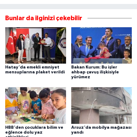
Bunlar da ilginizi çekebilir
Hatay'da emekli emniyet
Bakan Kurum: Bu işler
mensuplarına plaket verildi
ahbap çavuş ilişkisiyle
yürümez
HBB'den çocuklara bilim ve
Arsuz'da mobilya mağazası
eğlence dolu yaz
yandı