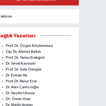
0 (324) 231 58 80
Yol Tarifi Al
rabzon
Sağlık Yazarları
Prof. Dr. Özgür Kılıçkesmez
Op. Dr. Ahmet Bekin
Prof. Dr. Tansu Erakgün
Dr. Seval Karasatı
Prof. Dr. Şule Güngör
Dr. Erman Ak
Prof. Dr. İlknur Erol
Dr. Alev Çamcıoğlu
Dr. Seçkin Ulusoy
Dt. Ömer Atar
Dr. Melih Aygün