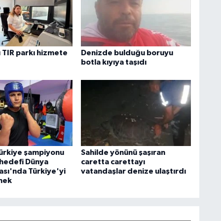
 TIR parkı hizmete
Denizde bulduğu boruyu
botla kıyıya taşıdı
ürkiye şampiyonu
Sahilde yönünü şaşıran
 hedefi Dünya
caretta carettayı
sı'nda Türkiye'yi
vatandaşlar denize ulaştırdı
mek