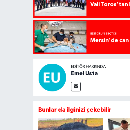
Vali Toros'tan 
EDITÖRÜN SEÇTIĞI
Mersin'de can 
EDITÖR HAKKINDA
Emel Usta
Bunlar da ilginizi çekebilir