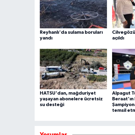
Reyhanlı'da sulama boruları
Cilvegözü
yandı
açıldı
HATSU'dan, mağduriyet
Alpagut T
yaşayan abonelere ücretsiz
Beraat'ın
su desteği
Şampiyona
temsil et
Yorumlar