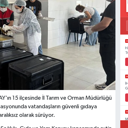
H
T
İ
G
ın 15 ilçesinde İl Tarım ve Orman Müdürlüğü
syonunda vatandaşların güvenli gıdaya
aralıksız olarak sürüyor.
M
C