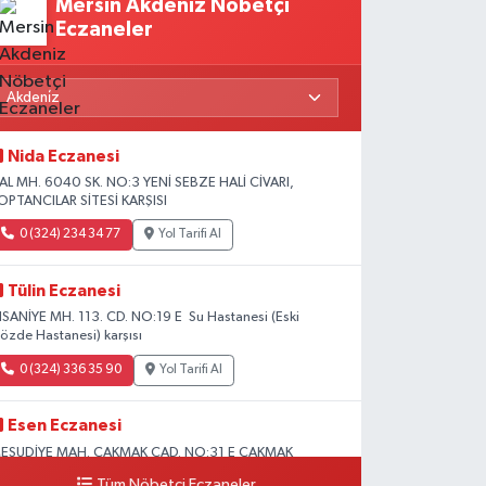
Mersin Akdeniz Nöbetçi
Eczaneler
Nida Eczanesi
AL MH. 6040 SK. NO:3 YENİ SEBZE HALİ CİVARI,
OPTANCILAR SİTESİ KARŞISI
0 (324) 234 34 77
Yol Tarifi Al
Tülin Eczanesi
HSANİYE MH. 113. CD. NO:19 E Su Hastanesi (Eski
özde Hastanesi) karşısı
0 (324) 336 35 90
Yol Tarifi Al
Esen Eczanesi
ESUDİYE MAH. ÇAKMAK CAD. NO:31 E ÇAKMAK
ADDESİ BAĞ KUR KARŞISI AKDENİZ
Tüm Nöbetçi Eczaneler