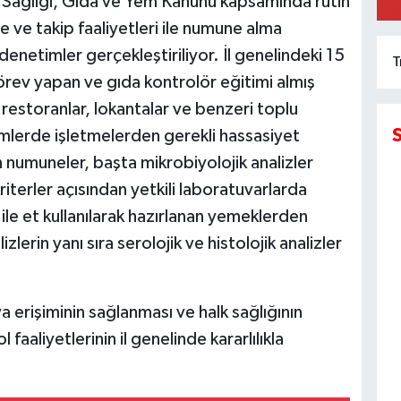
ki Sağlığı, Gıda ve Yem Kanunu kapsamında rutin
e ve takip faaliyetleri ile numune alma
denetimler gerçekleştiriliyor. İl genelindeki 15
T
ev yapan ve gıda kontrolör eğitimi almış
restoranlar, lokantalar ve benzeri toplu
mlerde işletmelerden gerekli hassasiyet
n numuneler, başta mikrobiyolojik analizler
riterler açısından yetkili laboratuvarlarda
i ile et kullanılarak hazırlanan yemeklerden
lerin yanı sıra serolojik ve histolojik analizler
ya erişiminin sağlanması ve halk sağlığının
aaliyetlerinin il genelinde kararlılıkla