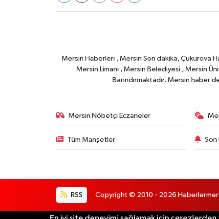
Mersin Haberleri , Mersin Son dakika, Çukurova Habe
Mersin Limanı , Mersin Belediyesi , Mersin Ünive
Barındırmaktadır. Mersin haber deta
Mersin Nöbetçi Eczaneler
Mer
Tüm Manşetler
Son 
RSS
Copyright © 2010 - 2026 Haberlermersin.
En iyi site deneyimi sağlamak için çerezlerden f