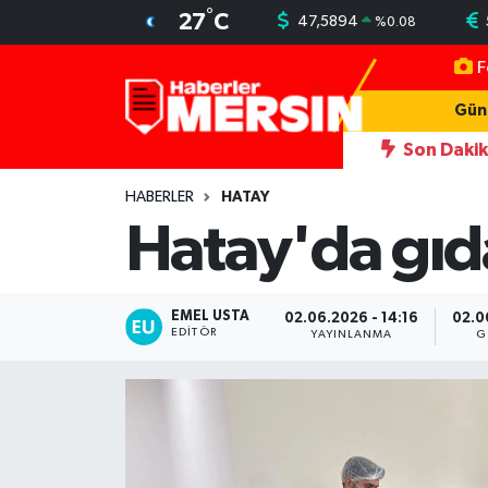
°
27
C
47,5894
%
0.08
F
Mersin Nöbetçi Eczaneler
Gün
Mersin Hava Durumu
Son Daki
İşaretliyor
22:46
Antalya'da fuhşa aracılık operasyonu: 7 tut
Mersin Trafik Yoğunluk Haritası
HABERLER
HATAY
Hatay'da gıda
Süper Lig Puan Durumu ve Fikstür
Tüm Manşetler
EMEL USTA
02.06.2026 - 14:16
02.0
EDITÖR
YAYINLANMA
G
Son Dakika Haberleri
Haber Arşivi