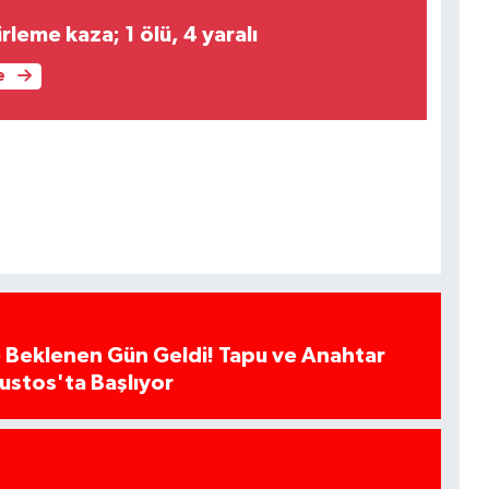
rleme kaza; 1 ölü, 4 yaralı
e
 Beklenen Gün Geldi! Tapu ve Anahtar
ğustos'ta Başlıyor