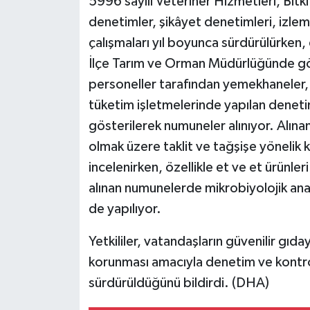
5996 sayılı Veteriner Hizmetleri, Bit
denetimler, şikâyet denetimleri, izlem
çalışmaları yıl boyunca sürdürülürken, 
İlçe Tarım ve Orman Müdürlüğünde gör
personeller tarafından yemekhaneler, 
tüketim işletmelerinde yapılan deneti
gösterilerek numuneler alınıyor. Alına
olmak üzere taklit ve tağşişe yönelik k
incelenirken, özellikle et ve et ürünler
alınan numunelerde mikrobiyolojik analiz
de yapılıyor.
Yetkililer, vatandaşların güvenilir gıda
korunması amacıyla denetim ve kontrol f
sürdürüldüğünü bildirdi. (DHA)