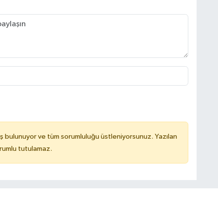
ş bulunuyor ve tüm sorumluluğu üstleniyorsunuz. Yazılan
orumlu tutulamaz.