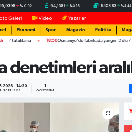
55,0398
64,1581
6508.83
%
-0.02
%
0.16
%
4.44
oto Galeri
Video
Yazarlar
cel
Ekonomi
Spor
Magazin
Politika
Mag
ka
uklama
18:50
Osmaniye'de fabrikada yangın: 2 ölü / Ek fotoğra
 denetimleri aralı
6.2026 - 14:30
1
ÜNCELLEME
GÖSTERIM
Y