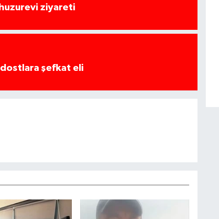
huzurevi ziyareti
dostlara şefkat eli