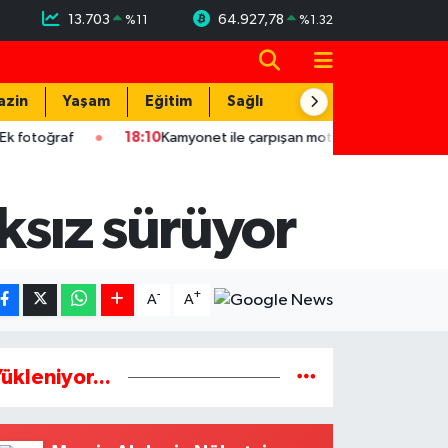
13.703
64.927,78
%
11
%
1.32
azin
Yaşam
Eğitim
Sağlık
Teknoloji
f
18:10
Kamyonet ile çarpışan motosikletin sürücüsü yaralandı
ksız sürüyor
-
+
A
A
ükleniyor...