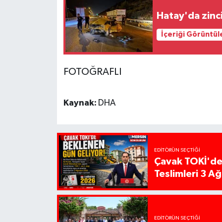
Hatay'da zinci
İçeriği Görüntül
FOTOĞRAFLI
Kaynak:
DHA
EDITÖRÜN SEÇTIĞI
Çavak TOKİ'de
Teslimleri 3 A
EDITÖRÜN SEÇTIĞI