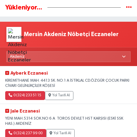
Yükleniyor...
Mersin Akdeniz Nöbetçi Eczaneler
Ayberk Eczanesi
KİREMİTHANE MAH. 4413 SK. NO:1 A İSTİKLAL CD.ÖZGÜR ÇOCUK PARKI
CİVARI GELİNLİKÇİLER KÖŞESİ
0 (324) 233 51 15
Yol Tarifi Al
Jale Eczanesi
YENI MAH.5314 SOK.NO:6 A TOROS DEVLET HST KARŞISI (ESKİ SSK
HAS.) AKDENİZ
0 (324) 237 99 00
Yol Tarifi Al