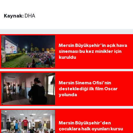
Kaynak:
DHA
Mersin Büyükşehir'in açık hava
sineması bu kez minikler için
kuruldu
Mersin Sinema Ofisi'nin
desteklediği ilk film Oscar
yolunda
Mersin Büyükşehir'den
çocuklara halk oyunları kursu