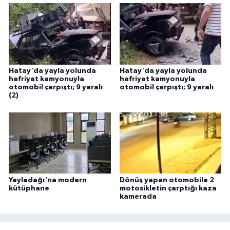
Hatay'da yayla yolunda
Hatay'da yayla yolunda
hafriyat kamyonuyla
hafriyat kamyonuyla
otomobil çarpıştı; 9 yaralı
otomobil çarpıştı; 9 yaralı
(2)
Yayladağı'na modern
Dönüş yapan otomobile 2
kütüphane
motosikletin çarptığı kaza
kamerada