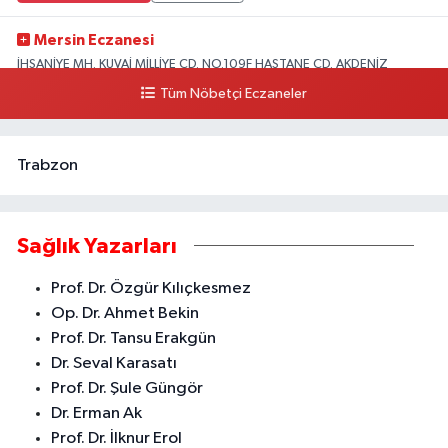
Mersin Eczanesi
İHSANİYE MH. KUVAİ MİLLİYE CD. NO.109F HASTANE CD. AKDENİZ
BELEDİYESİ ARKASI ZİRAAT BANKASI KURUÇEŞME ŞUBESİ KARŞISI
Tüm Nöbetçi Eczaneler
AKDENİZ
0 (324) 337 10 17
Yol Tarifi Al
Trabzon
Sağlık Yazarları
Prof. Dr. Özgür Kılıçkesmez
Op. Dr. Ahmet Bekin
Prof. Dr. Tansu Erakgün
Dr. Seval Karasatı
Prof. Dr. Şule Güngör
Dr. Erman Ak
Prof. Dr. İlknur Erol