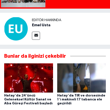
EDITÖR HAKKINDA
Emel Usta
Bunlar da ilginizi çekebilir
Hatay'da 24'üncü
Hatay'da TIR ve dorsesinde
Geleneksel Kültür Sanat ve
1'i makineli 17 tabanca ele
Aba Güreşi Festivali başladı
geçirildi