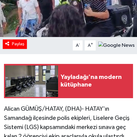
Paylaş
-
+
A
A
Yayladağı'na modern
kütüphane
Alican GÜMÜŞ/HATAY, (DHA)- HATAY'ın
Samandağ ilçesinde polis ekipleri, Liselere Geçiş
Sistemi (LGS) kapsamındaki merkezi sınava geç
kalan 2 öğrenciyi ekip araçlarıyla okula ulaştırdı.