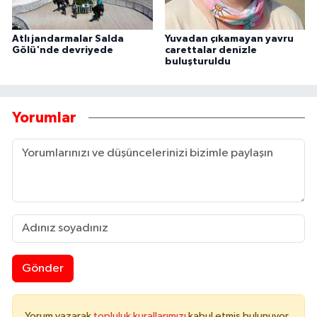
Atlı jandarmalar Salda
Yuvadan çıkamayan yavru
Gölü'nde devriyede
carettalar denizle
buluşturuldu
Yorumlar
Gönder
Yorum yazarak
topluluk kurallarımızı
kabul etmiş bulunuyor