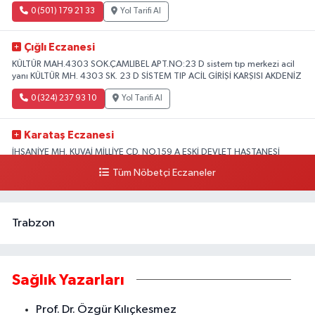
0 (501) 179 21 33
Yol Tarifi Al
Çığlı Eczanesi
KÜLTÜR MAH.4303 SOK.ÇAMLIBEL APT.NO:23 D sistem tıp merkezi acil
yanı KÜLTÜR MH. 4303 SK. 23 D SİSTEM TIP ACİL GİRİŞİ KARŞISI AKDENİZ
0 (324) 237 93 10
Yol Tarifi Al
Karataş Eczanesi
İHSANİYE MH. KUVAİ MİLLİYE CD. NO.159 A ESKİ DEVLET HASTANESİ
KARŞISI AKDENİZ
Tüm Nöbetçi Eczaneler
0 (324) 336 19 52
Yol Tarifi Al
Trabzon
Sağlık Yazarları
Prof. Dr. Özgür Kılıçkesmez