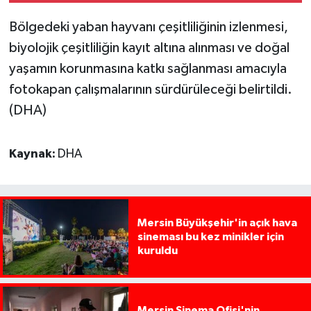
Bölgedeki yaban hayvanı çeşitliliğinin izlenmesi,
biyolojik çeşitliliğin kayıt altına alınması ve doğal
yaşamın korunmasına katkı sağlanması amacıyla
fotokapan çalışmalarının sürdürüleceği belirtildi.
(DHA)
Kaynak:
DHA
Mersin Büyükşehir'in açık hava
sineması bu kez minikler için
kuruldu
Mersin Sinema Ofisi'nin