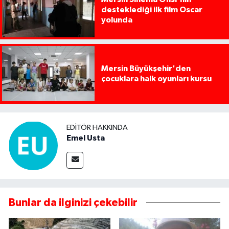
desteklediği ilk film Oscar
yolunda
Mersin Büyükşehir'den
çocuklara halk oyunları kursu
EDITÖR HAKKINDA
Emel Usta
Bunlar da ilginizi çekebilir