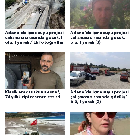
Adana'da içme suyu projesi
Adana'da içme suyu projesi
çalışması sırasında göçük; 1
çalışması sırasında göçük; 1
ölü, 1 yaralı / Ek fotoğraflar
ölü, 1 yaralı (3)
Klasik araç tutkunu esnaf,
Adana'da içme suyu projesi
74 yıllık cipi restore ettirdi
çalışması sırasında göçük; 1
ölü, 1 yaralı (2)