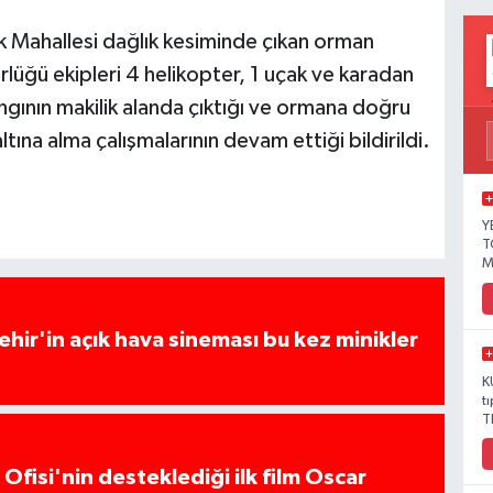
lik Mahallesi dağlık kesiminde çıkan orman
üğü ekipleri 4 helikopter, 1 uçak ve karadan
angının makilik alanda çıktığı ve ormana doğru
altına alma çalışmalarının devam ettiği bildirildi.
Y
T
M
hir'in açık hava sineması bu kez minikler
K
t
T
Ofisi'nin desteklediği ilk film Oscar