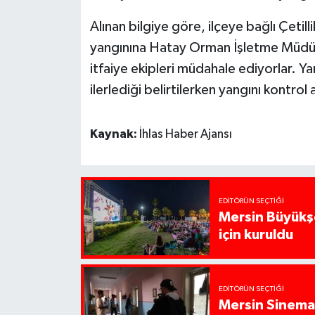
Alınan bilgiye göre, ilçeye bağlı Çetil
yangınına Hatay Orman İşletme Müdürl
itfaiye ekipleri müdahale ediyorlar. Y
ilerlediği belirtilerken yangını kontrol 
Kaynak:
İhlas Haber Ajansı
EDITÖRÜN SEÇTIĞI
Mersin Büyükşe
için kuruldu
EDITÖRÜN SEÇTIĞI
Mersin Sinema 