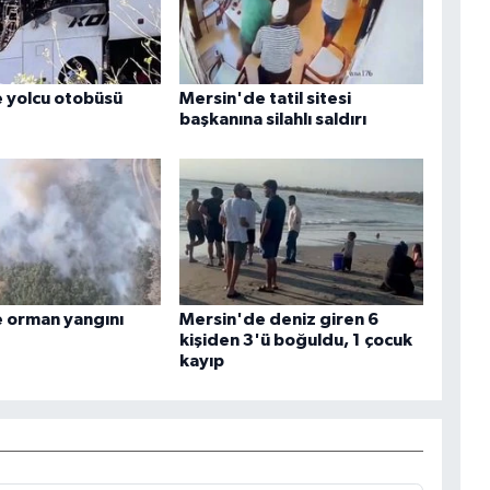
 yolcu otobüsü
Mersin'de tatil sitesi
başkanına silahlı saldırı
 orman yangını
Mersin'de deniz giren 6
kişiden 3'ü boğuldu, 1 çocuk
kayıp