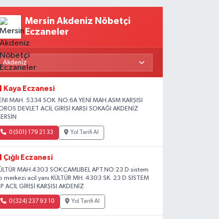
Mersin Akdeniz Nöbetçi
Eczaneler
Kaya Eczanesi
ENI MAH. 5334 SOK. NO:6A YENİ MAH.ASM KARŞISI
OROS DEVLET ACİL GİRİŞİ KARŞI SOKAĞI AKDENİZ
ERSİN
0 (501) 179 21 33
Yol Tarifi Al
Çığlı Eczanesi
ÜLTÜR MAH.4303 SOK.ÇAMLIBEL APT.NO:23 D sistem
ıp merkezi acil yanı KÜLTÜR MH. 4303 SK. 23 D SİSTEM
IP ACİL GİRİŞİ KARŞISI AKDENİZ
0 (324) 237 93 10
Yol Tarifi Al