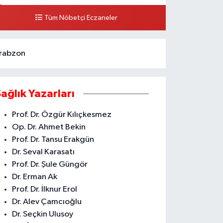
Karataş Eczanesi
Tüm Nöbetçi Eczaneler
HSANİYE MH. KUVAİ MİLLİYE CD. NO.159 A ESKİ DEVLET
ASTANESİ KARŞISI AKDENİZ
0 (324) 336 19 52
Yol Tarifi Al
rabzon
Sağlık Yazarları
Prof. Dr. Özgür Kılıçkesmez
Op. Dr. Ahmet Bekin
Prof. Dr. Tansu Erakgün
Dr. Seval Karasatı
Prof. Dr. Şule Güngör
Dr. Erman Ak
Prof. Dr. İlknur Erol
Dr. Alev Çamcıoğlu
Dr. Seçkin Ulusoy