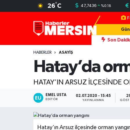
°
26
C
47,7436
%
0.18
F
Mersin Nöbetçi Eczaneler
Gün
Mersin Hava Durumu
Son Daki
: Bir Yanda 40 Derece, Diğer Yanda Kuvvetli Sağanak!
22:55
Mersin Trafik Yoğunluk Haritası
HABERLER
ASAYİŞ
Hatay’da orm
Süper Lig Puan Durumu ve Fikstür
HATAY’IN ARSUZ İLÇESİNDE O
Tüm Manşetler
EMEL USTA
Son Dakika Haberleri
02.07.2020 - 15:45
2
EDITÖR
YAYINLANMA
GÖST
Haber Arşivi
Hatay’ın Arsuz ilçesinde orman yangını