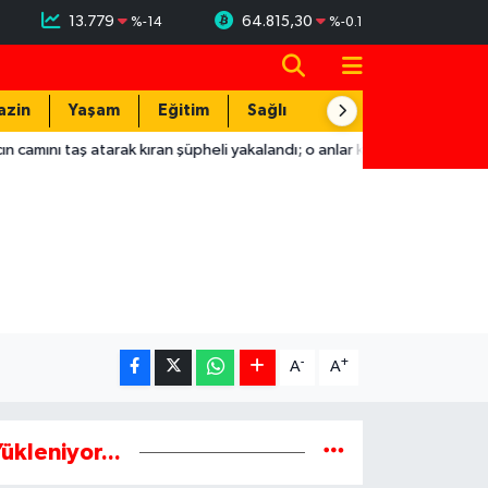
13.779
64.815,30
%
-14
%
-0.1
azin
Yaşam
Eğitim
Sağlık
Teknoloji
 taş atarak kıran şüpheli yakalandı; o anlar kamerada
22:04
Hat
-
+
A
A
ükleniyor...