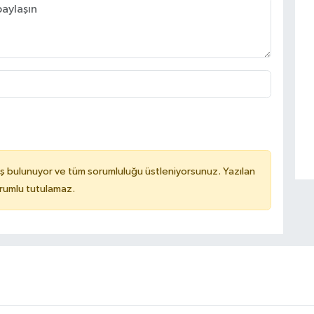
ş bulunuyor ve tüm sorumluluğu üstleniyorsunuz. Yazılan
orumlu tutulamaz.