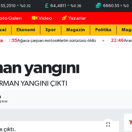
55,2510
64,4811
6660.55
%
0.32
%
0.38
%
0
oto Galeri
Video
Yazarlar
cel
Ekonomi
Spor
Magazin
Politika
Mag
ka
Ağaca çarpan motosikletin sürücüsü öldü
22:46
Aracın camını
an yangını
RMAN YANGINI ÇIKTI
9
ERIM
Y
 çıktı.