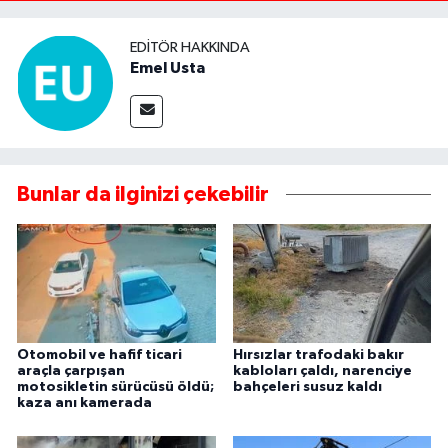
EDITÖR HAKKINDA
Emel Usta
Bunlar da ilginizi çekebilir
Otomobil ve hafif ticari
Hırsızlar trafodaki bakır
araçla çarpışan
kabloları çaldı, narenciye
motosikletin sürücüsü öldü;
bahçeleri susuz kaldı
kaza anı kamerada