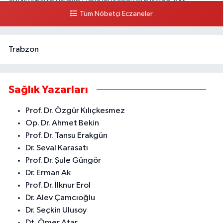
Tüm Nöbetçi Eczaneler
0 (324) 237 37 99
Yol Tarifi Al
Trabzon
Sağlık Yazarları
Prof. Dr. Özgür Kılıçkesmez
Op. Dr. Ahmet Bekin
Prof. Dr. Tansu Erakgün
Dr. Seval Karasatı
Prof. Dr. Şule Güngör
Dr. Erman Ak
Prof. Dr. İlknur Erol
Dr. Alev Çamcıoğlu
Dr. Seçkin Ulusoy
Dt. Ömer Atar