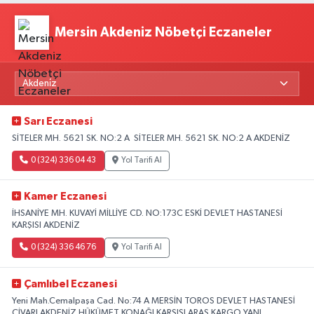
Mersin Akdeniz Nöbetçi Eczaneler
Sarı Eczanesi
SİTELER MH. 5621 SK. NO:2 A SİTELER MH. 5621 SK. NO:2 A AKDENİZ
0 (324) 336 04 43
Yol Tarifi Al
Kamer Eczanesi
İHSANİYE MH. KUVAYİ MİLLİYE CD. NO:173C ESKİ DEVLET HASTANESİ
KARŞISI AKDENİZ
0 (324) 336 46 76
Yol Tarifi Al
Çamlıbel Eczanesi
Yeni Mah.Cemalpaşa Cad. No:74 A MERSİN TOROS DEVLET HASTANESİ
CİVARI AKDENİZ HÜKÜMET KONAĞI KARŞISI ARAS KARGO YANI