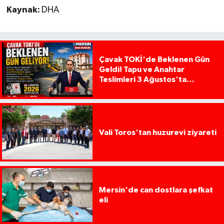
Kaynak:
DHA
Çavak TOKİ'de Beklenen Gün
Geldi! Tapu ve Anahtar
Teslimleri 3 Ağustos'ta
Başlıyor
Vali Toros'tan huzurevi ziyareti
Mersin'de can dostlara şefkat
eli