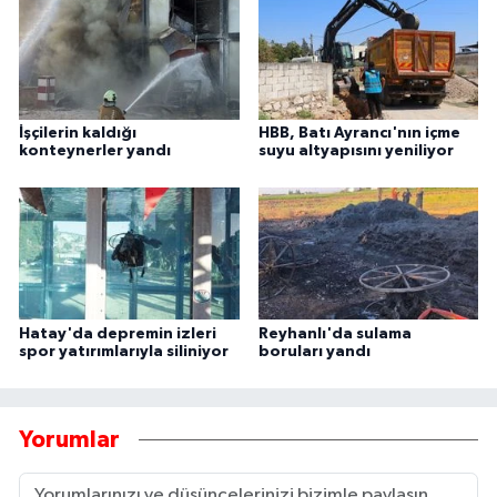
İşçilerin kaldığı
HBB, Batı Ayrancı'nın içme
konteynerler yandı
suyu altyapısını yeniliyor
Hatay'da depremin izleri
Reyhanlı'da sulama
spor yatırımlarıyla siliniyor
boruları yandı
Yorumlar