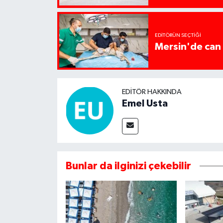
EDITÖRÜN SEÇTIĞI
Mersin'de can 
EDITÖR HAKKINDA
Emel Usta
Bunlar da ilginizi çekebilir