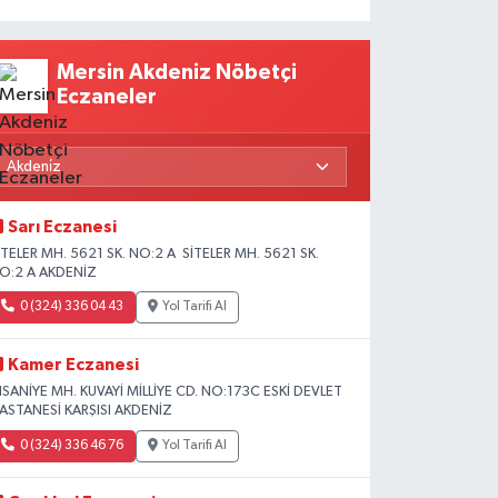
Mersin Akdeniz Nöbetçi
Eczaneler
Sarı Eczanesi
İTELER MH. 5621 SK. NO:2 A SİTELER MH. 5621 SK.
O:2 A AKDENİZ
0 (324) 336 04 43
Yol Tarifi Al
Kamer Eczanesi
HSANİYE MH. KUVAYİ MİLLİYE CD. NO:173C ESKİ DEVLET
ASTANESİ KARŞISI AKDENİZ
0 (324) 336 46 76
Yol Tarifi Al