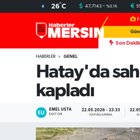
°
26
C
47,7143
5
%
0.16
F
Mersin Nöbetçi Eczaneler
Gün
Mersin Hava Durumu
Son Daki
eyle Büyük Bir Uyarı Yapmış
12:19
Muratpaşa'nın LGS başarısı
Mersin Trafik Yoğunluk Haritası
HABERLER
GENEL
Hatay'da sahi
Süper Lig Puan Durumu ve Fikstür
kapladı
Tüm Manşetler
Son Dakika Haberleri
EMEL USTA
22.05.2026 - 23:33
22.0
EDITÖR
YAYINLANMA
G
Haber Arşivi