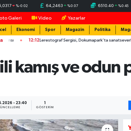
5,0317
64,2463
6510.40
%
-0.02
%
0.07
%
0.45
oto Galeri
Video
Yazarlar
cel
Ekonomi
Spor
Magazin
Politika
Mag
ka
12:12
Lerestograf Sergisi, Dokumapark'ta sanatseverle buluştu
li kamış ve odun p
5.2026 - 23:40
1
ÜNCELLEME
GÖSTERIM
Y