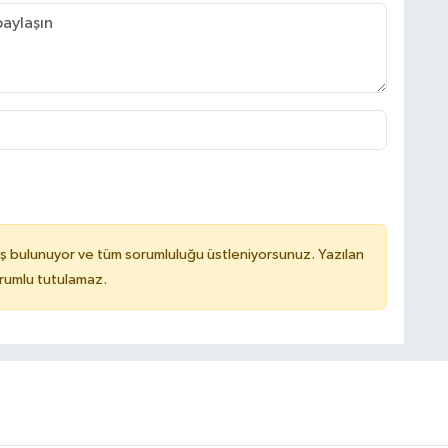
ş bulunuyor ve tüm sorumluluğu üstleniyorsunuz. Yazılan
orumlu tutulamaz.