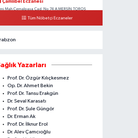
Çamlıbel Eczanesi
eni Mah.Cemalpaşa Cad. No:74 A MERSİN TOROS
EVLET HASTANESİ CİVARI AKDENİZ HÜKÜMET KONAĞI
Tüm Nöbetçi Eczaneler
ARŞISI ARAS KARGO YANI
0 (324) 237 37 99
Yol Tarifi Al
rabzon
Sağlık Yazarları
Prof. Dr. Özgür Kılıçkesmez
Op. Dr. Ahmet Bekin
Prof. Dr. Tansu Erakgün
Dr. Seval Karasatı
Prof. Dr. Şule Güngör
Dr. Erman Ak
Prof. Dr. İlknur Erol
Dr. Alev Çamcıoğlu