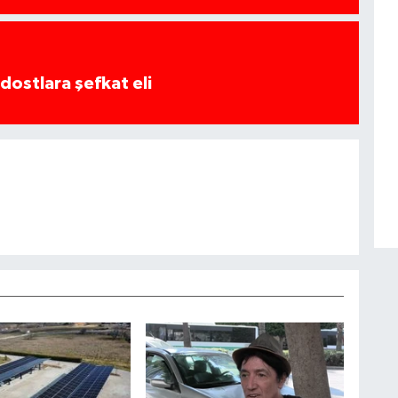
dostlara şefkat eli