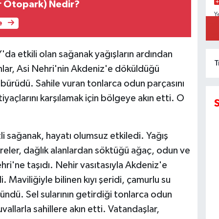
r Otopark) Nedir?
Y
D
e
K
 etkili olan sağanak yağışların ardından
T
nlar, Asi Nehri'nin Akdeniz'e döküldüğü
bürüdü. Sahile vuran tonlarca odun parçasını
iyaçlarını karşılamak için bölgeye akın etti. O
li sağanak, hayatı olumsuz etkiledi. Yağış
reler, dağlık alanlardan söktüğü ağaç, odun ve
hri'ne taşıdı. Nehir vasıtasıyla Akdeniz'e
i. Maviliğiyle bilinen kıyı şeridi, çamurlu su
dü. Sel sularının getirdiği tonlarca odun
uvallarla sahillere akın etti. Vatandaşlar,