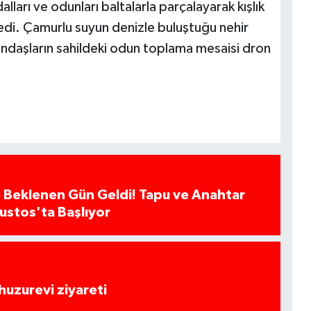
alları ve odunları baltalarla parçalayarak kışlık
edi. Çamurlu suyun denizle buluştuğu nehir
andaşların sahildeki odun toplama mesaisi dron
 Beklenen Gün Geldi! Tapu ve Anahtar
ğustos'ta Başlıyor
huzurevi ziyareti