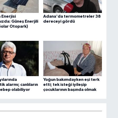
Enerjisi
Adana'da termometreler 38
ızda: Güneş Enerjili
dereceyi gördü
Solar Otopark)
yılarında
Yoğun bakımdayken eşi terk
ik alarmı; canlıların
etti; tek isteği iyileşip
ebep olabiliyor
çocuklarının başında olmak