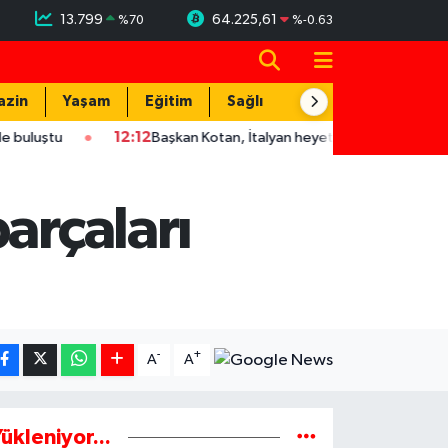
13.799
64.225,61
%
70
%
-0.63
azin
Yaşam
Eğitim
Sağlık
Teknoloji
12:12
Başkan Kotan, İtalyan heyetini ağırladı
12:04
Akk
arçaları
-
+
A
A
ükleniyor...