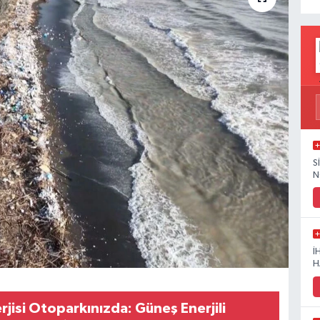
S
N
İ
H
jisi Otoparkınızda: Güneş Enerjili