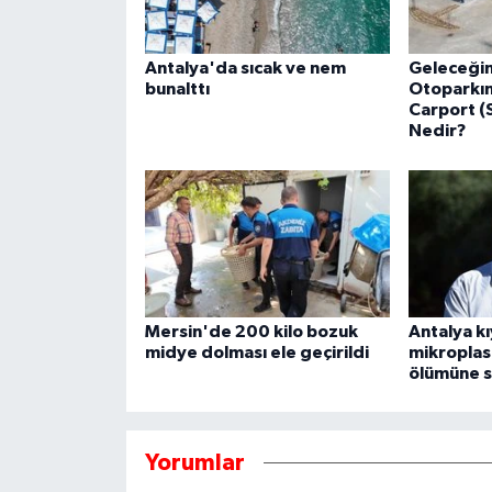
Antalya'da sıcak ve nem
Geleceğin 
bunalttı
Otoparkın
Carport (
Nedir?
Mersin'de 200 kilo bozuk
Antalya kı
midye dolması ele geçirildi
mikroplast
ölümüne s
Yorumlar