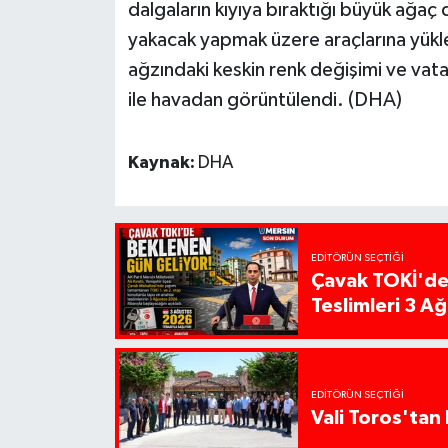
dalgaların kıyıya bıraktığı büyük ağaç d
yakacak yapmak üzere araçlarına yükl
ağzındaki keskin renk değişimi ve vat
ile havadan görüntülendi. (DHA)
Kaynak:
DHA
EDITÖRÜN SEÇTIĞI
Çavak TOKİ'de
Teslimleri 3 A
EDITÖRÜN SEÇTIĞI
Vali Toros'tan 