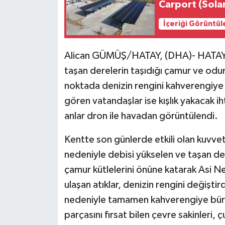
Carport (Sola
İçeriği Görüntül
Alican GÜMÜŞ/HATAY, (DHA)- HATAY'da
taşan derelerin taşıdığı çamur ve odu
noktada denizin rengini kahverengiye 
gören vatandaşlar ise kışlık yakacak iht
anlar dron ile havadan görüntülendi.
Kentte son günlerde etkili olan kuvvet
nedeniyle debisi yükselen ve taşan de
çamur kütlelerini önüne katarak Asi Ne
ulaşan atıklar, denizin rengini değiştird
nedeniyle tamamen kahverengiye bürün
parçasını fırsat bilen çevre sakinleri, ç