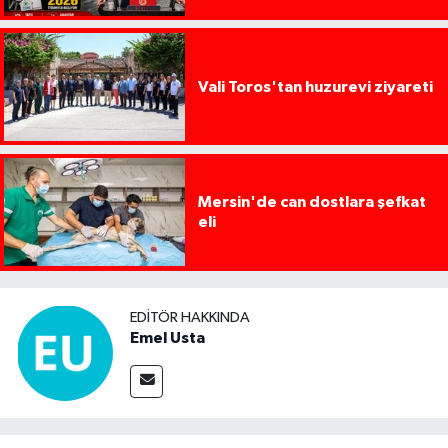
Başlıyor
Vali Toros'tan huzurevi ziyareti
Mersin'de can dostlara şefkat
eli
EDITÖR HAKKINDA
Emel Usta