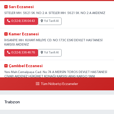
Sarı Eczanesi
SİTELER MH. 5621 SK. NO:2 A SİTELER MH. 5621 SK. NO:2 A AKDENİZ
0 (324) 336 04 43
Yol Tarifi Al
Kamer Eczanesi
İHSANİYE MH. KUVAYİ MİLLİYE CD. NO:173C ESKİ DEVLET HASTANESİ
KARŞISI AKDENİZ
0 (324) 336 46 76
Yol Tarifi Al
Çamlıbel Eczanesi
Yeni Mah.Cemalpaşa Cad. No:74 A MERSİN TOROS DEVLET HASTANESİ
CİVARI AKDENİZ HÜKÜMET KONAĞI KARŞISI ARAS KARGO YANI
Tüm Nöbetçi Eczaneler
0 (324) 237 37 99
Yol Tarifi Al
Trabzon