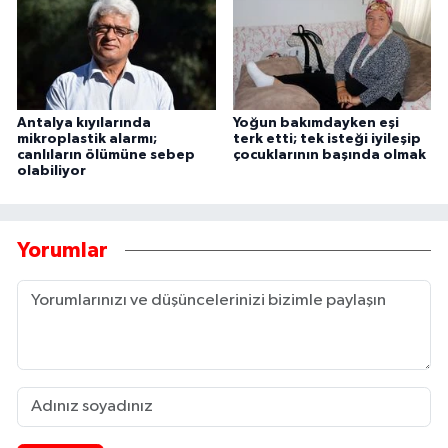
Antalya kıyılarında
Yoğun bakımdayken eşi
mikroplastik alarmı;
terk etti; tek isteği iyileşip
canlıların ölümüne sebep
çocuklarının başında olmak
olabiliyor
Yorumlar