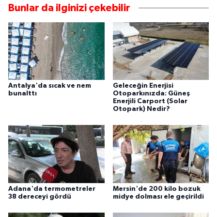
Bunlar da ilginizi çekebilir
Antalya'da sıcak ve nem
Geleceğin Enerjisi
bunalttı
Otoparkınızda: Güneş
Enerjili Carport (Solar
Otopark) Nedir?
Adana'da termometreler
Mersin'de 200 kilo bozuk
38 dereceyi gördü
midye dolması ele geçirildi