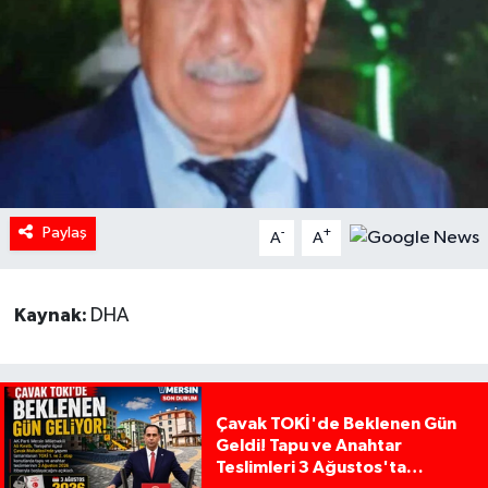
Paylaş
-
+
A
A
Kaynak:
DHA
Çavak TOKİ'de Beklenen Gün
Geldi! Tapu ve Anahtar
Teslimleri 3 Ağustos'ta