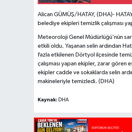
Alican GÜMÜŞ/HATAY, (DHA)- HATAY'da
belediye ekipleri temizlik çalışması ya
Meteoroloji Genel Müdürlüğü'nün sar
etkili oldu. Yaşanan selin ardından Ha
fazla etkilenen Dörtyol ilçesinde temiz
çalışması yapan ekipler, zarar gören 
ekipler cadde ve sokaklarda selin ardın
makineleriyle temizledi. (DHA)
Kaynak:
DHA
EDITÖRÜN SEÇTIĞI