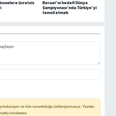
bonelere ücretsiz
Beraat'ın hedefi Dünya
i
Şampiyonası'nda Türkiye'yi
temsil etmek
ş bulunuyor ve tüm sorumluluğu üstleniyorsunuz. Yazılan
orumlu tutulamaz.