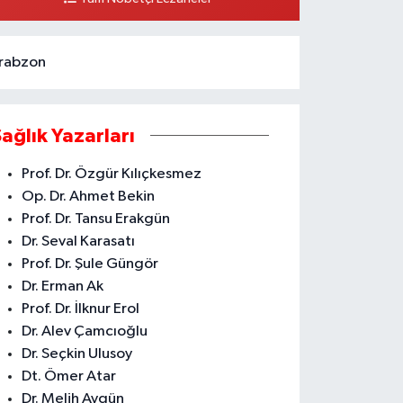
0 (324) 231 58 80
Yol Tarifi Al
rabzon
Sağlık Yazarları
Prof. Dr. Özgür Kılıçkesmez
Op. Dr. Ahmet Bekin
Prof. Dr. Tansu Erakgün
Dr. Seval Karasatı
Prof. Dr. Şule Güngör
Dr. Erman Ak
Prof. Dr. İlknur Erol
Dr. Alev Çamcıoğlu
Dr. Seçkin Ulusoy
Dt. Ömer Atar
Dr. Melih Aygün