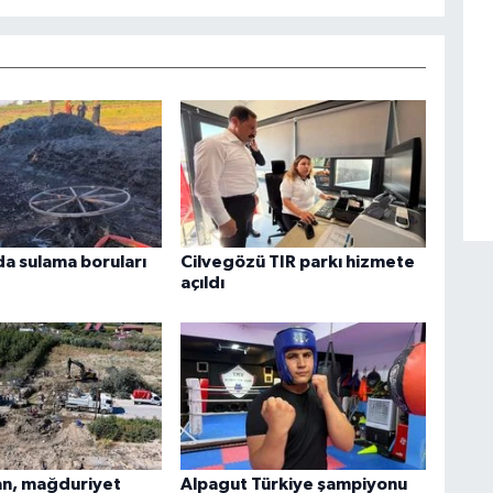
da sulama boruları
Cilvegözü TIR parkı hizmete
açıldı
n, mağduriyet
Alpagut Türkiye şampiyonu