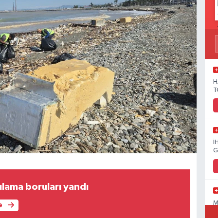
H
T
İ
G
ulama boruları yandı
M
e
C