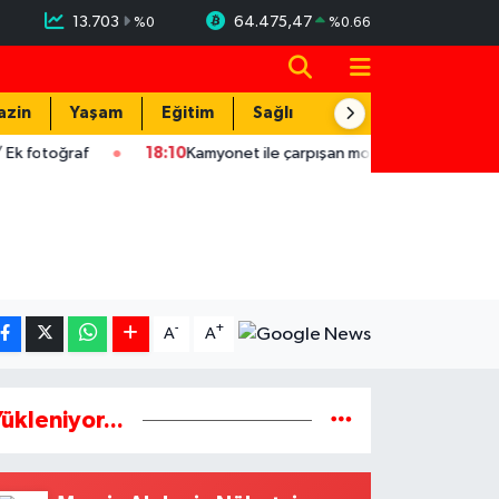
13.703
64.475,47
%
0
%
0.66
azin
Yaşam
Eğitim
Sağlık
Teknoloji
raf
18:10
Kamyonet ile çarpışan motosikletin sürücüsü yaraland
-
+
A
A
ükleniyor...