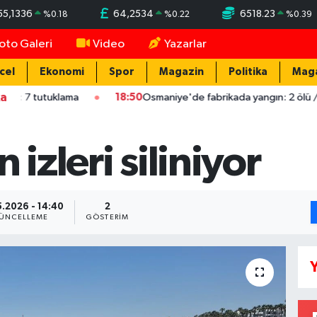
55,1336
64,2534
6518.23
%
0.18
%
0.22
%
0.39
oto Galeri
Video
Yazarlar
cel
Ekonomi
Spor
Magazin
Politika
Mag
ka
utuklama
18:50
Osmaniye'de fabrikada yangın: 2 ölü / Ek fotoğ
 izleri siliniyor
.2026 - 14:40
2
ÜNCELLEME
GÖSTERIM
Y