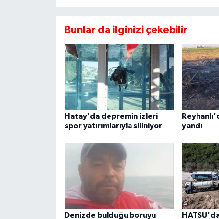
Bunlar da ilginizi çekebilir
Hatay'da depremin izleri
Reyhanlı'
spor yatırımlarıyla siliniyor
yandı
Denizde bulduğu boruyu
HATSU'da