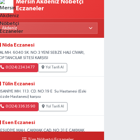
Mersin Akdeniz Nöbetçi
Eczaneler
Nida Eczanesi
AL MH. 6040 SK. NO:3 YENİ SEBZE HALİ CİVARI,
OPTANCILAR SİTESİ KARŞISI
0 (324) 234 34 77
Yol Tarifi Al
Tülin Eczanesi
HSANİYE MH. 113. CD. NO:19 E Su Hastanesi (Eski
özde Hastanesi) karşısı
0 (324) 336 35 90
Yol Tarifi Al
Esen Eczanesi
ESUDİYE MAH. ÇAKMAK CAD. NO:31 E ÇAKMAK
ADDESİ BAĞ KUR KARŞISI AKDENİZ
Tüm Nöbetçi Eczaneler