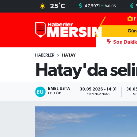
°
25
C
47,5971
%
0.05
F
Mersin Nöbetçi Eczaneler
Gün
Mersin Hava Durumu
Son Daki
 İşaretliyor
22:46
Antalya'da fuhşa aracılık operasyonu: 7 t
Mersin Trafik Yoğunluk Haritası
HABERLER
HATAY
Hatay'da selin
Süper Lig Puan Durumu ve Fikstür
Tüm Manşetler
EMEL USTA
30.05.2026 - 14:31
30.05
EDITÖR
YAYINLANMA
G
Son Dakika Haberleri
Haber Arşivi