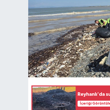
Reyhanlı'da s
İçeriği Görüntül