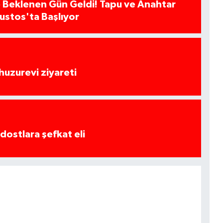
 Beklenen Gün Geldi! Tapu ve Anahtar
ğustos'ta Başlıyor
huzurevi ziyareti
dostlara şefkat eli