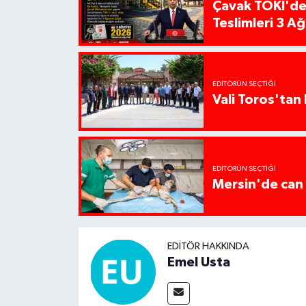
Çavak TOKİ'de
Teslimleri 3 A
EDITÖRÜN SEÇTIĞI
Vali Toros'tan 
EDITÖRÜN SEÇTIĞI
Mersin'de can 
EDITÖR HAKKINDA
Emel Usta