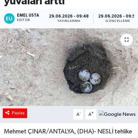
yuvaları arttı
EMEL USTA
29.06.2026 - 09:48
29.06.2026 - 09:55
EDITÖR
YAYINLANMA
GÜNCELLEME
Paylaş
-
+
A
A
Mehmet ÇINAR/ANTALYA, (DHA)- NESLİ tehlike