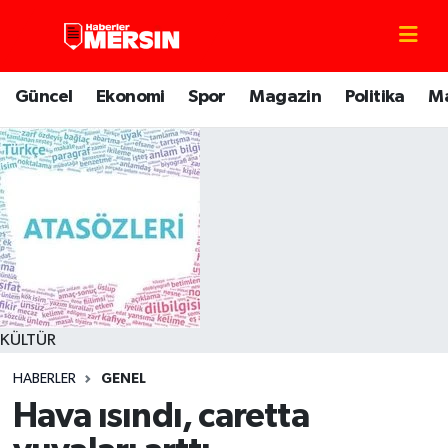
Mersin Nöbetçi Eczaneler
Güncel
Ekonomi
Spor
Magazin
Politika
M
Mersin Hava Durumu
Mersin Trafik Yoğunluk Haritası
Süper Lig Puan Durumu ve Fikstür
Tüm Manşetler
Son Dakika Haberleri
KÜLTÜR
HABERLER
GENEL
Haber Arşivi
Hava ısındı, caretta