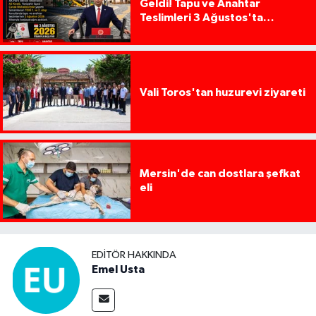
Geldi! Tapu ve Anahtar
Teslimleri 3 Ağustos'ta
Başlıyor
Vali Toros'tan huzurevi ziyareti
Mersin'de can dostlara şefkat
eli
EDITÖR HAKKINDA
Emel Usta