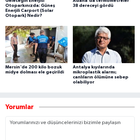
Geleceğin Enerjisi
Adana'da termometreler
Otoparkınızda: Güneş
38 dereceyi gördü
Enerjili Carport (Solar
Otopark) Nedir?
Mersin'de 200 kilo bozuk
Antalya kıyılarında
midye dolması ele geçirildi
mikroplastik alarmı;
canlıların ölümüne sebep
olabiliyor
Yorumlar