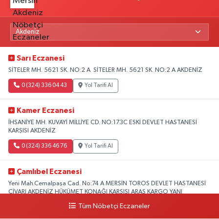
Sarı Eczanesi
SİTELER MH. 5621 SK. NO:2 A SİTELER MH. 5621 SK. NO:2 A AKDENİZ
0 (324) 336 04 43
Yol Tarifi Al
Kamer Eczanesi
İHSANİYE MH. KUVAYİ MİLLİYE CD. NO:173C ESKİ DEVLET HASTANESİ
KARŞISI AKDENİZ
0 (324) 336 46 76
Yol Tarifi Al
Çamlıbel Eczanesi
Yeni Mah.Cemalpaşa Cad. No:74 A MERSİN TOROS DEVLET HASTANESİ
CİVARI AKDENİZ HÜKÜMET KONAĞI KARŞISI ARAS KARGO YANI
Tüm Nöbetçi Eczaneler
0 (324) 237 37 99
Yol Tarifi Al