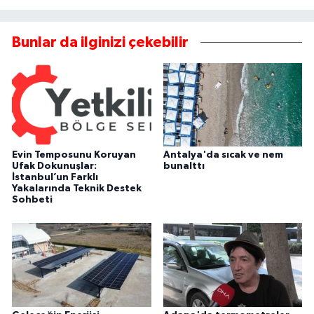
Bunlar da ilginizi çekebilir
Evin Temposunu Koruyan
Antalya'da sıcak ve nem
Ufak Dokunuşlar:
bunalttı
İstanbul’un Farklı
Yakalarında Teknik Destek
Sohbeti