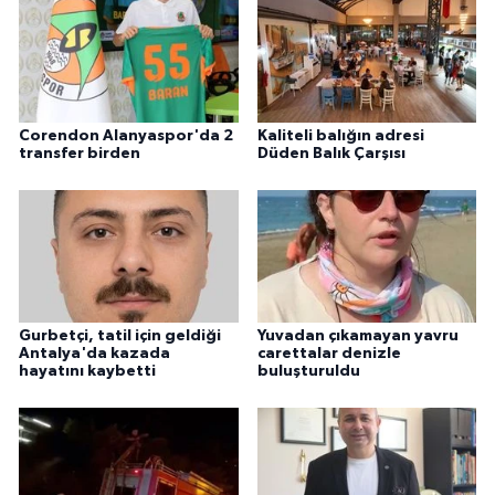
Corendon Alanyaspor'da 2
Kaliteli balığın adresi
transfer birden
Düden Balık Çarşısı
Gurbetçi, tatil için geldiği
Yuvadan çıkamayan yavru
Antalya'da kazada
carettalar denizle
hayatını kaybetti
buluşturuldu