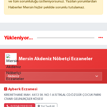
ve tüm sorumluluğu üstleniyorsunuz. Yazılan yorumlardan
Haberler Mersin hiçbir şekilde sorumlu tutulamaz.
Yükleniyor...
Mersin Akdeniz Nöbetçi Eczaneler
Ayberk Eczanesi
KİREMİTHANE MAH. 4413 SK. NO:1 A İSTİKLAL CD.ÖZGÜR ÇOCUK PARKI
CİVARI GELİNLİKÇİLER KÖŞESİ
0 (324) 233 51 15
Yol Tarifi Al