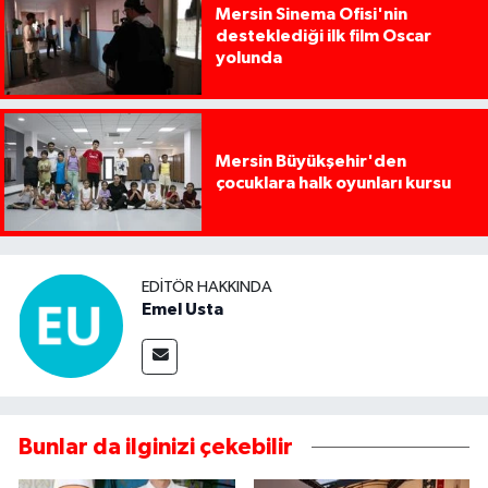
Mersin Sinema Ofisi'nin
desteklediği ilk film Oscar
yolunda
Mersin Büyükşehir'den
çocuklara halk oyunları kursu
EDITÖR HAKKINDA
Emel Usta
Bunlar da ilginizi çekebilir