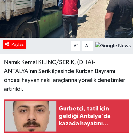
Paylaş
-
+
A
A
Namık Kemal KILINÇ/SERİK, (DHA)-
ANTALYA'nın Serik ilçesinde Kurban Bayramı
öncesi hayvan nakil araçlarına yönelik denetimler
artırıldı.
Gurbetçi, tatil için
geldiği Antalya'da
kazada hayatını
kaybetti