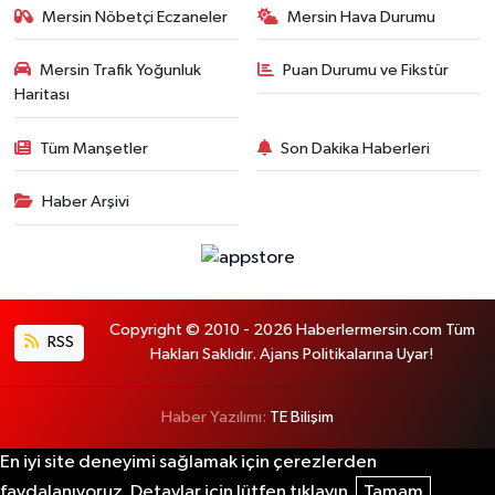
Mersin Nöbetçi Eczaneler
Mersin Hava Durumu
Mersin Trafik Yoğunluk
Puan Durumu ve Fikstür
Haritası
Tüm Manşetler
Son Dakika Haberleri
Haber Arşivi
Copyright © 2010 - 2026 Haberlermersin.com Tüm
RSS
Hakları Saklıdır. Ajans Politikalarına Uyar!
Haber Yazılımı:
TE Bilişim
En iyi site deneyimi sağlamak için çerezlerden
faydalanıyoruz. Detaylar için lütfen tıklayın.
Tamam