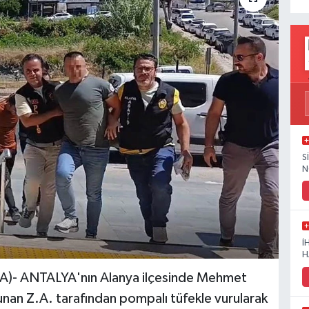
S
N
İ
H
)- ANTALYA'nın Alanya ilçesinde Mehmet
nan Z.A. tarafından pompalı tüfekle vurularak