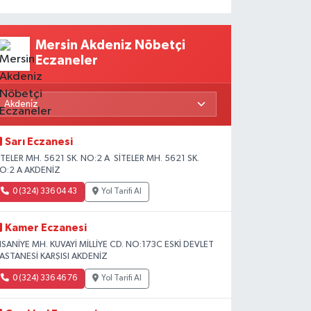
Mersin Akdeniz Nöbetçi
Eczaneler
Sarı Eczanesi
İTELER MH. 5621 SK. NO:2 A SİTELER MH. 5621 SK.
O:2 A AKDENİZ
0 (324) 336 04 43
Yol Tarifi Al
Kamer Eczanesi
HSANİYE MH. KUVAYİ MİLLİYE CD. NO:173C ESKİ DEVLET
ASTANESİ KARŞISI AKDENİZ
0 (324) 336 46 76
Yol Tarifi Al