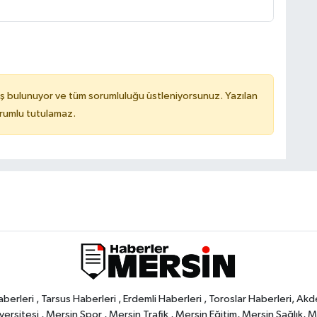
ş bulunuyor ve tüm sorumluluğu üstleniyorsunuz. Yazılan
orumlu tutulamaz.
rleri , Tarsus Haberleri , Erdemli Haberleri , Toroslar Haberleri, Akd
rsitesi , Mersin Spor , Mersin Trafik , Mersin Eğitim, Mersin Sağlık, Mers