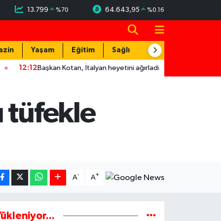
13.799
64.643,95
%
70
%
0.16
azin
Yaşam
Eğitim
Sağlık
Teknoloji
12
Başkan Kotan, İtalyan heyetini ağırladı
12:04
Akkuyu NGS 1'i
 tüfekle
-
+
A
A
ükleniyor...