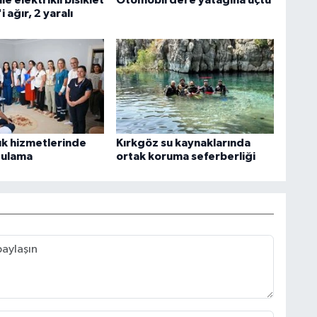
le elektrikli bisiklet
Otomobil dere yatağına uçtu
'i ağır, 2 yaralı
ık hizmetlerinde
Kırkgöz su kaynaklarında
gulama
ortak koruma seferberliği