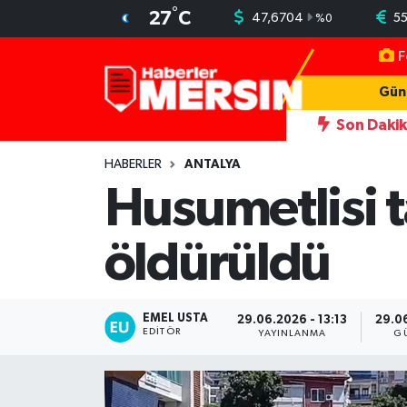
°
27
C
47,6704
5
%
0
F
Mersin Nöbetçi Eczaneler
Gün
Mersin Hava Durumu
Son Daki
ir Uyarı Yapmış
12:19
Muratpaşa'nın LGS başarısı
12:12
Mersin Trafik Yoğunluk Haritası
HABERLER
ANTALYA
Husumetlisi t
Süper Lig Puan Durumu ve Fikstür
öldürüldü
Tüm Manşetler
Son Dakika Haberleri
EMEL USTA
29.06.2026 - 13:13
29.06
EDITÖR
YAYINLANMA
G
Haber Arşivi