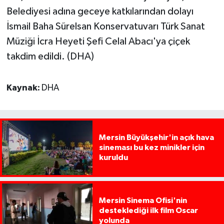
Belediyesi adına geceye katkılarından dolayı
İsmail Baha Sürelsan Konservatuvarı Türk Sanat
Müziği İcra Heyeti Şefi Celal Abacı'ya çiçek
takdim edildi. (DHA)
Kaynak:
DHA
Mersin Büyükşehir'in açık hava
sineması bu kez minikler için
kuruldu
Mersin Sinema Ofisi'nin
desteklediği ilk film Oscar
yolunda