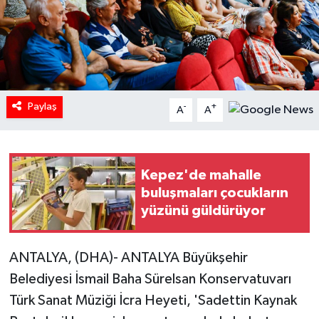
Paylaş
-
+
A
A
Kepez'de mahalle
buluşmaları çocukların
yüzünü güldürüyor
ANTALYA, (DHA)- ANTALYA Büyükşehir
Belediyesi İsmail Baha Sürelsan Konservatuvarı
Türk Sanat Müziği İcra Heyeti, 'Sadettin Kaynak