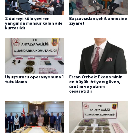
2 daireyi küle çeviren
Başsavcıdan şehit annesine
yangında mahsur kalan aile
ziyaret
kurtarıldı
Uyuşturucu operasyonuna 1
Ercan Özbek: Ekonominin
tutuklama
en büyük ihtiyacı güven,
üretim ve yatırım
cesaretidir