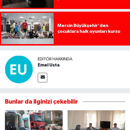
Mersin Büyükşehir'den
çocuklara halk oyunları kursu
EDITÖR HAKKINDA
Emel Usta
Bunlar da ilginizi çekebilir