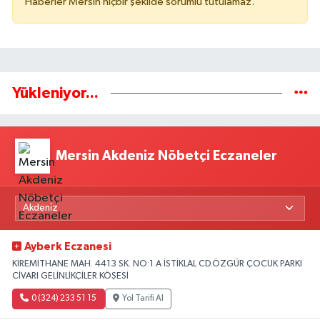
Haberler Mersin hiçbir şekilde sorumlu tutulamaz.
Yükleniyor...
Mersin Akdeniz Nöbetçi Eczaneler
Ayberk Eczanesi
KİREMİTHANE MAH. 4413 SK. NO:1 A İSTİKLAL CD.ÖZGÜR ÇOCUK PARKI
CİVARI GELİNLİKÇİLER KÖŞESİ
0 (324) 233 51 15
Yol Tarifi Al