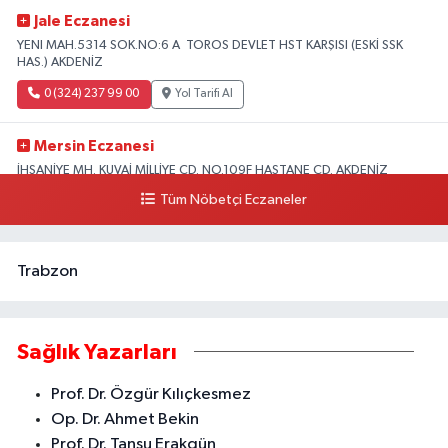
Jale Eczanesi
YENI MAH.5314 SOK.NO:6 A TOROS DEVLET HST KARŞISI (ESKİ SSK
HAS.) AKDENİZ
0 (324) 237 99 00
Yol Tarifi Al
Mersin Eczanesi
İHSANİYE MH. KUVAİ MİLLİYE CD. NO.109F HASTANE CD. AKDENİZ
BELEDİYESİ ARKASI ZİRAAT BANKASI KURUÇEŞME ŞUBESİ KARŞISI
Tüm Nöbetçi Eczaneler
AKDENİZ
0 (324) 337 10 17
Yol Tarifi Al
Trabzon
Sağlık Yazarları
Prof. Dr. Özgür Kılıçkesmez
Op. Dr. Ahmet Bekin
Prof. Dr. Tansu Erakgün