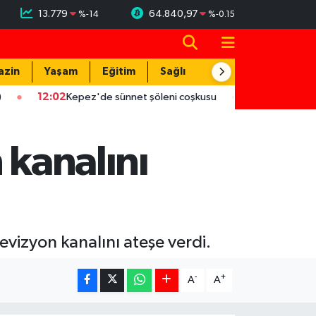
13.779
64.840,97
%
-14
%
-0.15
azin
Yaşam
Eğitim
Sağlık
Teknoloji
12:02
Kepez'de sünnet şöleni coşkusu
12:02
ASAT'tan eş zam
n kanalını
levizyon kanalını ateşe verdi.
-
+
A
A