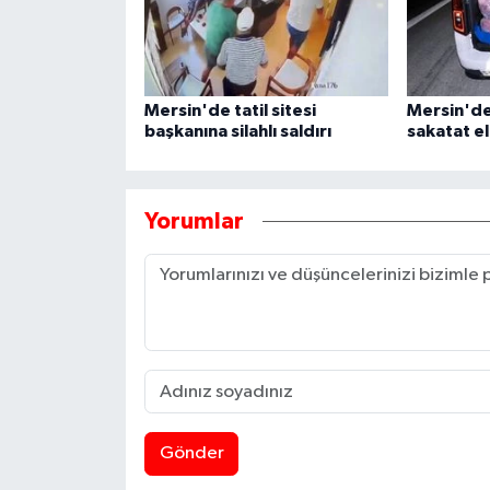
Mersin'de tatil sitesi
Mersin'de
başkanına silahlı saldırı
sakatat el
Yorumlar
Gönder