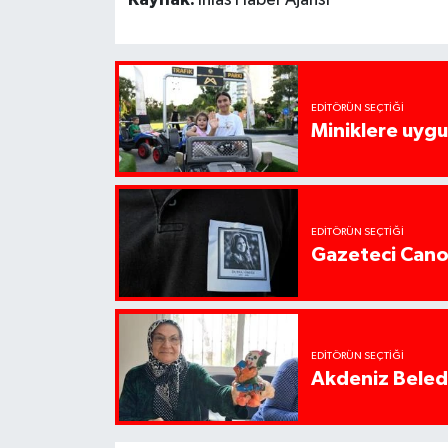
EDITÖRÜN SEÇTIĞI
Miniklere uygul
EDITÖRÜN SEÇTIĞI
Gazeteci Cano
EDITÖRÜN SEÇTIĞI
Akdeniz Beledi