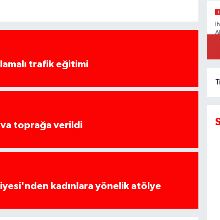
İ
A
amalı trafik eğitimi
T
va toprağa verildi
yesi'nden kadınlara yönelik atölye