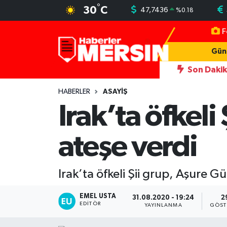
°
30
C
47,7436
%
0.18
F
Mersin Nöbetçi Eczaneler
Gün
Mersin Hava Durumu
Son Daki
 ve otomobil kurşunlama iddiasına 7 tutuklama
12:03
Adana'da 
Mersin Trafik Yoğunluk Haritası
HABERLER
ASAYİŞ
Irak’ta öfkeli
Süper Lig Puan Durumu ve Fikstür
ateşe verdi
Tüm Manşetler
Son Dakika Haberleri
Irak’ta öfkeli Şii grup, Aşure Gü
Haber Arşivi
EMEL USTA
31.08.2020 - 19:24
2
EDITÖR
YAYINLANMA
GÖST