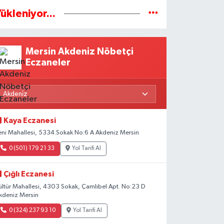
ükleniyor...
Mersin Akdeniz Nöbetçi
Eczaneler
Kaya Eczanesi
eni Mahallesi, 5334.Sokak No:6 A Akdeniz Mersin
0 (501) 179 21 33
Yol Tarifi Al
Çığlı Eczanesi
ültür Mahallesi, 4303 Sokak, Çamlıbel Apt. No:23 D
kdeniz Mersin
0 (324) 237 93 10
Yol Tarifi Al