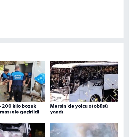
 200 kilo bozuk
Mersin'de yolcu otobüsü
ası ele geçirildi
yandı