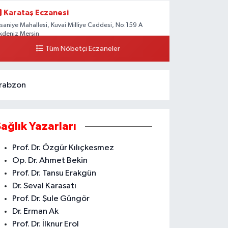
Karataş Eczanesi
hsaniye Mahallesi, Kuvai Milliye Caddesi, No:159 A
kdeniz Mersin
Tüm Nöbetçi Eczaneler
0 (324) 336 19 52
Yol Tarifi Al
rabzon
Sağlık Yazarları
Prof. Dr. Özgür Kılıçkesmez
Op. Dr. Ahmet Bekin
Prof. Dr. Tansu Erakgün
Dr. Seval Karasatı
Prof. Dr. Şule Güngör
Dr. Erman Ak
Prof. Dr. İlknur Erol