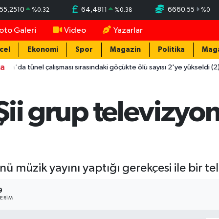
55,2510
64,4811
6660.55
%
0.32
%
0.38
%
0
oto Galeri
Video
Yazarlar
cel
Ekonomi
Spor
Magazin
Politika
Mag
ka
tünel çalışması sırasındaki göçükte ölü sayısı 2'ye yükseldi (2)
 Şii grup televizyo
nü müzik yayını yaptığı gerekçesi ile bir te
9
ERIM