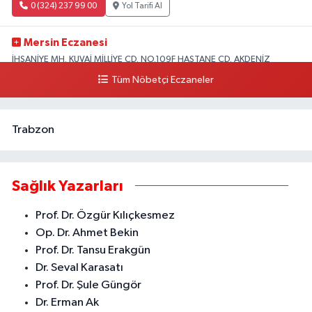
0 (324) 237 99 00
Yol Tarifi Al
Mersin Eczanesi
İHSANİYE MH. KUVAİ MİLLİYE CD. NO.109F HASTANE CD. AKDENİZ
BELEDİYESİ ARKASI ZİRAAT BANKASI KURUÇEŞME ŞUBESİ KARŞISI
Tüm Nöbetçi Eczaneler
AKDENİZ
0 (324) 337 10 17
Yol Tarifi Al
Trabzon
Sağlık Yazarları
Prof. Dr. Özgür Kılıçkesmez
Op. Dr. Ahmet Bekin
Prof. Dr. Tansu Erakgün
Dr. Seval Karasatı
Prof. Dr. Şule Güngör
Dr. Erman Ak