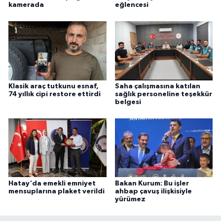
kamerada
eğlencesi
Klasik araç tutkunu esnaf,
Saha çalışmasına katılan
74 yıllık cipi restore ettirdi
sağlık personeline teşekkür
belgesi
Hatay'da emekli emniyet
Bakan Kurum: Bu işler
mensuplarına plaket verildi
ahbap çavuş ilişkisiyle
yürümez