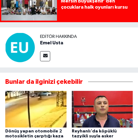
Mersin Büyükşehir'den
çocuklara halk oyunları kursu
EDITÖR HAKKINDA
Emel Usta
Bunlar da ilginizi çekebilir
Dönüş yapan otomobile 2
Reyhanlı'da köpüklü
motosikletin çarptığı kaza
tazyikli suyla asker