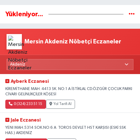
Yükleniyor...
Mersin Akdeniz Nöbetçi Eczaneler
Ayberk Eczanesi
KİREMİTHANE MAH. 4413 SK. NO:1 A İSTİKLAL CD.ÖZGÜR ÇOCUK PARKI
CİVARI GELİNLİKÇİLER KÖŞESİ
0 (324) 233 51 15
Yol Tarifi Al
Jale Eczanesi
YENI MAH.5314 SOK.NO:6 A TOROS DEVLET HST KARŞISI (ESKİ SSK
HAS.) AKDENİZ