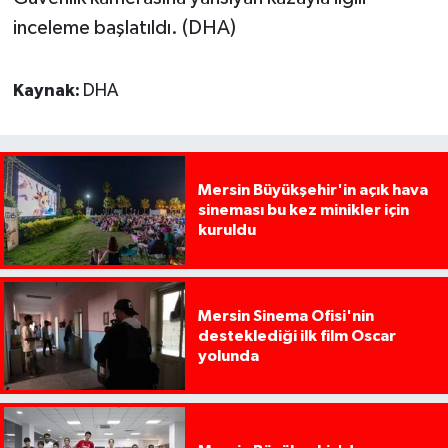
inceleme başlatıldı. (DHA)
Kaynak:
DHA
Mersin Büyükşehir'in açık hava
sineması bu kez minikler için
kuruldu
Mersin Sinema Ofisi'nin
desteklediği ilk film Oscar
yolunda