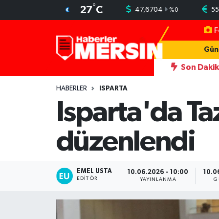
°
27
C
47,6704
55
%
0
F
Mersin Nöbetçi Eczaneler
Gün
Mersin Hava Durumu
Son Daki
yeni simgesi Henna Heykeli
13:06
İşçilerin kaldığı konteynerle
Mersin Trafik Yoğunluk Haritası
HABERLER
ISPARTA
Isparta'da T
Süper Lig Puan Durumu ve Fikstür
düzenlendi
Tüm Manşetler
Son Dakika Haberleri
EMEL USTA
10.06.2026 - 10:00
10.0
EDITÖR
YAYINLANMA
G
Haber Arşivi