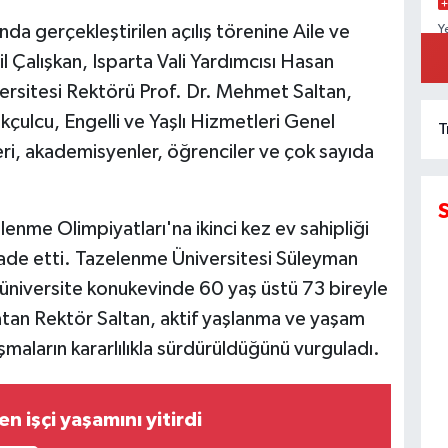
a gerçekleştirilen açılış törenine Aile ve
Y
D
 Çalışkan, Isparta Vali Yardımcısı Hasan
K
ersitesi Rektörü Prof. Dr. Mehmet Saltan,
çulcu, Engelli ve Yaşlı Hizmetleri Genel
T
eri, akademisyenler, öğrenciler ve çok sayıda
nme Olimpiyatları'na ikinci kez ev sahipliği
ade etti. Tazelenme Üniversitesi Süleyman
niversite konukevinde 60 yaş üstü 73 bireyle
rlatan Rektör Saltan, aktif yaşlanma ve yaşam
aların kararlılıkla sürdürüldüğünü vurguladı.
n işçi yaşamını yitirdi