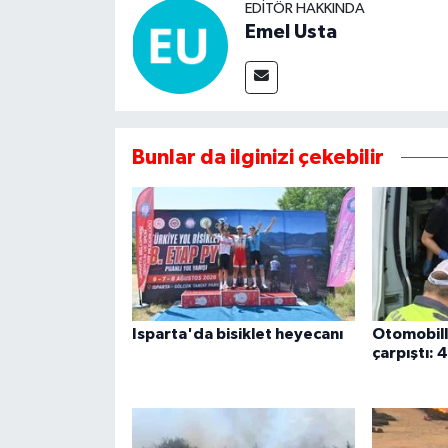
EDITÖR HAKKINDA
Emel Usta
Bunlar da ilginizi çekebilir
Isparta'da bisiklet heyecanı
Otomobill
çarpıştı: 4