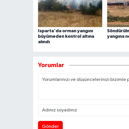
Isparta'da orman yangını
Söndürül
büyümeden kontrol altına
yangına n
alındı
Yorumlar
Gönder