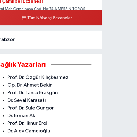
Çamlıbel Eczanesi
eni Mah.Cemalpaşa Cad. No:74 A MERSİN TOROS
EVLET HASTANESİ CİVARI AKDENİZ HÜKÜMET KONAĞI
Tüm Nöbetçi Eczaneler
ARŞISI ARAS KARGO YANI
0 (324) 237 37 99
Yol Tarifi Al
rabzon
Sağlık Yazarları
Prof. Dr. Özgür Kılıçkesmez
Op. Dr. Ahmet Bekin
Prof. Dr. Tansu Erakgün
Dr. Seval Karasatı
Prof. Dr. Şule Güngör
Dr. Erman Ak
Prof. Dr. İlknur Erol
Dr. Alev Çamcıoğlu