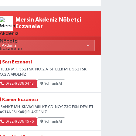
Mersin Akdeniz Nöbetçi
Eczaneler
Sarı Eczanesi
İTELER MH. 5621 SK. NO:2 A SİTELER MH. 5621 SK.
O:2 A AKDENİZ
0 (324) 336 04 43
Yol Tarifi Al
Kamer Eczanesi
HSANİYE MH. KUVAYİ MİLLİYE CD. NO:173C ESKİ DEVLET
ASTANESİ KARŞISI AKDENİZ
0 (324) 336 46 76
Yol Tarifi Al