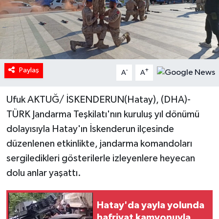
Paylaş
-
+
A
A
Ufuk AKTUĞ/ İSKENDERUN(Hatay), (DHA)-
TÜRK Jandarma Teşkilatı'nın kuruluş yıl dönümü
dolayısıyla Hatay'ın İskenderun ilçesinde
düzenlenen etkinlikte, jandarma komandoları
sergiledikleri gösterilerle izleyenlere heyecan
dolu anlar yaşattı.
Hatay'da yayla yolunda
hafriyat kamyonuyla