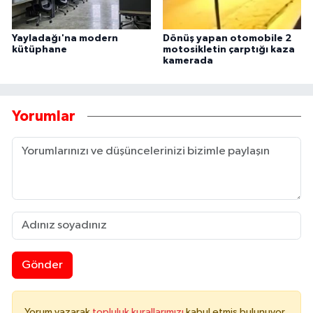
Yayladağı'na modern
Dönüş yapan otomobile 2
kütüphane
motosikletin çarptığı kaza
kamerada
Yorumlar
Gönder
Yorum yazarak
topluluk kurallarımızı
kabul etmiş bulunuyor