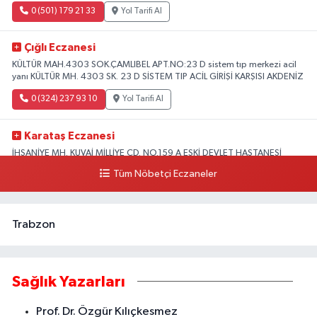
0 (501) 179 21 33
Yol Tarifi Al
Çığlı Eczanesi
KÜLTÜR MAH.4303 SOK.ÇAMLIBEL APT.NO:23 D sistem tıp merkezi acil
yanı KÜLTÜR MH. 4303 SK. 23 D SİSTEM TIP ACİL GİRİŞİ KARŞISI AKDENİZ
0 (324) 237 93 10
Yol Tarifi Al
Karataş Eczanesi
İHSANİYE MH. KUVAİ MİLLİYE CD. NO.159 A ESKİ DEVLET HASTANESİ
KARŞISI AKDENİZ
Tüm Nöbetçi Eczaneler
0 (324) 336 19 52
Yol Tarifi Al
Trabzon
Sağlık Yazarları
Prof. Dr. Özgür Kılıçkesmez