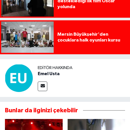
desteklediği ilk film Oscar
yolunda
Mersin Büyükşehir'den
çocuklara halk oyunları kursu
EDITÖR HAKKINDA
Emel Usta
Bunlar da ilginizi çekebilir