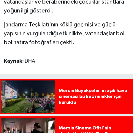
vatandaşlar ve beraberindeki çocuklar stantlara
yoğun ilgi gösterdi.
Jandarma Teşkilatı'nın köklü geçmişi ve güçlü
yapısının vurgulandığı etkinlikte, vatandaşlar bol
bol hatıra fotoğrafları çekti.
Kaynak:
DHA
Mersin Büyükşehir'in açık hava
sineması bu kez minikler için
kuruldu
Mersin Sinema Ofisi'nin