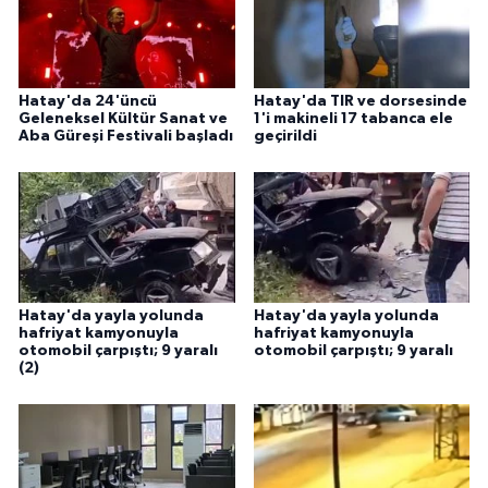
Hatay'da 24'üncü
Hatay'da TIR ve dorsesinde
Geleneksel Kültür Sanat ve
1'i makineli 17 tabanca ele
Aba Güreşi Festivali başladı
geçirildi
Hatay'da yayla yolunda
Hatay'da yayla yolunda
hafriyat kamyonuyla
hafriyat kamyonuyla
otomobil çarpıştı; 9 yaralı
otomobil çarpıştı; 9 yaralı
(2)