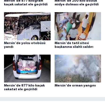
Mersin'de 877 kilogram
Mersin'de 200 kilo bozuk
kaçak sakatat ele geçirildi
midye dolması ele geçirildi
Mersin'de yolcu otobüsü
Mersin'de tatil sitesi
yandı
başkanına silahlı saldırı
Mersin'de 877 kilo kaçak
Mersin'de orman yangını
sakatat ele geçirildi