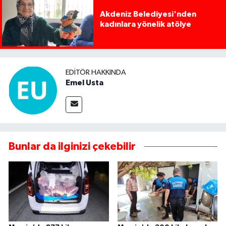
Akdeniz Belediyesi'nden
kadınlara yönelik atölye
EDITÖR HAKKINDA
Emel Usta
Bunlar da ilginizi çekebilir