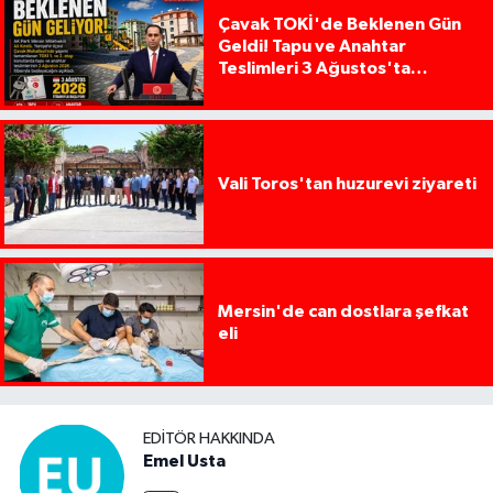
Çavak TOKİ'de Beklenen Gün
Geldi! Tapu ve Anahtar
Teslimleri 3 Ağustos'ta
Başlıyor
Vali Toros'tan huzurevi ziyareti
Mersin'de can dostlara şefkat
eli
EDITÖR HAKKINDA
Emel Usta