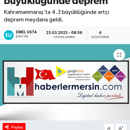
büyüklüğünde deprem
Kahramanmaraş’ta 4.3 büyüklüğünde artçı
deprem meydana geldi.
EMEL USTA
23.03.2023 - 08:56
4
EDITÖR
YAYINLANMA
GÖSTERIM
Paylaş
-
+
A
A