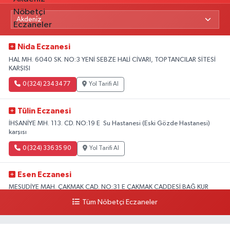
Nida Eczanesi
HAL MH. 6040 SK. NO:3 YENİ SEBZE HALİ CİVARI, TOPTANCILAR SİTESİ
KARŞISI
0 (324) 234 34 77
Yol Tarifi Al
Tülin Eczanesi
İHSANİYE MH. 113. CD. NO:19 E Su Hastanesi (Eski Gözde Hastanesi)
karşısı
0 (324) 336 35 90
Yol Tarifi Al
Esen Eczanesi
MESUDİYE MAH. ÇAKMAK CAD. NO:31 E ÇAKMAK CADDESİ BAĞ KUR
KARŞISI AKDENİZ
Tüm Nöbetçi Eczaneler
0 (324) 231 58 80
Yol Tarifi Al