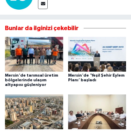
Bunlar da ilginizi çekebilir
Mersin'de tarımsal üretim
Mersin'de 'Yeşil Şehir Eylem
bölgelerinde ulaşım
Planı' başladı
altyapısı güçleniyor