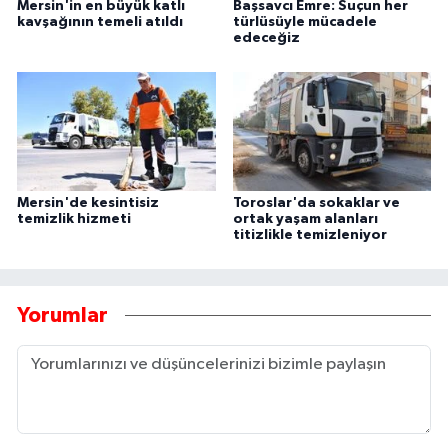
Mersin'in en büyük katlı
Başsavcı Emre: Suçun her
kavşağının temeli atıldı
türlüsüyle mücadele
edeceğiz
Mersin'de kesintisiz
Toroslar'da sokaklar ve
temizlik hizmeti
ortak yaşam alanları
titizlikle temizleniyor
Yorumlar