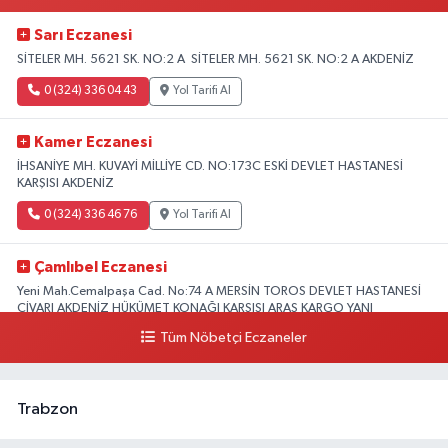
Sarı Eczanesi
SİTELER MH. 5621 SK. NO:2 A SİTELER MH. 5621 SK. NO:2 A AKDENİZ
0 (324) 336 04 43
Yol Tarifi Al
Kamer Eczanesi
İHSANİYE MH. KUVAYİ MİLLİYE CD. NO:173C ESKİ DEVLET HASTANESİ
KARŞISI AKDENİZ
0 (324) 336 46 76
Yol Tarifi Al
Çamlıbel Eczanesi
Yeni Mah.Cemalpaşa Cad. No:74 A MERSİN TOROS DEVLET HASTANESİ
CİVARI AKDENİZ HÜKÜMET KONAĞI KARŞISI ARAS KARGO YANI
Tüm Nöbetçi Eczaneler
0 (324) 237 37 99
Yol Tarifi Al
Trabzon