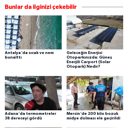
Bunlar da ilginizi çekebilir
Antalya'da sıcak ve nem
Geleceğin Enerjisi
bunalttı
Otoparkınızda: Güneş
Enerjili Carport (Solar
Otopark) Nedir?
Adana'da termometreler
Mersin'de 200 kilo bozuk
38 dereceyi gördü
midye dolması ele geçirildi