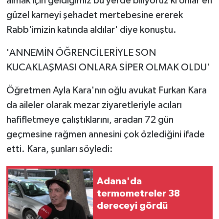
almak için geldiğimiz bu yerde biliyoruz ki onlar en
güzel karneyi şehadet mertebesine ererek
Rabb'imizin katında aldılar' diye konuştu.
'ANNEMİN ÖĞRENCİLERİYLE SON
KUCAKLAŞMASI ONLARA SİPER OLMAK OLDU'
Öğretmen Ayla Kara'nın oğlu avukat Furkan Kara
da aileler olarak mezar ziyaretleriyle acıları
hafifletmeye çalıştıklarını, aradan 72 gün
geçmesine rağmen annesini çok özlediğini ifade
etti. Kara, şunları söyledi:
Adana'da
termometreler 38
dereceyi gördü