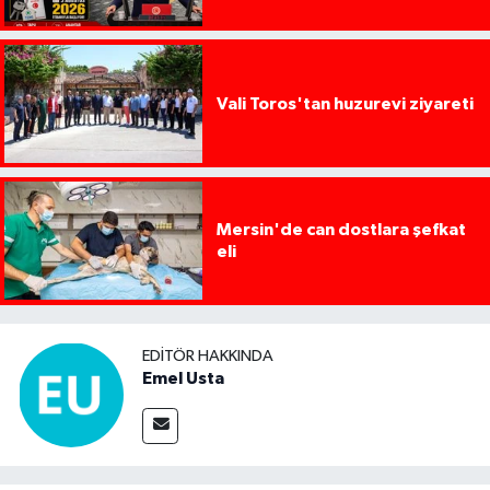
Başlıyor
Vali Toros'tan huzurevi ziyareti
Mersin'de can dostlara şefkat
eli
EDITÖR HAKKINDA
Emel Usta